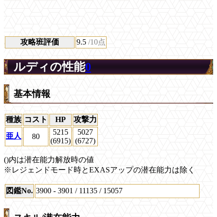
攻略班評価
9.5
/10点
ルディの性能
0
基本情報
種族
コスト
HP
攻撃力
5215
5027
亜人
80
(6915)
(6727)
()内は潜在能力解放時の値
※レジェンドモード時とEXASアップの潜在能力は除く
図鑑No.
3900 - 3901 / 11135 / 15057