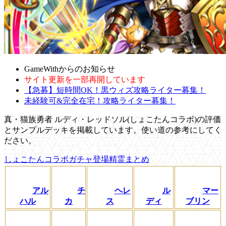
GameWithからのお知らせ
サイト更新を一部再開しています
【急募】短時間OK！黒ウィズ攻略ライター募集！
未経験可&完全在宅！攻略ライター募集！
真・猫族勇者 ルディ・レッドソル(しょこたんコラボ)の評価
とサンプルデッキを掲載しています。使い道の参考にしてく
ださい。
しょこたんコラボガチャ登場精霊まとめ
アル
チ
ヘレ
ル
マー
ハル
カ
ス
ディ
ブリン