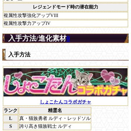
レジェンドモード時の潜在能力
複属性攻撃強化アップVIII
複属性攻撃力アップIV
入手方法/進化素材
0
入手方法
しょこたんコラボガチャ
ランク
精霊名
L
真・猫族勇者 ルディ・レッドソル
S
誇り高き猫族戦士 ルディ