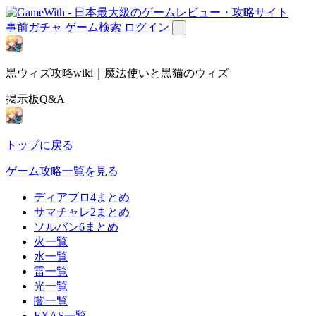
事前ガチャ
ゲーム検索
ログイン
黒ウィズ攻略wiki｜魔法使いと黒猫のウィズ
掲示板Q&A
トップに戻る
ゲーム攻略一覧を見る
ディアブロ4まとめ
サマチャレ2まとめ
ソルバン6まとめ
火一覧
水一覧
雷一覧
光一覧
闇一覧
EXAS一覧