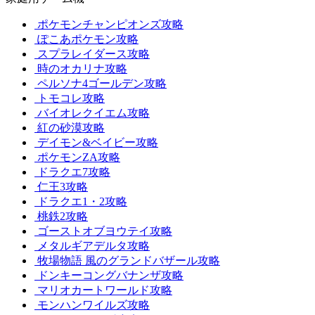
ポケモンチャンピオンズ攻略
ぽこあポケモン攻略
スプラレイダース攻略
時のオカリナ攻略
ペルソナ4ゴールデン攻略
トモコレ攻略
バイオレクイエム攻略
紅の砂漠攻略
デイモン&ベイビー攻略
ポケモンZA攻略
ドラクエ7攻略
仁王3攻略
ドラクエ1・2攻略
桃鉄2攻略
ゴーストオブヨウテイ攻略
メタルギアデルタ攻略
牧場物語 風のグランドバザール攻略
ドンキーコングバナンザ攻略
マリオカートワールド攻略
モンハンワイルズ攻略