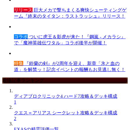
リリース
巨大メカで撃ちまくる爽快シューティングゲ
ーム『終末のタイタン：ラストラッシュ』リリース！
コラボ
ついに虎王＆影虎が来た！『鋼嵐 - メカラシ』
で「魔神英雄伝ワタル」コラボ後半が開催！
特集
『鈴蘭の剣』が2周年を迎え、新章「氷と血の
道」を解禁ッ！記念イベントの報酬もお見逃し無く！
攻略記事ランキング
ディアブロクリニック4 ハード7攻略＆デッキ構成
1
クエス＝アリアス シークレット攻略＆デッキ構成
2
EXASの精霊評価一覧