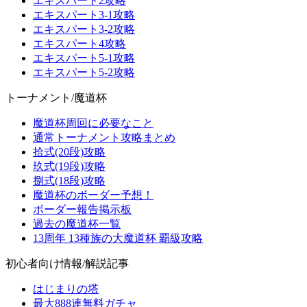
エキスパート2攻略
エキスパート3-1攻略
エキスパート3-2攻略
エキスパート4攻略
エキスパート5-1攻略
エキスパート5-2攻略
トーナメント/魔道杯
魔道杯周回に必要なこと
通常トーナメント攻略まとめ
拾式(20段)攻略
玖式(19段)攻略
捌式(18段)攻略
魔道杯のボーダー予想！
ボーダー報告掲示板
過去の魔道杯一覧
13周年 13種族の大魔道杯 覇級攻略
初心者向け情報/解説記事
はじまりの塔
最大888連無料ガチャ