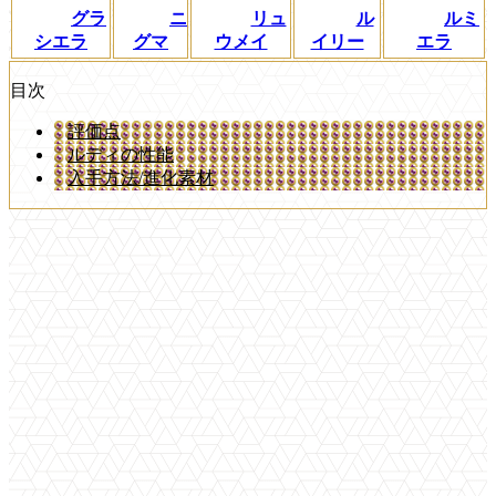
グラ
ニ
リュ
ル
ルミ
シエラ
グマ
ウメイ
イリー
エラ
目次
評価点
ルディの性能
入手方法/進化素材