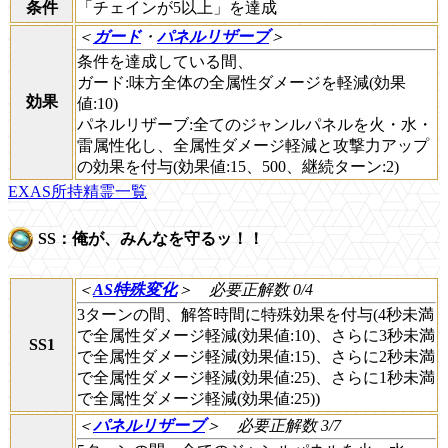
条件
「チェインが5以上」を達成
＜
ガード
・
パネルリザーブ
＞
条件を達成している間、
ガード:味方全体の全属性ダメージを軽減(効果
効果
値:10)
パネルリザーブ:全てのジャンルパネルを火・水・
雷属性化し、全属性ダメージ軽減と攻撃力アップ
の効果を付与(効果値:15、500、継続ターン:2)
EXAS所持精霊一覧
SS：俺が、みんなを守るッ！！
＜
AS特殊変化
＞
必要正解数 0/4
3ターンの間、解答時間に特殊効果を付与(4秒未満
で全属性ダメージ軽減(効果値:10)、さらに3秒未満
SS1
で全属性ダメージ軽減(効果値:15)、さらに2秒未満
で全属性ダメージ軽減(効果値:25)、さらに1秒未満
で全属性ダメージ軽減(効果値:25))
＜
パネルリザーブ
＞
必要正解数 3/7