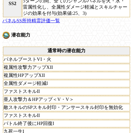
5ターンの間、全てのジャンルパネルを火・水・
SS2
雷属性化し、全属性ダメージ軽減とスキルチャー
ジの効果を付与(効果値:25、3)
パネルSS所持精霊評価一覧
潜在能力
通常時の潜在能力
パネルブーストVI・火
複属性攻撃力アップXII
複属性HPアップXII
全属性ダメージ軽減I
ファストスキルII
亜人攻撃力＆HPアップ＜V・V＞
敵スキルのSPスキル封印・アンサースキル封印を無効化
ファストスキルII
バトル終了後にHP回復I
九死一生I