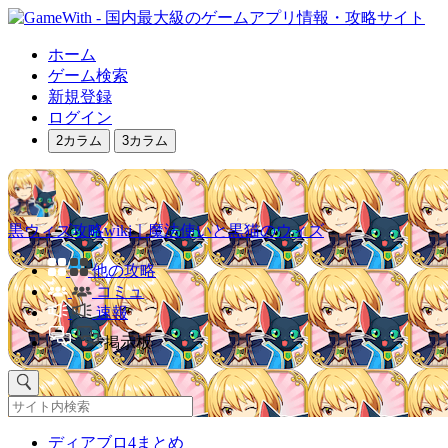
ホーム
ゲーム検索
新規登録
ログイン
2カラム
3カラム
黒ウィズ攻略wiki｜魔法使いと黒猫のウィズ
他の攻略
コミュ
速報
掲示板
ディアブロ4まとめ