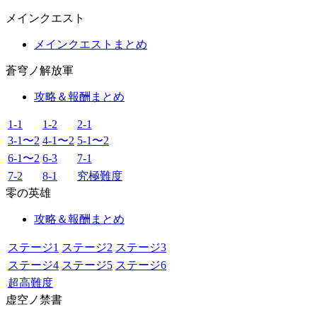
メインクエスト
メインクエストまとめ
蒼穹ノ解放軍
攻略＆報酬まとめ
1-1
1-2
2-1
3-1〜2
4-1〜2
5-1〜2
6-1〜2
6-3
7-1
7-2
8-1
究極難度
零の英雄
攻略＆報酬まとめ
ステージ1
ステージ2
ステージ3
ステージ4
ステージ5
ステージ6
超高難度
虚空ノ禁書