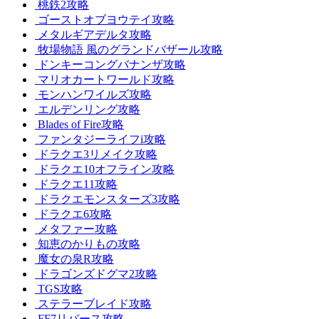
桃鉄2攻略
ゴーストオブヨウテイ攻略
メタルギアデルタ攻略
牧場物語 風のグランドバザール攻略
ドンキーコングバナンザ攻略
マリオカートワールド攻略
モンハンワイルズ攻略
エルデンリング攻略
Blades of Fire攻略
ファンタジーライフi攻略
ドラクエ3リメイク攻略
ドラクエ10オフライン攻略
ドラクエ11攻略
ドラクエモンスターズ3攻略
ドラクエ6攻略
メタファー攻略
知恵のかりもの攻略
魔女の泉R攻略
ドラゴンズドグマ2攻略
TGS攻略
ステラーブレイド攻略
FF7リバース攻略