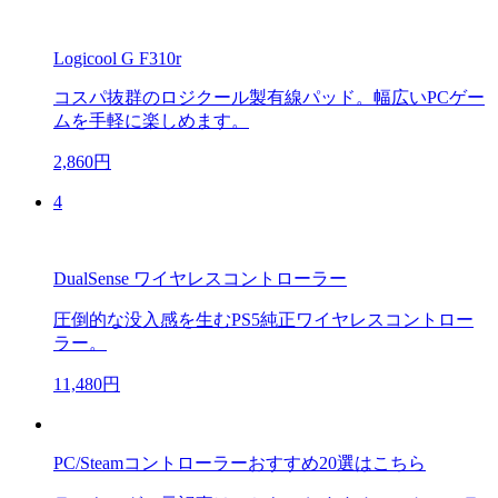
Logicool G F310r
コスパ抜群のロジクール製有線パッド。幅広いPCゲー
ムを手軽に楽しめます。
2,860円
4
DualSense ワイヤレスコントローラー
圧倒的な没入感を生むPS5純正ワイヤレスコントロー
ラー。
11,480円
PC/Steamコントローラーおすすめ20選はこちら