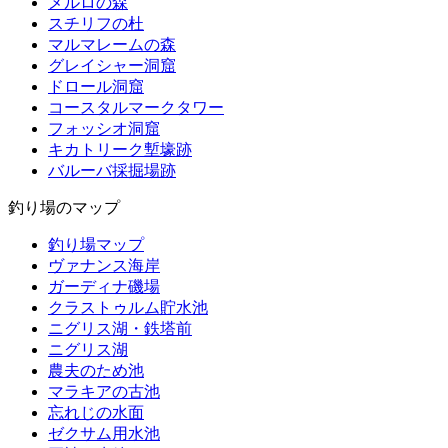
メルロの森
スチリフの杜
マルマレームの森
グレイシャー洞窟
ドロール洞窟
コースタルマークタワー
フォッシオ洞窟
キカトリーク塹壕跡
バルーバ採掘場跡
釣り場のマップ
釣り場マップ
ヴァナンス海岸
ガーディナ磯場
クラストゥルム貯水池
ニグリス湖・鉄塔前
ニグリス湖
農夫のため池
マラキアの古池
忘れじの水面
ゼクサム用水池