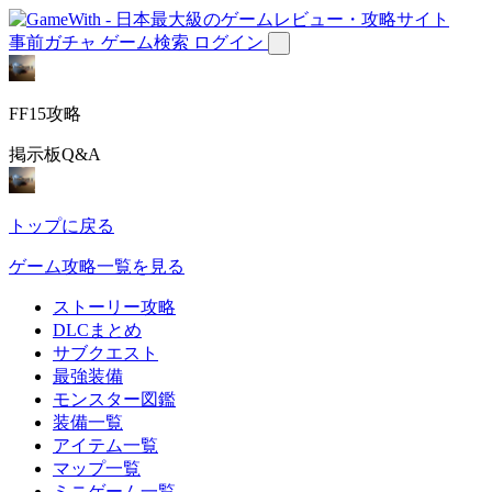
事前ガチャ
ゲーム検索
ログイン
FF15攻略
掲示板Q&A
トップに戻る
ゲーム攻略一覧を見る
ストーリー攻略
DLCまとめ
サブクエスト
最強装備
モンスター図鑑
装備一覧
アイテム一覧
マップ一覧
ミニゲーム一覧