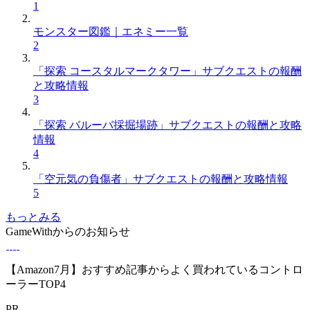
1
モンスター図鑑｜エネミー一覧
2
「探索 コースタルマークタワー」サブクエストの報酬
と攻略情報
3
「探索 バルーバ採掘場跡」サブクエストの報酬と攻略
情報
4
「空元気の負傷者」サブクエストの報酬と攻略情報
5
もっとみる
GameWithからのお知らせ
【Amazon7月】おすすめ記事からよく買われているコントロ
ーラーTOP4
PR