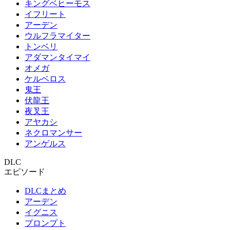
キングベヒーモス
イフリート
アーデン
ウルフラマイター
トンベリ
アダマンタイマイ
オメガ
ケルベロス
鬼王
伏龍王
夜叉王
アヤカシ
ネクロマンサー
アンゲルス
DLC
エピソード
DLCまとめ
アーデン
イグニス
プロンプト