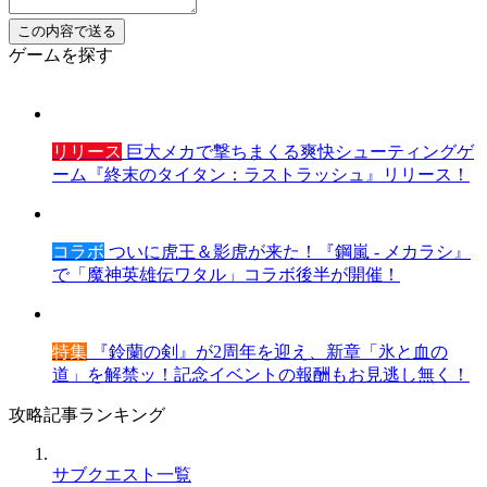
ゲームを探す
リリース
巨大メカで撃ちまくる爽快シューティングゲ
ーム『終末のタイタン：ラストラッシュ』リリース！
コラボ
ついに虎王＆影虎が来た！『鋼嵐 - メカラシ』
で「魔神英雄伝ワタル」コラボ後半が開催！
特集
『鈴蘭の剣』が2周年を迎え、新章「氷と血の
道」を解禁ッ！記念イベントの報酬もお見逃し無く！
攻略記事ランキング
サブクエスト一覧