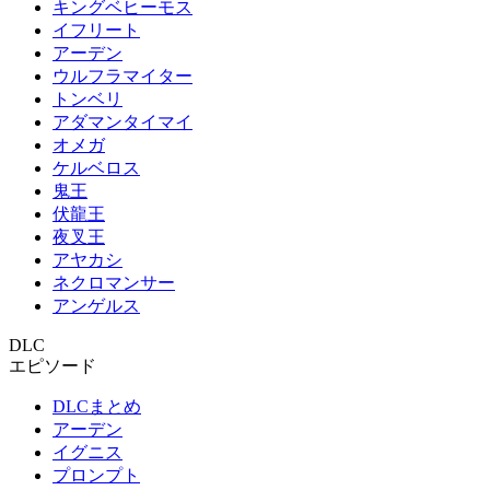
キングベヒーモス
イフリート
アーデン
ウルフラマイター
トンベリ
アダマンタイマイ
オメガ
ケルベロス
鬼王
伏龍王
夜叉王
アヤカシ
ネクロマンサー
アンゲルス
DLC
エピソード
DLCまとめ
アーデン
イグニス
プロンプト