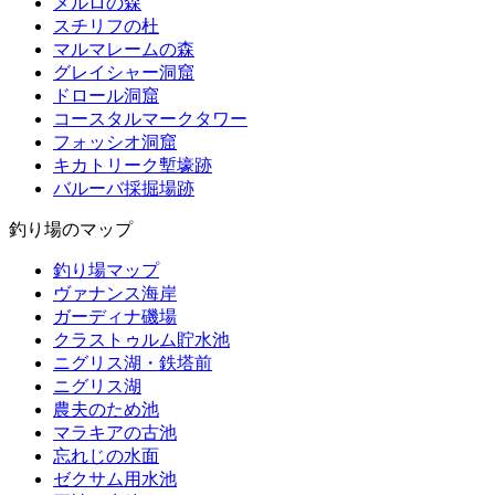
メルロの森
スチリフの杜
マルマレームの森
グレイシャー洞窟
ドロール洞窟
コースタルマークタワー
フォッシオ洞窟
キカトリーク塹壕跡
バルーバ採掘場跡
釣り場のマップ
釣り場マップ
ヴァナンス海岸
ガーディナ磯場
クラストゥルム貯水池
ニグリス湖・鉄塔前
ニグリス湖
農夫のため池
マラキアの古池
忘れじの水面
ゼクサム用水池