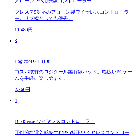
アローン PS5用無線コントローラー
プレステ5対応のアローン製ワイヤレスコントローラ
ー。サブ機としても優秀。
11,480円
3
Logicool G F310r
コスパ抜群のロジクール製有線パッド。幅広いPCゲー
ムを手軽に楽しめます。
2,860円
4
DualSense ワイヤレスコントローラー
圧倒的な没入感を生むPS5純正ワイヤレスコントロー