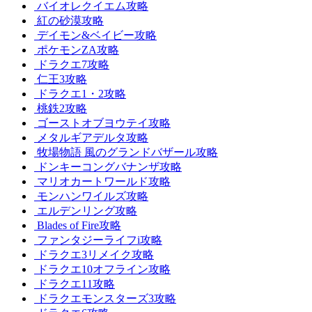
バイオレクイエム攻略
紅の砂漠攻略
デイモン&ベイビー攻略
ポケモンZA攻略
ドラクエ7攻略
仁王3攻略
ドラクエ1・2攻略
桃鉄2攻略
ゴーストオブヨウテイ攻略
メタルギアデルタ攻略
牧場物語 風のグランドバザール攻略
ドンキーコングバナンザ攻略
マリオカートワールド攻略
モンハンワイルズ攻略
エルデンリング攻略
Blades of Fire攻略
ファンタジーライフi攻略
ドラクエ3リメイク攻略
ドラクエ10オフライン攻略
ドラクエ11攻略
ドラクエモンスターズ3攻略