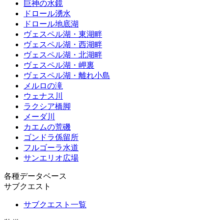
巨神の水鏡
ドロール湧水
ドロール地底湖
ヴェスペル湖・東湖畔
ヴェスペル湖・西湖畔
ヴェスペル湖・北湖畔
ヴェスペル湖・岬裏
ヴェスペル湖・離れ小島
メルロの滝
ウェナス川
ラクシア橋脚
メーダ川
カエムの荒磯
ゴンドラ係留所
フルゴーラ水道
サンエリオ広場
各種データベース
サブクエスト
サブクエスト一覧