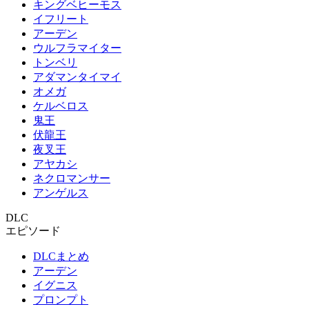
キングベヒーモス
イフリート
アーデン
ウルフラマイター
トンベリ
アダマンタイマイ
オメガ
ケルベロス
鬼王
伏龍王
夜叉王
アヤカシ
ネクロマンサー
アンゲルス
DLC
エピソード
DLCまとめ
アーデン
イグニス
プロンプト