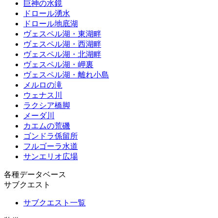
巨神の水鏡
ドロール湧水
ドロール地底湖
ヴェスペル湖・東湖畔
ヴェスペル湖・西湖畔
ヴェスペル湖・北湖畔
ヴェスペル湖・岬裏
ヴェスペル湖・離れ小島
メルロの滝
ウェナス川
ラクシア橋脚
メーダ川
カエムの荒磯
ゴンドラ係留所
フルゴーラ水道
サンエリオ広場
各種データベース
サブクエスト
サブクエスト一覧