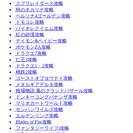
スプラレイダース攻略
時のオカリナ攻略
ペルソナ4ゴールデン攻略
トモコレ攻略
バイオレクイエム攻略
紅の砂漠攻略
デイモン&ベイビー攻略
ポケモンZA攻略
ドラクエ7攻略
仁王3攻略
ドラクエ1・2攻略
桃鉄2攻略
ゴーストオブヨウテイ攻略
メタルギアデルタ攻略
牧場物語 風のグランドバザール攻略
ドンキーコングバナンザ攻略
マリオカートワールド攻略
モンハンワイルズ攻略
エルデンリング攻略
Blades of Fire攻略
ファンタジーライフi攻略