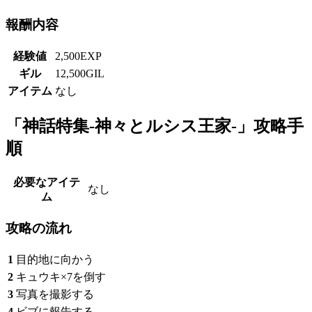
報酬内容
経験値
2,500EXP
ギル
12,500GIL
アイテム
なし
「神話特集-神々とルシス王家-」攻略手
順
必要なアイテ
なし
ム
攻略の流れ
1
目的地に向かう
2
キュウキ×7を倒す
3
写真を撮影する
4
ビブに報告する