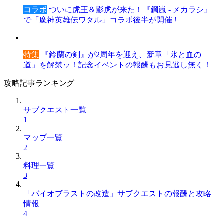
コラボ
ついに虎王＆影虎が来た！『鋼嵐 - メカラシ』
で「魔神英雄伝ワタル」コラボ後半が開催！
特集
『鈴蘭の剣』が2周年を迎え、新章「氷と血の
道」を解禁ッ！記念イベントの報酬もお見逃し無く！
攻略記事ランキング
サブクエスト一覧
1
マップ一覧
2
料理一覧
3
「バイオブラストの改造」サブクエストの報酬と攻略
情報
4