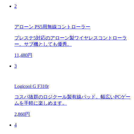
2
アローン PS5用無線コントローラー
プレステ5対応のアローン製ワイヤレスコントローラ
ー。サブ機としても優秀。
11,480円
3
Logicool G F310r
コスパ抜群のロジクール製有線パッド。幅広いPCゲー
ムを手軽に楽しめます。
2,860円
4