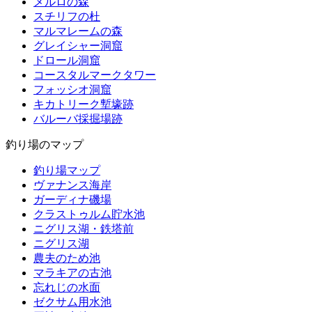
メルロの森
スチリフの杜
マルマレームの森
グレイシャー洞窟
ドロール洞窟
コースタルマークタワー
フォッシオ洞窟
キカトリーク塹壕跡
バルーバ採掘場跡
釣り場のマップ
釣り場マップ
ヴァナンス海岸
ガーディナ磯場
クラストゥルム貯水池
ニグリス湖・鉄塔前
ニグリス湖
農夫のため池
マラキアの古池
忘れじの水面
ゼクサム用水池