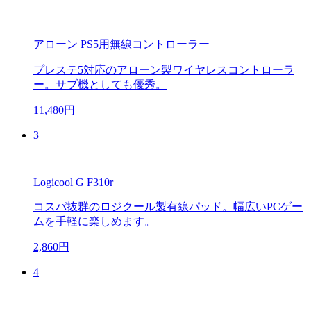
アローン PS5用無線コントローラー
プレステ5対応のアローン製ワイヤレスコントローラ
ー。サブ機としても優秀。
11,480円
3
Logicool G F310r
コスパ抜群のロジクール製有線パッド。幅広いPCゲー
ムを手軽に楽しめます。
2,860円
4