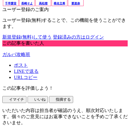
千早愛音
長崎そよ
高松燈
椎名立希
要楽奈
ユーザー登録のご案内
ユーザー登録(無料)することで、この機能を使うことができ
ます。
新規登録(無料)して使う
登録済みの方はログイン
この記事を書いた人
ガルパ攻略班
ポスト
LINEで送る
URLコピー
この記事を評価しよう！
イマイチ
いいね
指摘する
いただいた内容は担当者が確認のうえ、順次対応いたしま
す。個々のご意見にはお返事できないことを予めご了承くだ
さいませ。