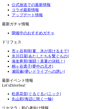
公式放送での最新情報
コラボ最新情報
アップデート情報
最新ガチャ情報
開催中のおすすめガチャ
ドリフェス
市ヶ谷有咲[夏、氷が溶けるまで]
氷川日菜[あたしたちを繋ぐもの]
湊友希那[激闘！真夏の決戦！]
桐ヶ谷透子[夢中の天才]
瀬田薫[儚いドライブへの誘い]
最新イベント情報
Let`sDriveSea!
松原花音[ぐるぐるパニック]
丸山彩[海辺に咲く一輪]
リセマラ・初心者向け情報