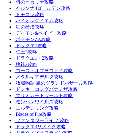
時のオカリナ攻略
ペルソナ4ゴールデン攻略
トモコレ攻略
バイオレクイエム攻略
紅の砂漠攻略
デイモン&ベイビー攻略
ポケモンZA攻略
ドラクエ7攻略
仁王3攻略
ドラクエ1・2攻略
桃鉄2攻略
ゴーストオブヨウテイ攻略
メタルギアデルタ攻略
牧場物語 風のグランドバザール攻略
ドンキーコングバナンザ攻略
マリオカートワールド攻略
モンハンワイルズ攻略
エルデンリング攻略
Blades of Fire攻略
ファンタジーライフi攻略
ドラクエ3リメイク攻略
ドラクエ10オフライン攻略