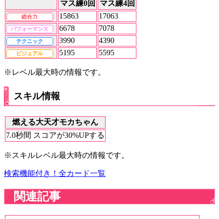
マス練0回
マス練4回
15863
17063
総合力
6678
7078
パフォーマンス
3990
4390
テクニック
5195
5595
ビジュアル
※レベル最大時の情報です。
スキル情報
燃える大天才モカちゃん
7.0秒間 スコアが30%UPする
※スキルレベル最大時の情報です。
検索機能付き！全カード一覧
関連記事