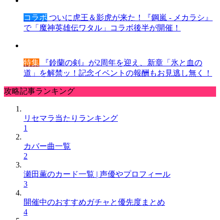
コラボ
ついに虎王＆影虎が来た！『鋼嵐 - メカラシ』
で「魔神英雄伝ワタル」コラボ後半が開催！
特集
『鈴蘭の剣』が2周年を迎え、新章「氷と血の
道」を解禁ッ！記念イベントの報酬もお見逃し無く！
攻略記事ランキング
リセマラ当たりランキング
1
カバー曲一覧
2
瀬田薫のカード一覧 | 声優やプロフィール
3
開催中のおすすめガチャと優先度まとめ
4