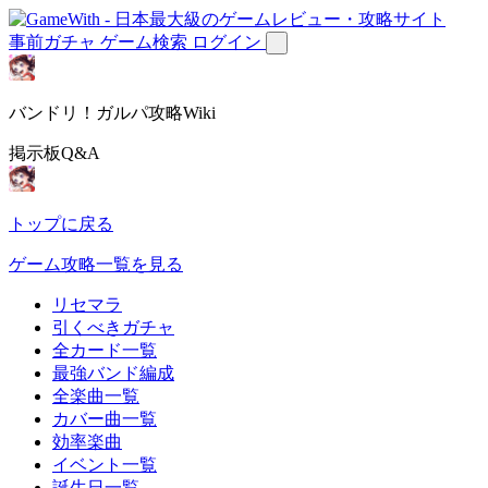
事前ガチャ
ゲーム検索
ログイン
バンドリ！ガルパ攻略Wiki
掲示板Q&A
トップに戻る
ゲーム攻略一覧を見る
リセマラ
引くべきガチャ
全カード一覧
最強バンド編成
全楽曲一覧
カバー曲一覧
効率楽曲
イベント一覧
誕生日一覧