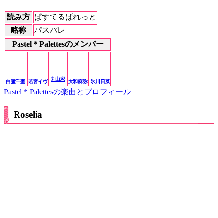
読み方
ぱすてるぱれっと
略称
パスパレ
Pastel＊Palettesのメンバー
丸山彩
白鷺千聖
若宮イヴ
大和麻弥
氷川日菜
Pastel＊Palettesの楽曲とプロフィール
Roselia