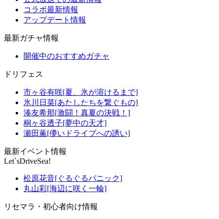
コラボ最新情報
アップデート情報
最新ガチャ情報
開催中のおすすめガチャ
ドリフェス
市ヶ谷有咲[夏、氷が溶けるまで]
氷川日菜[あたしたちを繋ぐもの]
湊友希那[激闘！真夏の決戦！]
桐ヶ谷透子[夢中の天才]
瀬田薫[儚いドライブへの誘い]
最新イベント情報
Let`sDriveSea!
松原花音[ぐるぐるパニック]
丸山彩[海辺に咲く一輪]
リセマラ・初心者向け情報