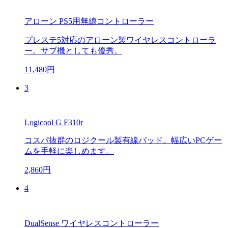
アローン PS5用無線コントローラー
プレステ5対応のアローン製ワイヤレスコントローラ
ー。サブ機としても優秀。
11,480円
3
Logicool G F310r
コスパ抜群のロジクール製有線パッド。幅広いPCゲー
ムを手軽に楽しめます。
2,860円
4
DualSense ワイヤレスコントローラー