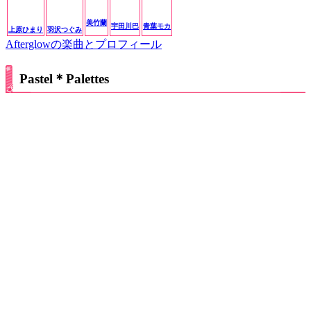
美竹蘭
宇田川巴
青葉モカ
上原ひまり
羽沢つぐみ
Afterglowの楽曲とプロフィール
Pastel＊Palettes