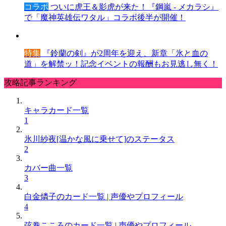
コラボ
ついに虎王＆影虎が来た！『鋼嵐 - メカラシ』
で「魔神英雄伝ワタル」コラボ後半が開催！
特集
『鈴蘭の剣』が2周年を迎え、新章「氷と血の
道」を解禁ッ！記念イベントの報酬もお見逃し無く！
攻略記事ランキング
キャラカード一覧
1
氷川紗夜[温かな風に乗せて]のステータス
2
カバー曲一覧
3
白金燐子のカード一覧 | 声優やプロフィール
4
弦巻こころのカード一覧 | 声優やプロフィール