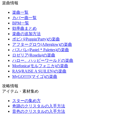
楽曲情報
楽曲一覧
カバー曲一覧
BPM一覧
効率曲まとめ
楽曲の追加方法
ポピパ(Poppin'Party)の楽曲
アフターグロウ(Afterglow)の楽曲
パスパレ(Pastel＊Palettes)の楽曲
ロゼリア(Roselia)の楽曲
ハロー、ハッピーワールドの楽曲
Morfonica(モルフォニカ)の楽曲
RAS(RAISE A SUILEN)の楽曲
MyGO!!!!!(マイゴ)の楽曲
攻略情報
アイテム・素材集め
スターの集め方
奇跡のクリスタルの入手方法
音色のクリスタルの入手方法