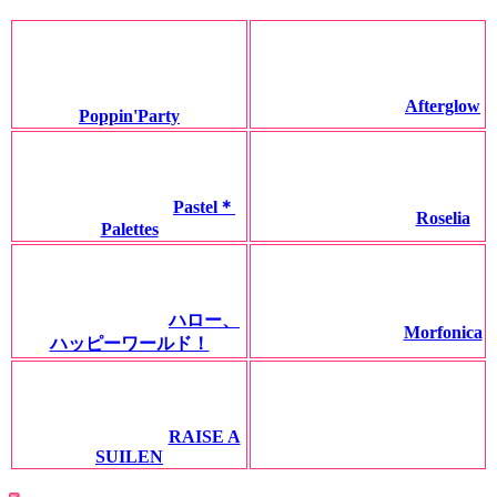
Afterglow
Poppin'Party
Pastel＊
Roselia
Palettes
ハロー、
Morfonica
ハッピーワールド！
RAISE A
SUILEN