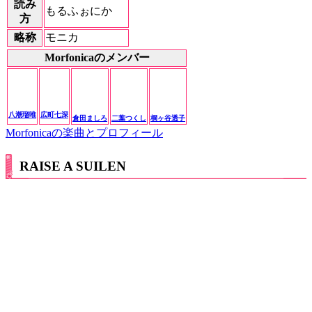
読み
もるふぉにか
方
略称
モニカ
Morfonicaのメンバー
八潮瑠唯
広町七深
倉田ましろ
二葉つくし
桐ヶ谷透子
Morfonicaの楽曲とプロフィール
RAISE A SUILEN