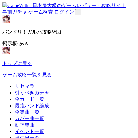
事前ガチャ
ゲーム検索
ログイン
バンドリ！ガルパ攻略Wiki
掲示板Q&A
トップに戻る
ゲーム攻略一覧を見る
リセマラ
引くべきガチャ
全カード一覧
最強バンド編成
全楽曲一覧
カバー曲一覧
効率楽曲
イベント一覧
誕生日一覧