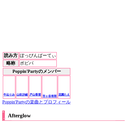
読み方
ぽっぴんぱーてぃ
略称
ポピパ
Poppin'Partyのメンバー
牛込りみ
山吹沙綾
戸山香澄
花園たえ
市ヶ谷有咲
Poppin'Partyの楽曲とプロフィール
Afterglow