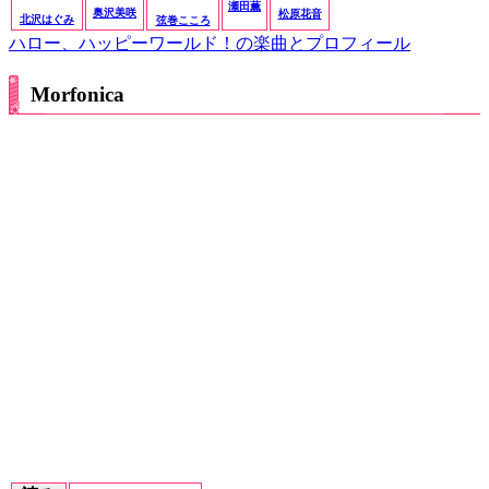
瀬田薫
奥沢美咲
松原花音
北沢はぐみ
弦巻こころ
ハロー、ハッピーワールド！の楽曲とプロフィール
Morfonica