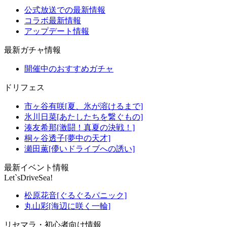
公式放送での最新情報
コラボ最新情報
アップデート情報
最新ガチャ情報
開催中のおすすめガチャ
ドリフェス
市ヶ谷有咲[夏、氷が溶けるまで]
氷川日菜[あたしたちを繋ぐもの]
湊友希那[激闘！真夏の決戦！]
桐ヶ谷透子[夢中の天才]
瀬田薫[儚いドライブへの誘い]
最新イベント情報
Let`sDriveSea!
松原花音[ぐるぐるパニック]
丸山彩[海辺に咲く一輪]
リセマラ・初心者向け情報