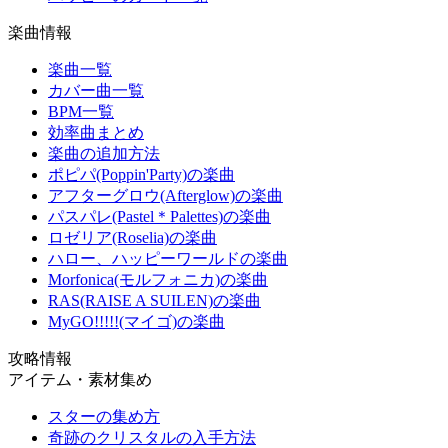
楽曲情報
楽曲一覧
カバー曲一覧
BPM一覧
効率曲まとめ
楽曲の追加方法
ポピパ(Poppin'Party)の楽曲
アフターグロウ(Afterglow)の楽曲
パスパレ(Pastel＊Palettes)の楽曲
ロゼリア(Roselia)の楽曲
ハロー、ハッピーワールドの楽曲
Morfonica(モルフォニカ)の楽曲
RAS(RAISE A SUILEN)の楽曲
MyGO!!!!!(マイゴ)の楽曲
攻略情報
アイテム・素材集め
スターの集め方
奇跡のクリスタルの入手方法