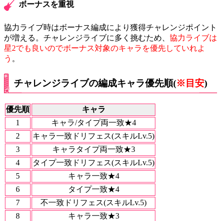
ボーナスを重視
協力ライブ時はボーナス編成により獲得チャレンジポイント
が増える。チャレンジライブに多く挑むため、
協力ライブは
星2でも良いのでボーナス対象のキャラを優先していれよ
う
。
チャレンジライブの編成キャラ優先順(
※目安
)
優先順
キャラ
1
キャラ/タイプ両一致★4
2
キャラ一致ドリフェス(スキルLv.5)
3
キャラタイプ両一致★3
4
タイプ一致ドリフェス(スキルLv.5)
5
キャラ一致★4
6
タイプ一致★4
7
不一致ドリフェス(スキルLv.5)
8
キャラ一致★3