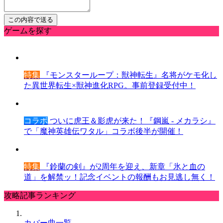
ゲームを探す
特集
『モンスターループ：獣神転生』名将がケモ化し
た異世界転生×獣神進化RPG。事前登録受付中！
コラボ
ついに虎王＆影虎が来た！『鋼嵐 - メカラシ』
で「魔神英雄伝ワタル」コラボ後半が開催！
特集
『鈴蘭の剣』が2周年を迎え、新章「氷と血の
道」を解禁ッ！記念イベントの報酬もお見逃し無く！
攻略記事ランキング
カバー曲一覧