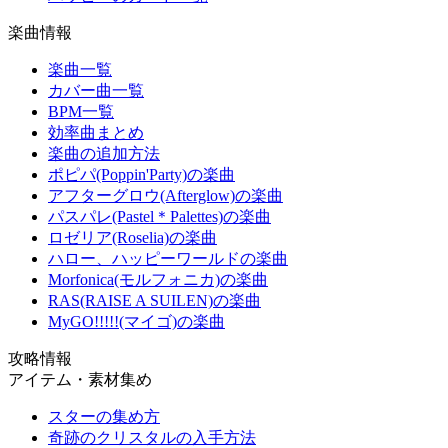
楽曲情報
楽曲一覧
カバー曲一覧
BPM一覧
効率曲まとめ
楽曲の追加方法
ポピパ(Poppin'Party)の楽曲
アフターグロウ(Afterglow)の楽曲
パスパレ(Pastel＊Palettes)の楽曲
ロゼリア(Roselia)の楽曲
ハロー、ハッピーワールドの楽曲
Morfonica(モルフォニカ)の楽曲
RAS(RAISE A SUILEN)の楽曲
MyGO!!!!!(マイゴ)の楽曲
攻略情報
アイテム・素材集め
スターの集め方
奇跡のクリスタルの入手方法