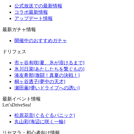
公式放送での最新情報
コラボ最新情報
アップデート情報
最新ガチャ情報
開催中のおすすめガチャ
ドリフェス
市ヶ谷有咲[夏、氷が溶けるまで]
氷川日菜[あたしたちを繋ぐもの]
湊友希那[激闘！真夏の決戦！]
桐ヶ谷透子[夢中の天才]
瀬田薫[儚いドライブへの誘い]
最新イベント情報
Let`sDriveSea!
松原花音[ぐるぐるパニック]
丸山彩[海辺に咲く一輪]
リセマラ・初心者向け情報