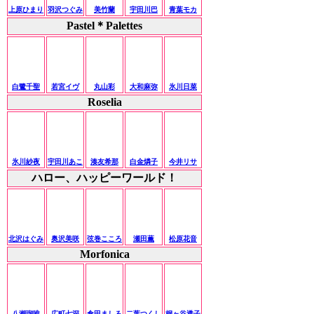
上原ひまり
羽沢つぐみ
美竹蘭
宇田川巴
青葉モカ
Pastel＊Palettes
白鷺千聖
若宮イヴ
丸山彩
大和麻弥
氷川日菜
Roselia
氷川紗夜
宇田川あこ
湊友希那
白金燐子
今井リサ
ハロー、ハッピーワールド！
北沢はぐみ
奥沢美咲
弦巻こころ
瀬田薫
松原花音
Morfonica
八潮瑠唯
広町七深
倉田ましろ
二葉つくし
桐ヶ谷透子