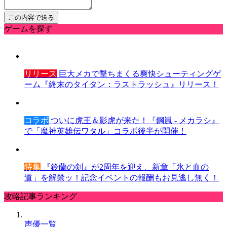
ゲームを探す
リリース
巨大メカで撃ちまくる爽快シューティングゲ
ーム『終末のタイタン：ラストラッシュ』リリース！
コラボ
ついに虎王＆影虎が来た！『鋼嵐 - メカラシ』
で「魔神英雄伝ワタル」コラボ後半が開催！
特集
『鈴蘭の剣』が2周年を迎え、新章「氷と血の
道」を解禁ッ！記念イベントの報酬もお見逃し無く！
攻略記事ランキング
声優一覧