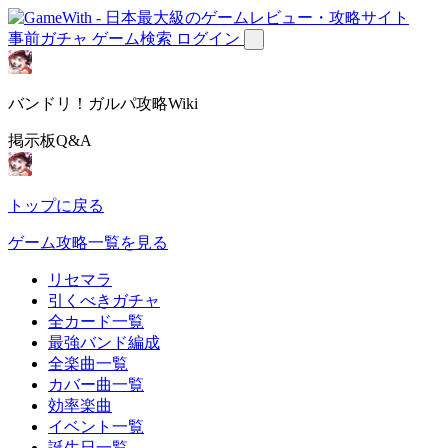
事前ガチャ
ゲーム検索
ログイン
バンドリ！ガルパ攻略Wiki
掲示板Q&A
トップに戻る
ゲーム攻略一覧を見る
リセマラ
引くべきガチャ
全カード一覧
最強バンド編成
全楽曲一覧
カバー曲一覧
効率楽曲
イベント一覧
誕生日一覧