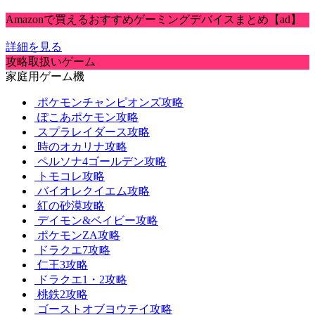
Amazonで買えるおすすめゲーミングデバイスまとめ【ad】
詳細を見る
攻略取扱いゲーム
家庭用ゲーム機
ポケモンチャンピオンズ攻略
ぽこあポケモン攻略
スプラレイダース攻略
時のオカリナ攻略
ペルソナ4ゴールデン攻略
トモコレ攻略
バイオレクイエム攻略
紅の砂漠攻略
デイモン&ベイビー攻略
ポケモンZA攻略
ドラクエ7攻略
仁王3攻略
ドラクエ1・2攻略
桃鉄2攻略
ゴーストオブヨウテイ攻略