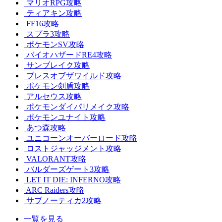
マリオRPG攻略
ティアキン攻略
FF16攻略
スプラ3攻略
ポケモンSV攻略
バイオハザードRE4攻略
サンブレイク攻略
ブレスオブザワイルド攻略
ポケモン剣盾攻略
アルセウス攻略
ポケモンダイパリメイク攻略
ポケモンユナイト攻略
あつ森攻略
ユニコーンオーバーロード攻略
ロストジャッジメント攻略
VALORANT攻略
バルダーズゲート3攻略
LET IT DIE: INFERNO攻略
ARC Raiders攻略
サブノーティカ2攻略
一覧を見る