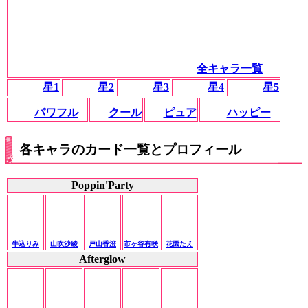
全キャラ一覧
星1
星2
星3
星4
星5
パワフル
クール
ピュア
ハッピー
各キャラのカード一覧とプロフィール
Poppin'Party
牛込りみ
山吹沙綾
戸山香澄
市ヶ谷有咲
花園たえ
Afterglow