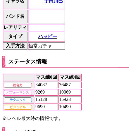
宇田川巴
キャラ名
バンド名
レアリティ
ハッピー
タイプ
入手方法
恒常ガチャ
ステータス情報
マス練0回
マス練4回
34087
36487
総合力
9269
10069
パフォーマンス
15128
15928
テクニック
9690
10490
ビジュアル
※レベル最大時の情報です。