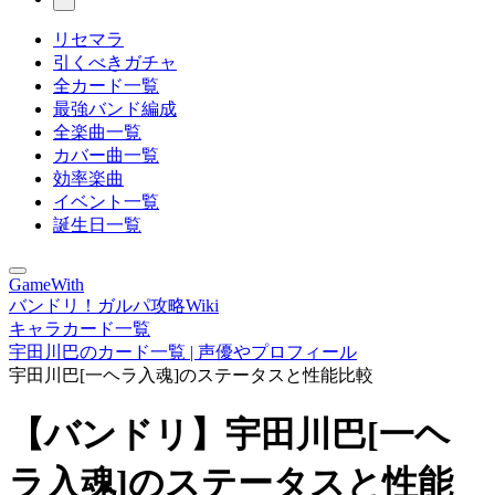
リセマラ
引くべきガチャ
全カード一覧
最強バンド編成
全楽曲一覧
カバー曲一覧
効率楽曲
イベント一覧
誕生日一覧
GameWith
バンドリ！ガルパ攻略Wiki
キャラカード一覧
宇田川巴のカード一覧 | 声優やプロフィール
宇田川巴[一ヘラ入魂]のステータスと性能比較
【バンドリ】宇田川巴[一ヘ
ラ入魂]のステータスと性能