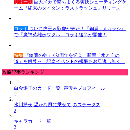
リリース
巨大メカで撃ちまくる爽快シューティングゲ
ーム『終末のタイタン：ラストラッシュ』リリース！
コラボ
ついに虎王＆影虎が来た！『鋼嵐 - メカラシ』
で「魔神英雄伝ワタル」コラボ後半が開催！
特集
『鈴蘭の剣』が2周年を迎え、新章「氷と血の
道」を解禁ッ！記念イベントの報酬もお見逃し無く！
攻略記事ランキング
白金燐子のカード一覧 | 声優やプロフィール
1
氷川紗夜[温かな風に乗せて]のステータス
2
キャラカード一覧
3