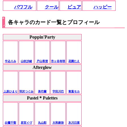
パワフル
クール
ピュア
ハッピー
各キャラのカード一覧とプロフィール
Poppin'Party
牛込りみ
山吹沙綾
戸山香澄
市ヶ谷有咲
花園たえ
Afterglow
上原ひまり
羽沢つぐみ
美竹蘭
宇田川巴
青葉モカ
Pastel＊Palettes
白鷺千聖
若宮イヴ
丸山彩
大和麻弥
氷川日菜