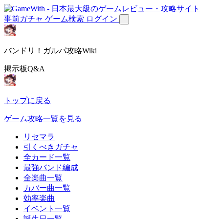
事前ガチャ
ゲーム検索
ログイン
バンドリ！ガルパ攻略Wiki
掲示板Q&A
トップに戻る
ゲーム攻略一覧を見る
リセマラ
引くべきガチャ
全カード一覧
最強バンド編成
全楽曲一覧
カバー曲一覧
効率楽曲
イベント一覧
誕生日一覧