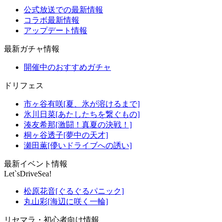
公式放送での最新情報
コラボ最新情報
アップデート情報
最新ガチャ情報
開催中のおすすめガチャ
ドリフェス
市ヶ谷有咲[夏、氷が溶けるまで]
氷川日菜[あたしたちを繋ぐもの]
湊友希那[激闘！真夏の決戦！]
桐ヶ谷透子[夢中の天才]
瀬田薫[儚いドライブへの誘い]
最新イベント情報
Let`sDriveSea!
松原花音[ぐるぐるパニック]
丸山彩[海辺に咲く一輪]
リセマラ・初心者向け情報