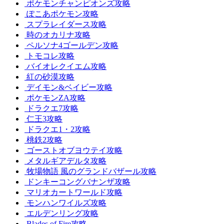
ポケモンチャンピオンズ攻略
ぽこあポケモン攻略
スプラレイダース攻略
時のオカリナ攻略
ペルソナ4ゴールデン攻略
トモコレ攻略
バイオレクイエム攻略
紅の砂漠攻略
デイモン&ベイビー攻略
ポケモンZA攻略
ドラクエ7攻略
仁王3攻略
ドラクエ1・2攻略
桃鉄2攻略
ゴーストオブヨウテイ攻略
メタルギアデルタ攻略
牧場物語 風のグランドバザール攻略
ドンキーコングバナンザ攻略
マリオカートワールド攻略
モンハンワイルズ攻略
エルデンリング攻略
Blades of Fire攻略