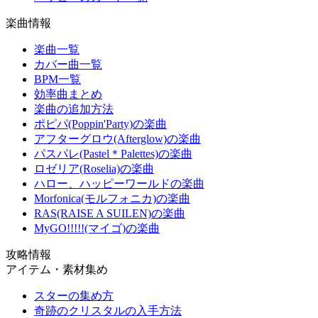
楽曲情報
楽曲一覧
カバー曲一覧
BPM一覧
効率曲まとめ
楽曲の追加方法
ポピパ(Poppin'Party)の楽曲
アフターグロウ(Afterglow)の楽曲
パスパレ(Pastel＊Palettes)の楽曲
ロゼリア(Roselia)の楽曲
ハロー、ハッピーワールドの楽曲
Morfonica(モルフォニカ)の楽曲
RAS(RAISE A SUILEN)の楽曲
MyGO!!!!!(マイゴ)の楽曲
攻略情報
アイテム・素材集め
スターの集め方
奇跡のクリスタルの入手方法