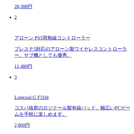
28,308円
2
アローン PS5用無線コントローラー
プレステ5対応のアローン製ワイヤレスコントローラ
ー。サブ機としても優秀。
11,480円
3
Logicool G F310r
コスパ抜群のロジクール製有線パッド。幅広いPCゲー
ムを手軽に楽しめます。
2,860円