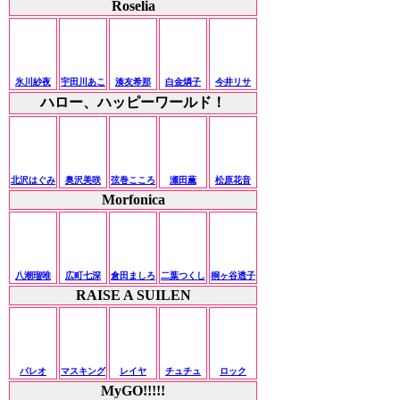
Roselia
氷川紗夜
宇田川あこ
湊友希那
白金燐子
今井リサ
ハロー、ハッピーワールド！
北沢はぐみ
奥沢美咲
弦巻こころ
瀬田薫
松原花音
Morfonica
八潮瑠唯
広町七深
倉田ましろ
二葉つくし
桐ヶ谷透子
RAISE A SUILEN
パレオ
マスキング
レイヤ
チュチュ
ロック
MyGO!!!!!