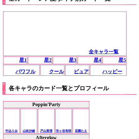
全キャラ一覧
星1
星2
星3
星4
星5
パワフル
クール
ピュア
ハッピー
各キャラのカード一覧とプロフィール
Poppin'Party
牛込りみ
山吹沙綾
戸山香澄
市ヶ谷有咲
花園たえ
Afterglow