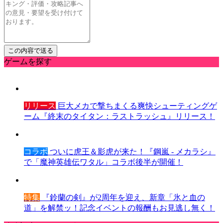
ゲームを探す
リリース
巨大メカで撃ちまくる爽快シューティングゲ
ーム『終末のタイタン：ラストラッシュ』リリース！
コラボ
ついに虎王＆影虎が来た！『鋼嵐 - メカラシ』
で「魔神英雄伝ワタル」コラボ後半が開催！
特集
『鈴蘭の剣』が2周年を迎え、新章「氷と血の
道」を解禁ッ！記念イベントの報酬もお見逃し無く！