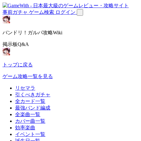
事前ガチャ
ゲーム検索
ログイン
バンドリ！ガルパ攻略Wiki
掲示板Q&A
トップに戻る
ゲーム攻略一覧を見る
リセマラ
引くべきガチャ
全カード一覧
最強バンド編成
全楽曲一覧
カバー曲一覧
効率楽曲
イベント一覧
誕生日一覧