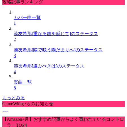
攻略記事ランキング
カバー曲一覧
1
湊友希那[重なる熱を感じて]のステータス
2
湊友希那[隣で咲う陽だまりへ]のステータス
3
湊友希那[選ぶべきは]のステータス
4
楽曲一覧
5
もっとみる
GameWithからのお知らせ
【Amazon7月】おすすめ記事からよく買われているコントロ
ーラーTOP4