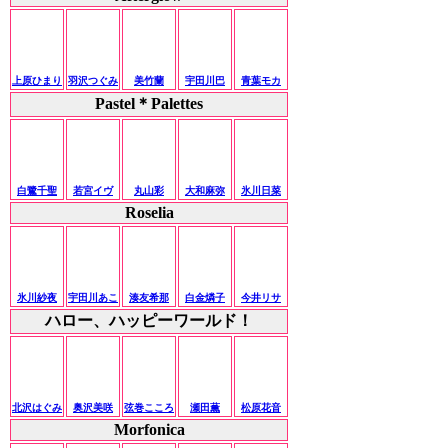
上原ひまり
羽沢つぐみ
美竹蘭
宇田川巴
青葉モカ
Pastel＊Palettes
白鷺千聖
若宮イヴ
丸山彩
大和麻弥
氷川日菜
Roselia
氷川紗夜
宇田川あこ
湊友希那
白金燐子
今井リサ
ハロー、ハッピーワールド！
北沢はぐみ
奥沢美咲
弦巻こころ
瀬田薫
松原花音
Morfonica