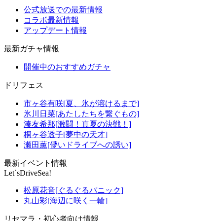
公式放送での最新情報
コラボ最新情報
アップデート情報
最新ガチャ情報
開催中のおすすめガチャ
ドリフェス
市ヶ谷有咲[夏、氷が溶けるまで]
氷川日菜[あたしたちを繋ぐもの]
湊友希那[激闘！真夏の決戦！]
桐ヶ谷透子[夢中の天才]
瀬田薫[儚いドライブへの誘い]
最新イベント情報
Let`sDriveSea!
松原花音[ぐるぐるパニック]
丸山彩[海辺に咲く一輪]
リセマラ・初心者向け情報