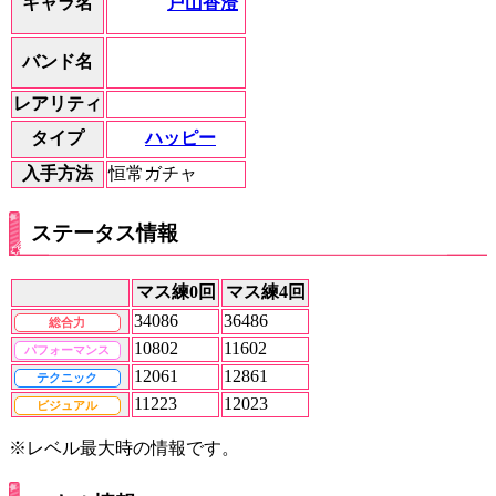
戸山香澄
キャラ名
バンド名
レアリティ
ハッピー
タイプ
入手方法
恒常ガチャ
ステータス情報
マス練0回
マス練4回
34086
36486
総合力
10802
11602
パフォーマンス
12061
12861
テクニック
11223
12023
ビジュアル
※レベル最大時の情報です。