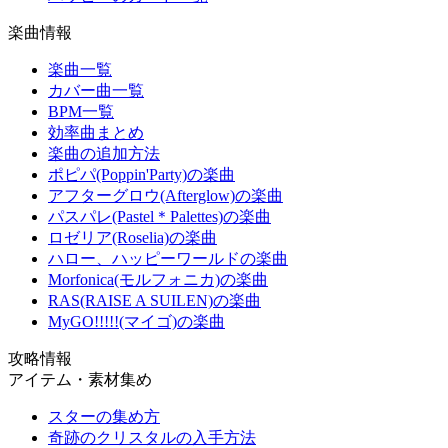
楽曲情報
楽曲一覧
カバー曲一覧
BPM一覧
効率曲まとめ
楽曲の追加方法
ポピパ(Poppin'Party)の楽曲
アフターグロウ(Afterglow)の楽曲
パスパレ(Pastel＊Palettes)の楽曲
ロゼリア(Roselia)の楽曲
ハロー、ハッピーワールドの楽曲
Morfonica(モルフォニカ)の楽曲
RAS(RAISE A SUILEN)の楽曲
MyGO!!!!!(マイゴ)の楽曲
攻略情報
アイテム・素材集め
スターの集め方
奇跡のクリスタルの入手方法