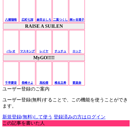
八潮瑠唯
広町七深
倉田ましろ
二葉つくし
桐ヶ谷透子
RAISE A SUILEN
パレオ
マスキング
レイヤ
チュチュ
ロック
MyGO!!!!!
千早愛音
長崎そよ
高松燈
椎名立希
要楽奈
ユーザー登録のご案内
ユーザー登録(無料)することで、この機能を使うことができ
ます。
新規登録(無料)して使う
登録済みの方はログイン
この記事を書いた人