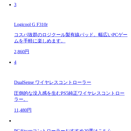
3
Logicool G F310r
コスパ抜群のロジクール製有線パッド。幅広いPCゲー
ムを手軽に楽しめます。
2,860円
4
DualSense ワイヤレスコントローラー
圧倒的な没入感を生むPS5純正ワイヤレスコントロー
ラー。
11,480円
PC/Steamコントローラーおすすめ20選はこちら