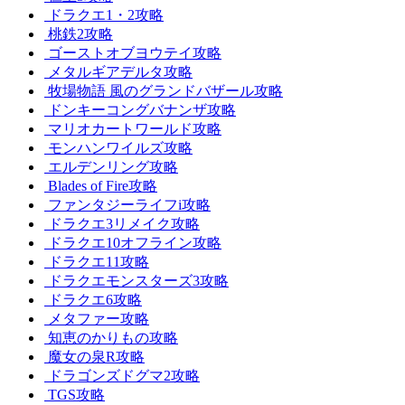
ドラクエ1・2攻略
桃鉄2攻略
ゴーストオブヨウテイ攻略
メタルギアデルタ攻略
牧場物語 風のグランドバザール攻略
ドンキーコングバナンザ攻略
マリオカートワールド攻略
モンハンワイルズ攻略
エルデンリング攻略
Blades of Fire攻略
ファンタジーライフi攻略
ドラクエ3リメイク攻略
ドラクエ10オフライン攻略
ドラクエ11攻略
ドラクエモンスターズ3攻略
ドラクエ6攻略
メタファー攻略
知恵のかりもの攻略
魔女の泉R攻略
ドラゴンズドグマ2攻略
TGS攻略