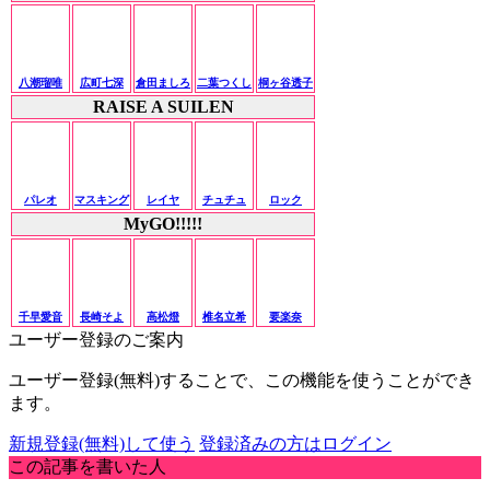
八潮瑠唯
広町七深
倉田ましろ
二葉つくし
桐ヶ谷透子
RAISE A SUILEN
パレオ
マスキング
レイヤ
チュチュ
ロック
MyGO!!!!!
千早愛音
長崎そよ
高松燈
椎名立希
要楽奈
ユーザー登録のご案内
ユーザー登録(無料)することで、この機能を使うことができ
ます。
新規登録(無料)して使う
登録済みの方はログイン
この記事を書いた人