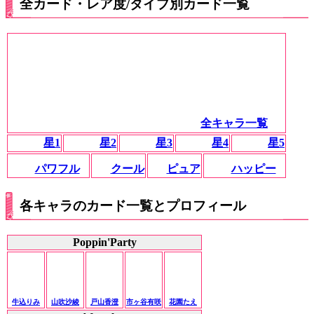
全カード・レア度/タイプ別カード一覧
全キャラ一覧
星1
星2
星3
星4
星5
パワフル
クール
ピュア
ハッピー
各キャラのカード一覧とプロフィール
Poppin'Party
牛込りみ
山吹沙綾
戸山香澄
市ヶ谷有咲
花園たえ