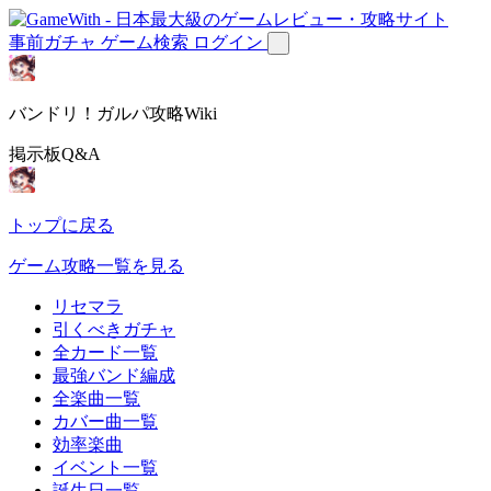
事前ガチャ
ゲーム検索
ログイン
バンドリ！ガルパ攻略Wiki
掲示板Q&A
トップに戻る
ゲーム攻略一覧を見る
リセマラ
引くべきガチャ
全カード一覧
最強バンド編成
全楽曲一覧
カバー曲一覧
効率楽曲
イベント一覧
誕生日一覧