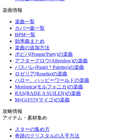
楽曲情報
楽曲一覧
カバー曲一覧
BPM一覧
効率曲まとめ
楽曲の追加方法
ポピパ(Poppin'Party)の楽曲
アフターグロウ(Afterglow)の楽曲
パスパレ(Pastel＊Palettes)の楽曲
ロゼリア(Roselia)の楽曲
ハロー、ハッピーワールドの楽曲
Morfonica(モルフォニカ)の楽曲
RAS(RAISE A SUILEN)の楽曲
MyGO!!!!!(マイゴ)の楽曲
攻略情報
アイテム・素材集め
スターの集め方
奇跡のクリスタルの入手方法