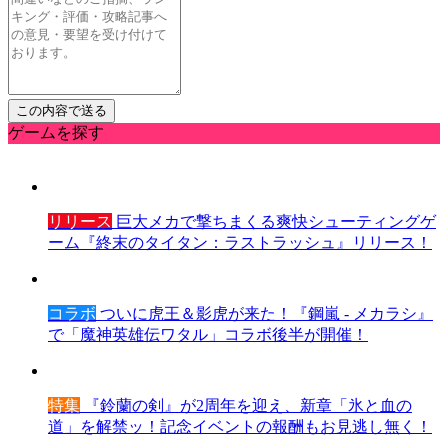
ゲームを探す
リリース
巨大メカで撃ちまくる爽快シューティングゲ
ーム『終末のタイタン：ラストラッシュ』リリース！
コラボ
ついに虎王＆影虎が来た！『鋼嵐 - メカラシ』
で「魔神英雄伝ワタル」コラボ後半が開催！
特集
『鈴蘭の剣』が2周年を迎え、新章「氷と血の
道」を解禁ッ！記念イベントの報酬もお見逃し無く！