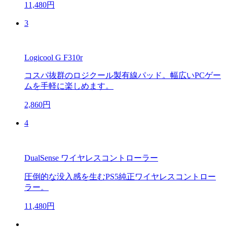
11,480円
3
Logicool G F310r
コスパ抜群のロジクール製有線パッド。幅広いPCゲー
ムを手軽に楽しめます。
2,860円
4
DualSense ワイヤレスコントローラー
圧倒的な没入感を生むPS5純正ワイヤレスコントロー
ラー。
11,480円