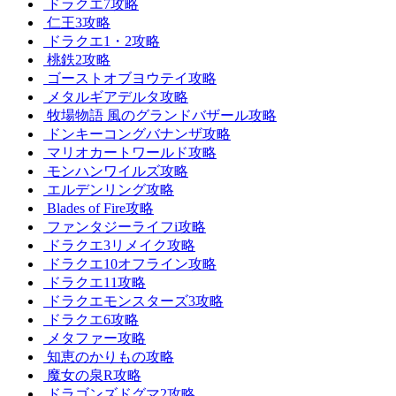
ドラクエ7攻略
仁王3攻略
ドラクエ1・2攻略
桃鉄2攻略
ゴーストオブヨウテイ攻略
メタルギアデルタ攻略
牧場物語 風のグランドバザール攻略
ドンキーコングバナンザ攻略
マリオカートワールド攻略
モンハンワイルズ攻略
エルデンリング攻略
Blades of Fire攻略
ファンタジーライフi攻略
ドラクエ3リメイク攻略
ドラクエ10オフライン攻略
ドラクエ11攻略
ドラクエモンスターズ3攻略
ドラクエ6攻略
メタファー攻略
知恵のかりもの攻略
魔女の泉R攻略
ドラゴンズドグマ2攻略