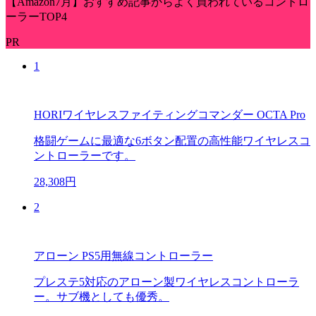
【Amazon7月】おすすめ記事からよく買われているコントロ
ーラーTOP4
PR
1
HORIワイヤレスファイティングコマンダー OCTA Pro
格闘ゲームに最適な6ボタン配置の高性能ワイヤレスコ
ントローラーです。
28,308円
2
アローン PS5用無線コントローラー
プレステ5対応のアローン製ワイヤレスコントローラ
ー。サブ機としても優秀。