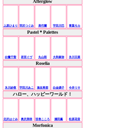
Afterglow
上原ひまり
羽沢つぐみ
美竹蘭
宇田川巴
青葉モカ
Pastel＊Palettes
白鷺千聖
若宮イヴ
丸山彩
大和麻弥
氷川日菜
Roselia
氷川紗夜
宇田川あこ
湊友希那
白金燐子
今井リサ
ハロー、ハッピーワールド！
北沢はぐみ
奥沢美咲
弦巻こころ
瀬田薫
松原花音
Morfonica