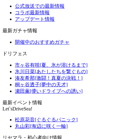
公式放送での最新情報
コラボ最新情報
アップデート情報
最新ガチャ情報
開催中のおすすめガチャ
ドリフェス
市ヶ谷有咲[夏、氷が溶けるまで]
氷川日菜[あたしたちを繋ぐもの]
湊友希那[激闘！真夏の決戦！]
桐ヶ谷透子[夢中の天才]
瀬田薫[儚いドライブへの誘い]
最新イベント情報
Let`sDriveSea!
松原花音[ぐるぐるパニック]
丸山彩[海辺に咲く一輪]
リセマラ・初心者向け情報