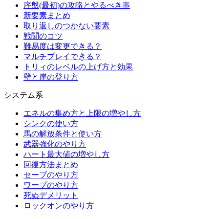
序盤(最初)の攻略とやるべき事
新要素まとめ
取り返しのつかない要素
戦闘のコツ
難易度は変更できる？
マルチプレイできる？
トリィのレベルの上げ方と効果
壁と崖の登り方
システム系
エネルの集め方と上限の増やし方
シンクの使い方
馬の解放条件と使い方
武器強化のやり方
ハート最大値の増やし方
回復方法まとめ
セーブのやり方
ワープのやり方
死ぬデメリット
ロックオンのやり方