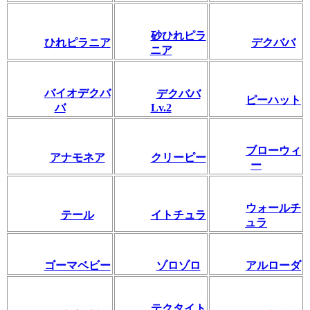
砂ひれピラ
ひれピラニア
デクババ
ニア
バイオデクバ
デクババ
ピーハット
バ
Lv.2
ブローウィ
アナモネア
クリーピー
ー
ウォールチ
テール
イトチュラ
ュラ
ゴーマベビー
ゾロゾロ
アルローダ
テクタイト