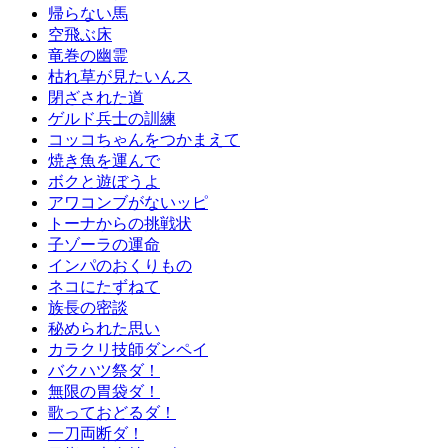
帰らない馬
空飛ぶ床
竜巻の幽霊
枯れ草が見たいんス
閉ざされた道
ゲルド兵士の訓練
コッコちゃんをつかまえて
焼き魚を運んで
ボクと遊ぼうよ
アワコンブがないッピ
トーナからの挑戦状
子ゾーラの運命
インパのおくりもの
ネコにたずねて
族長の密談
秘められた思い
カラクリ技師ダンペイ
バクハツ祭ダ！
無限の胃袋ダ！
歌っておどるダ！
一刀両断ダ！