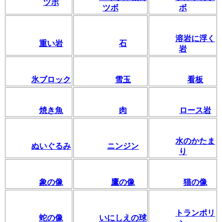
ツボ
ツボ
ボ
溶岩に浮く
重い岩
石
岩
氷ブロック
雪玉
看板
焼き魚
肉
ロース岩
水のかたま
ぬいぐるみ
ニンジン
り
象の像
鷹の像
猫の像
トランポリ
蛇の像
いにしえの球