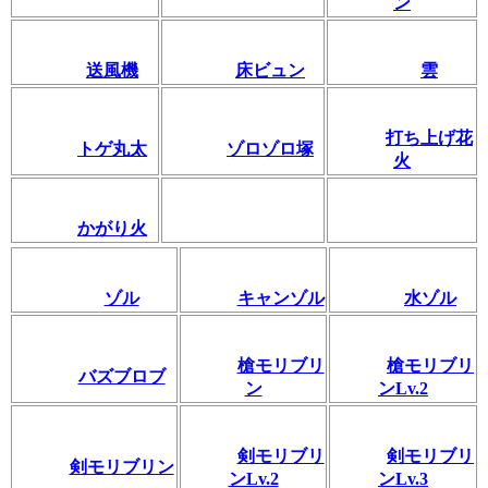
ン
送風機
床ビュン
雲
打ち上げ花
トゲ丸太
ゾロゾロ塚
火
かがり火
ゾル
キャンゾル
水ゾル
槍モリブリ
槍モリブリ
バズブロブ
ン
ンLv.2
剣モリブリ
剣モリブリ
剣モリブリン
ンLv.2
ンLv.3