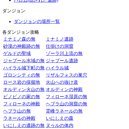
バロム(隠された遺跡)
ダンジョン
ダンジョンの場所一覧
各ダンジョン攻略
ミナミノ森の無
ミナミノ遺跡
砂漠の神殿跡の無
仕掛けの洞窟
ゲルドの聖域
ゾーラ川上流の無
ジャブール水域の無
ジャブール遺跡
ハイラル城下町の無
ハイラル城
ゴロンシティの無
リザルフォスの巣穴
ロース岩の採掘地
火山への抜け道
オルディン火山の無
オルディンの神殿
ビノビノの家の無
フィローネ湿原の無
フィローネの神殿
ヘブラ山の洞窟の無
ヘブラ山の無
霊峰ラネールの無
ラネールの神殿
いにしえの森
いにしえの遺跡の無
ヌゥルの体内