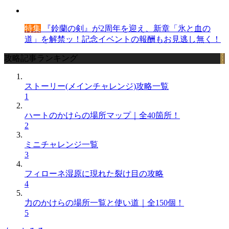
特集
『鈴蘭の剣』が2周年を迎え、新章「氷と血の
道」を解禁ッ！記念イベントの報酬もお見逃し無く！
攻略記事ランキング
ストーリー(メインチャレンジ)攻略一覧
1
ハートのかけらの場所マップ｜全40箇所！
2
ミニチャレンジ一覧
3
フィローネ湿原に現れた裂け目の攻略
4
力のかけらの場所一覧と使い道｜全150個！
5