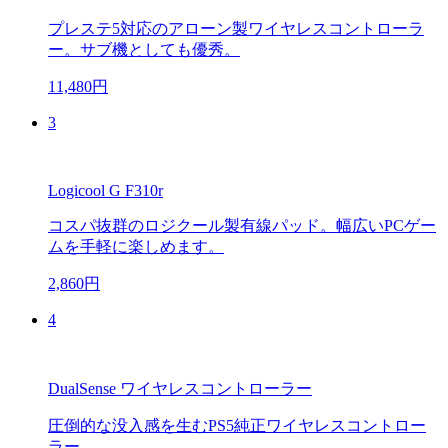
プレステ5対応のアローン製ワイヤレスコントローラ
ー。サブ機としても優秀。
11,480円
3
Logicool G F310r
コスパ抜群のロジクール製有線パッド。幅広いPCゲー
ムを手軽に楽しめます。
2,860円
4
DualSense ワイヤレスコントローラー
圧倒的な没入感を生むPS5純正ワイヤレスコントロー
ラー。