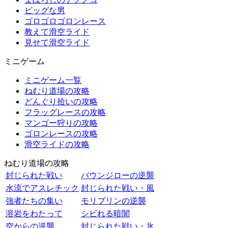
ビッグな男
ゴロゴロゴロンレース
教えて滑空ライド
見せて滑空ライド
ミニゲーム
ミニゲーム一覧
ねむり道場の攻略
どんぐり拾いの攻略
フラッグレースの攻略
マンゴー狩りの攻略
ゴロンレースの攻略
滑空ライドの攻略
ねむり道場の攻略
封じられた戦い
バウンジローの逆襲
水流でアスレチック
封じられた戦い・風
強者たちの集い
モリブリンの逆襲
溶岩をわたって
シビれる暗闇
空からの逆襲
封じられた戦い・氷