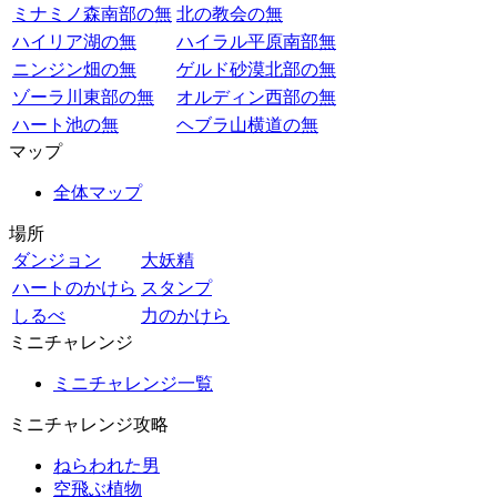
ミナミノ森南部の無
北の教会の無
ハイリア湖の無
ハイラル平原南部無
ニンジン畑の無
ゲルド砂漠北部の無
ゾーラ川東部の無
オルディン西部の無
ハート池の無
ヘブラ山横道の無
マップ
全体マップ
場所
ダンジョン
大妖精
ハートのかけら
スタンプ
しるべ
力のかけら
ミニチャレンジ
ミニチャレンジ一覧
ミニチャレンジ攻略
ねらわれた男
空飛ぶ植物