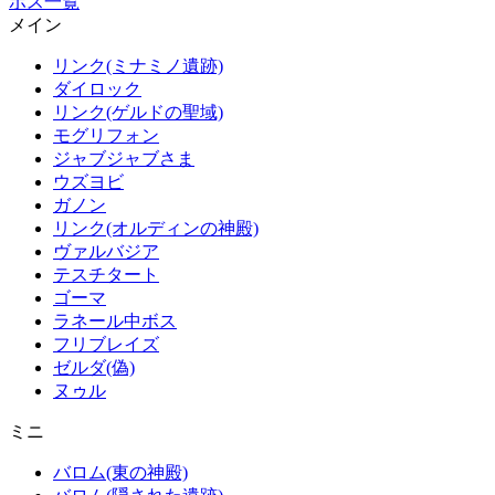
ボス一覧
メイン
リンク(ミナミノ遺跡)
ダイロック
リンク(ゲルドの聖域)
モグリフォン
ジャブジャブさま
ウズヨビ
ガノン
リンク(オルディンの神殿)
ヴァルバジア
テスチタート
ゴーマ
ラネール中ボス
フリブレイズ
ゼルダ(偽)
ヌゥル
ミニ
バロム(東の神殿)