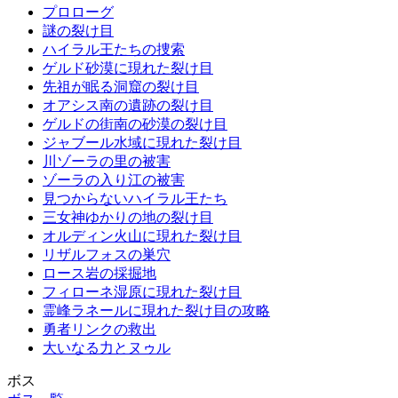
プロローグ
謎の裂け目
ハイラル王たちの捜索
ゲルド砂漠に現れた裂け目
先祖が眠る洞窟の裂け目
オアシス南の遺跡の裂け目
ゲルドの街南の砂漠の裂け目
ジャブール水域に現れた裂け目
川ゾーラの里の被害
ゾーラの入り江の被害
見つからないハイラル王たち
三女神ゆかりの地の裂け目
オルディン火山に現れた裂け目
リザルフォスの巣穴
ロース岩の採掘地
フィローネ湿原に現れた裂け目
霊峰ラネールに現れた裂け目の攻略
勇者リンクの救出
大いなる力とヌゥル
ボス