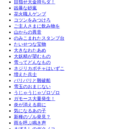
目指せ大金持ちダ！
凶暴な砂嵐
花火職人ゲンブ
コツンをみつけろ
ご主人さまに飲み物を
山からの異音
のみこまれたスタンプ台
たいせつな宝物
大きなわたあめ
大妖精が望むもの
雪ってどんなもの
ネジリカボチャはいずこ
増えた兵士
バリバリと難破船
雪玉のおまじない
うじゃうじゃゾロゾロ
ガモース大量発生！
炎が消える前に
気になるあの子
新種のゾル発見？
雨を呼ぶ鳴き声
まぼろしのデクノコ