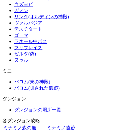
ウズヨビ
ガノン
リンク(オルディンの神殿)
ヴァルバジア
テスチタート
ゴーマ
ラネール中ボス
フリブレイズ
ゼルダ(偽)
ヌゥル
ミニ
バロム(東の神殿)
バロム(隠された遺跡)
ダンジョン
ダンジョンの場所一覧
各ダンジョン攻略
ミナミノ森の無
ミナミノ遺跡