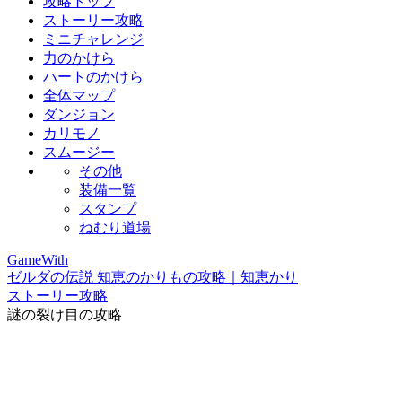
攻略トップ
ストーリー攻略
ミニチャレンジ
力のかけら
ハートのかけら
全体マップ
ダンジョン
カリモノ
スムージー
その他
装備一覧
スタンプ
ねむり道場
GameWith
ゼルダの伝説 知恵のかりもの攻略｜知恵かり
ストーリー攻略
謎の裂け目の攻略