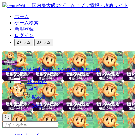
ホーム
ゲーム検索
新規登録
ログイン
2カラム
3カラム
ゼルダの伝説 知恵のかりもの攻略｜知恵かり
他の攻略
速報
掲示板
Q&A