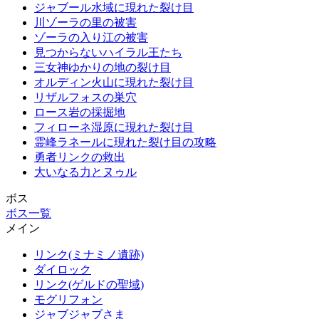
ジャブール水域に現れた裂け目
川ゾーラの里の被害
ゾーラの入り江の被害
見つからないハイラル王たち
三女神ゆかりの地の裂け目
オルディン火山に現れた裂け目
リザルフォスの巣穴
ロース岩の採掘地
フィローネ湿原に現れた裂け目
霊峰ラネールに現れた裂け目の攻略
勇者リンクの救出
大いなる力とヌゥル
ボス
ボス一覧
メイン
リンク(ミナミノ遺跡)
ダイロック
リンク(ゲルドの聖域)
モグリフォン
ジャブジャブさま