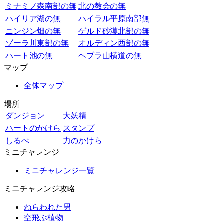
ミナミノ森南部の無
北の教会の無
ハイリア湖の無
ハイラル平原南部無
ニンジン畑の無
ゲルド砂漠北部の無
ゾーラ川東部の無
オルディン西部の無
ハート池の無
ヘブラ山横道の無
マップ
全体マップ
場所
ダンジョン
大妖精
ハートのかけら
スタンプ
しるべ
力のかけら
ミニチャレンジ
ミニチャレンジ一覧
ミニチャレンジ攻略
ねらわれた男
空飛ぶ植物