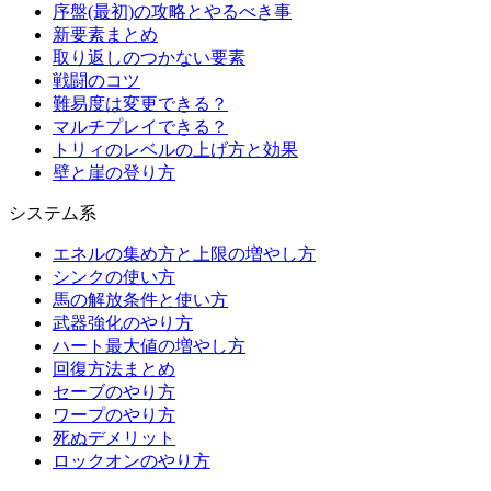
序盤(最初)の攻略とやるべき事
新要素まとめ
取り返しのつかない要素
戦闘のコツ
難易度は変更できる？
マルチプレイできる？
トリィのレベルの上げ方と効果
壁と崖の登り方
システム系
エネルの集め方と上限の増やし方
シンクの使い方
馬の解放条件と使い方
武器強化のやり方
ハート最大値の増やし方
回復方法まとめ
セーブのやり方
ワープのやり方
死ぬデメリット
ロックオンのやり方