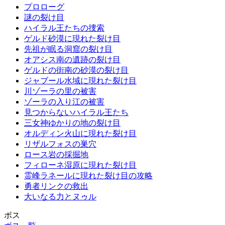
プロローグ
謎の裂け目
ハイラル王たちの捜索
ゲルド砂漠に現れた裂け目
先祖が眠る洞窟の裂け目
オアシス南の遺跡の裂け目
ゲルドの街南の砂漠の裂け目
ジャブール水域に現れた裂け目
川ゾーラの里の被害
ゾーラの入り江の被害
見つからないハイラル王たち
三女神ゆかりの地の裂け目
オルディン火山に現れた裂け目
リザルフォスの巣穴
ロース岩の採掘地
フィローネ湿原に現れた裂け目
霊峰ラネールに現れた裂け目の攻略
勇者リンクの救出
大いなる力とヌゥル
ボス