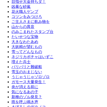
目指せ大金持ちダ！
凶暴な砂嵐
花火職人ゲンブ
コツンをみつけろ
ご主人さまに飲み物を
山からの異音
のみこまれたスタンプ台
たいせつな宝物
大きなわたあめ
大妖精が望むもの
雪ってどんなもの
ネジリカボチャはいずこ
増えた兵士
バリバリと難破船
雪玉のおまじない
うじゃうじゃゾロゾロ
ガモース大量発生！
炎が消える前に
気になるあの子
新種のゾル発見？
雨を呼ぶ鳴き声
まぼろしのデクノコ