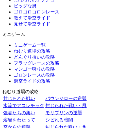
ビッグな男
ゴロゴロゴロンレース
教えて滑空ライド
見せて滑空ライド
ミニゲーム
ミニゲーム一覧
ねむり道場の攻略
どんぐり拾いの攻略
フラッグレースの攻略
マンゴー狩りの攻略
ゴロンレースの攻略
滑空ライドの攻略
ねむり道場の攻略
封じられた戦い
バウンジローの逆襲
水流でアスレチック
封じられた戦い・風
強者たちの集い
モリブリンの逆襲
溶岩をわたって
シビれる暗闇
空からの逆襲
封じられた戦い・氷