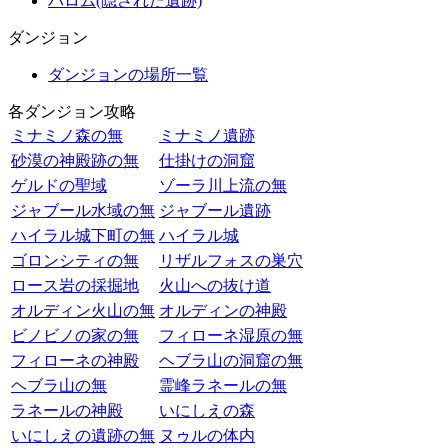
バロム(隠された遺跡)
ダンジョン
ダンジョンの場所一覧
各ダンジョン攻略
ミナミノ森の無
ミナミノ遺跡
砂漠の神殿跡の無
仕掛けの洞窟
ゲルドの聖域
ゾーラ川上流の無
ジャブール水域の無
ジャブール遺跡
ハイラル城下町の無
ハイラル城
ゴロンシティの無
リザルフォスの巣穴
ロース岩の採掘地
火山への抜け道
オルディン火山の無
オルディンの神殿
ビノビノの家の無
フィローネ湿原の無
フィローネの神殿
ヘブラ山の洞窟の無
ヘブラ山の無
霊峰ラネールの無
ラネールの神殿
いにしえの森
いにしえの遺跡の無
ヌゥルの体内