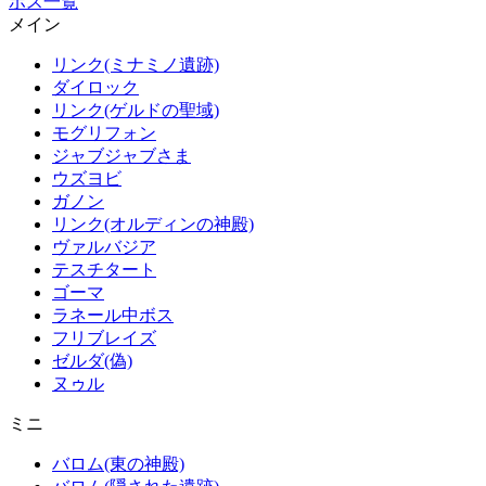
ボス一覧
メイン
リンク(ミナミノ遺跡)
ダイロック
リンク(ゲルドの聖域)
モグリフォン
ジャブジャブさま
ウズヨビ
ガノン
リンク(オルディンの神殿)
ヴァルバジア
テスチタート
ゴーマ
ラネール中ボス
フリブレイズ
ゼルダ(偽)
ヌゥル
ミニ
バロム(東の神殿)