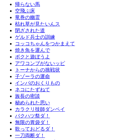
帰らない馬
空飛ぶ床
竜巻の幽霊
枯れ草が見たいんス
閉ざされた道
ゲルド兵士の訓練
コッコちゃんをつかまえて
焼き魚を運んで
ボクと遊ぼうよ
アワコンブがないッピ
トーナからの挑戦状
子ゾーラの運命
インパのおくりもの
ネコにたずねて
族長の密談
秘められた思い
カラクリ技師ダンペイ
バクハツ祭ダ！
無限の胃袋ダ！
歌っておどるダ！
一刀両断ダ！