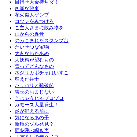
目指せ大金持ちダ！
凶暴な砂嵐
花火職人ゲンブ
コツンをみつけろ
ご主人さまに飲み物を
山からの異音
のみこまれたスタンプ台
たいせつな宝物
大きなわたあめ
大妖精が望むもの
雪ってどんなもの
ネジリカボチャはいずこ
増えた兵士
バリバリと難破船
雪玉のおまじない
うじゃうじゃゾロゾロ
ガモース大量発生！
炎が消える前に
気になるあの子
新種のゾル発見？
雨を呼ぶ鳴き声
まぼろしのデクノコ