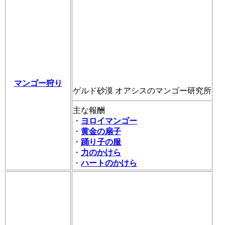
マンゴー狩り
ゲルド砂漠 オアシスのマンゴー研究所
主な報酬
・
ヨロイマンゴー
・
黄金の扇子
・
踊り子の服
・
力のかけら
・
ハートのかけら