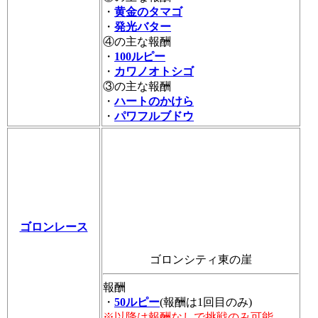
・
黄金のタマゴ
・
発光バター
④の主な報酬
・
100ルピー
・
カワノオトシゴ
③の主な報酬
・
ハートのかけら
・
パワフルブドウ
ゴロンレース
ゴロンシティ東の崖
報酬
・
50ルピー
(報酬は1回目のみ)
※以降は報酬なしで挑戦のみ可能