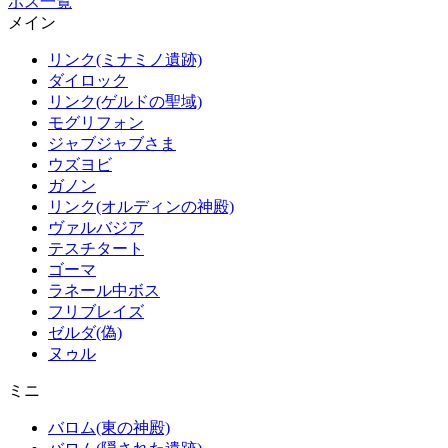
ボス一覧
メイン
リンク(ミナミノ遺跡)
ダイロック
リンク(ゲルドの聖域)
モグリフォン
ジャブジャブさま
ウズヨビ
ガノン
リンク(オルディンの神殿)
ヴァルバジア
テスチタート
ゴーマ
ラネール中ボス
フリブレイズ
ゼルダ(偽)
ヌゥル
ミニ
バロム(東の神殿)