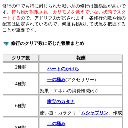
修行の中でも特に封じられた戦い系の修行は難易度が高いで
す。
持ち物が制限され、カリモノを覚えていない状態でスタ
ートする
ので、アドリブ力が試されます。各修行の敵や物の
配置は固定されているので、何度も挑戦して状況を把握する
ことが重要です。
修行のクリア数に応じた報酬まとめ
クリア数
報酬
2種類
ハートのかけら
一の極み
(アクセサリー)
4種類
効果：エネルの消費軽減(小)
家宝のカタナ
6種類
使い道：カラクリ「
ムシャブリン
」作成
二の極み
8種類