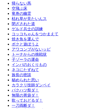
帰らない馬
空飛ぶ床
竜巻の幽霊
枯れ草が見たいんス
閉ざされた道
ゲルド兵士の訓練
コッコちゃんをつかまえて
焼き魚を運んで
ボクと遊ぼうよ
アワコンブがないッピ
トーナからの挑戦状
子ゾーラの運命
インパのおくりもの
ネコにたずねて
族長の密談
秘められた思い
カラクリ技師ダンペイ
バクハツ祭ダ！
無限の胃袋ダ！
歌っておどるダ！
一刀両断ダ！