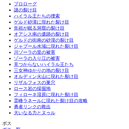
プロローグ
謎の裂け目
ハイラル王たちの捜索
ゲルド砂漠に現れた裂け目
先祖が眠る洞窟の裂け目
オアシス南の遺跡の裂け目
ゲルドの街南の砂漠の裂け目
ジャブール水域に現れた裂け目
川ゾーラの里の被害
ゾーラの入り江の被害
見つからないハイラル王たち
三女神ゆかりの地の裂け目
オルディン火山に現れた裂け目
リザルフォスの巣穴
ロース岩の採掘地
フィローネ湿原に現れた裂け目
霊峰ラネールに現れた裂け目の攻略
勇者リンクの救出
大いなる力とヌゥル
ボス