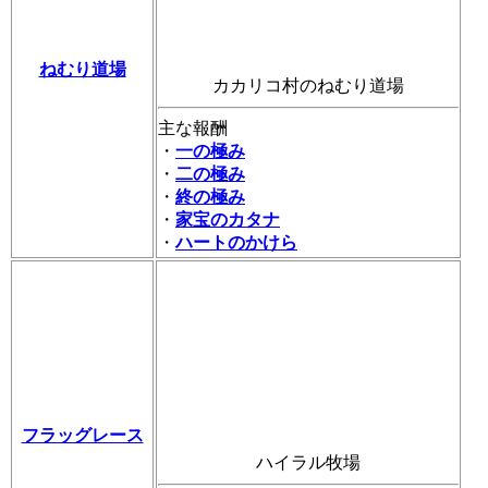
ねむり道場
カカリコ村のねむり道場
主な報酬
・
一の極み
・
二の極み
・
終の極み
・
家宝のカタナ
・
ハートのかけら
フラッグレース
ハイラル牧場