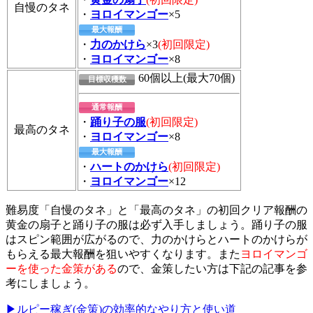
自慢のタネ
・
ヨロイマンゴー
×5
最大報酬
・
力のかけら
×3
(初回限定)
・
ヨロイマンゴー
×8
60個以上(最大70個)
目標収穫数
通常報酬
・
踊り子の服
(初回限定)
最高のタネ
・
ヨロイマンゴー
×8
最大報酬
・
ハートのかけら
(初回限定)
・
ヨロイマンゴー
×12
難易度「自慢のタネ」と「最高のタネ」の初回クリア報酬の
黄金の扇子と踊り子の服は必ず入手しましょう。踊り子の服
はスピン範囲が広がるので、力のかけらとハートのかけらが
もらえる最大報酬を狙いやすくなります。また
ヨロイマンゴ
ーを使った金策がある
ので、金策したい方は下記の記事を参
考にしましょう。
▶ルピー稼ぎ(金策)の効率的なやり方と使い道