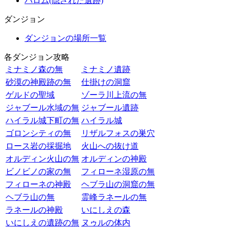
バロム(隠された遺跡)
ダンジョン
ダンジョンの場所一覧
各ダンジョン攻略
ミナミノ森の無
ミナミノ遺跡
砂漠の神殿跡の無
仕掛けの洞窟
ゲルドの聖域
ゾーラ川上流の無
ジャブール水域の無
ジャブール遺跡
ハイラル城下町の無
ハイラル城
ゴロンシティの無
リザルフォスの巣穴
ロース岩の採掘地
火山への抜け道
オルディン火山の無
オルディンの神殿
ビノビノの家の無
フィローネ湿原の無
フィローネの神殿
ヘブラ山の洞窟の無
ヘブラ山の無
霊峰ラネールの無
ラネールの神殿
いにしえの森
いにしえの遺跡の無
ヌゥルの体内