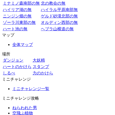
ミナミノ森南部の無
北の教会の無
ハイリア湖の無
ハイラル平原南部無
ニンジン畑の無
ゲルド砂漠北部の無
ゾーラ川東部の無
オルディン西部の無
ハート池の無
ヘブラ山横道の無
マップ
全体マップ
場所
ダンジョン
大妖精
ハートのかけら
スタンプ
しるべ
力のかけら
ミニチャレンジ
ミニチャレンジ一覧
ミニチャレンジ攻略
ねらわれた男
空飛ぶ植物