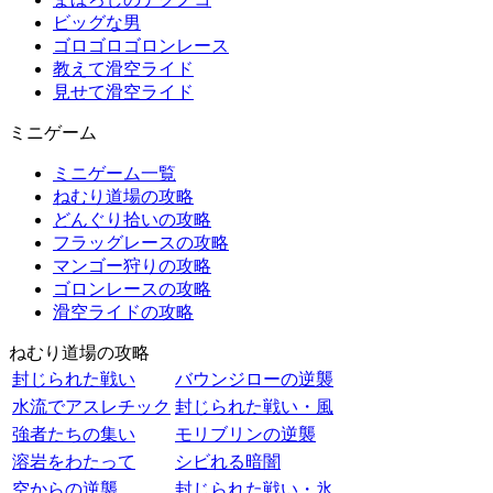
ビッグな男
ゴロゴロゴロンレース
教えて滑空ライド
見せて滑空ライド
ミニゲーム
ミニゲーム一覧
ねむり道場の攻略
どんぐり拾いの攻略
フラッグレースの攻略
マンゴー狩りの攻略
ゴロンレースの攻略
滑空ライドの攻略
ねむり道場の攻略
封じられた戦い
バウンジローの逆襲
水流でアスレチック
封じられた戦い・風
強者たちの集い
モリブリンの逆襲
溶岩をわたって
シビれる暗闇
空からの逆襲
封じられた戦い・氷