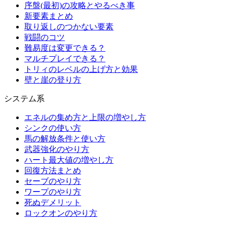
序盤(最初)の攻略とやるべき事
新要素まとめ
取り返しのつかない要素
戦闘のコツ
難易度は変更できる？
マルチプレイできる？
トリィのレベルの上げ方と効果
壁と崖の登り方
システム系
エネルの集め方と上限の増やし方
シンクの使い方
馬の解放条件と使い方
武器強化のやり方
ハート最大値の増やし方
回復方法まとめ
セーブのやり方
ワープのやり方
死ぬデメリット
ロックオンのやり方