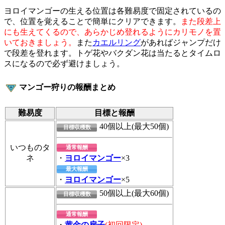
ヨロイマンゴーの生える位置は各難易度で固定されているの
で、位置を覚えることで簡単にクリアできます。
また段差上
にも生えてくるので、あらかじめ登れるようにカリモノを置
いておきましょう。
また
カエルリング
があればジャンプだけ
で段差を登れます。トゲ花やバクダン花は当たるとタイムロ
スになるので必ず避けましょう。
マンゴー狩りの報酬まとめ
難易度
目標と報酬
40個以上(最大50個)
目標収穫数
いつものタ
通常報酬
ネ
・
ヨロイマンゴー
×3
最大報酬
・
ヨロイマンゴー
×5
50個以上(最大60個)
目標収穫数
通常報酬
・
黄金の扇子
(初回限定)