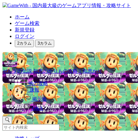
ホーム
ゲーム検索
新規登録
ログイン
2カラム
3カラム
ゼルダの伝説 知恵のかりもの攻略｜知恵かり
他の攻略
速報
掲示板
Q&A