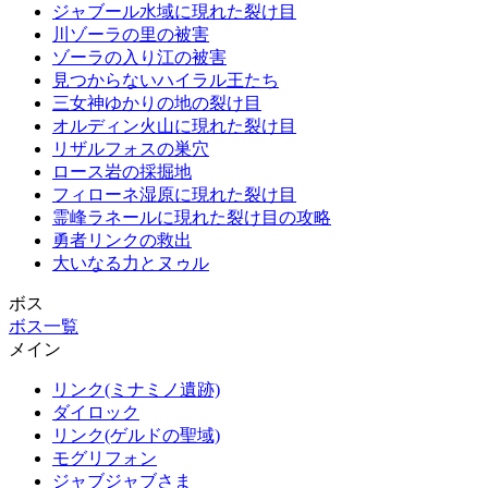
ジャブール水域に現れた裂け目
川ゾーラの里の被害
ゾーラの入り江の被害
見つからないハイラル王たち
三女神ゆかりの地の裂け目
オルディン火山に現れた裂け目
リザルフォスの巣穴
ロース岩の採掘地
フィローネ湿原に現れた裂け目
霊峰ラネールに現れた裂け目の攻略
勇者リンクの救出
大いなる力とヌゥル
ボス
ボス一覧
メイン
リンク(ミナミノ遺跡)
ダイロック
リンク(ゲルドの聖域)
モグリフォン
ジャブジャブさま