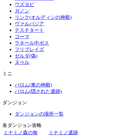
ウズヨビ
ガノン
リンク(オルディンの神殿)
ヴァルバジア
テスチタート
ゴーマ
ラネール中ボス
フリブレイズ
ゼルダ(偽)
ヌゥル
ミニ
バロム(東の神殿)
バロム(隠された遺跡)
ダンジョン
ダンジョンの場所一覧
各ダンジョン攻略
ミナミノ森の無
ミナミノ遺跡