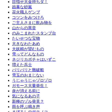
目指せ大金持ちダ！
凶暴な砂嵐
花火職人ゲンブ
コツンをみつけろ
ご主人さまに飲み物を
山からの異音
のみこまれたスタンプ台
たいせつな宝物
大きなわたあめ
大妖精が望むもの
雪ってどんなもの
ネジリカボチャはいずこ
増えた兵士
バリバリと難破船
雪玉のおまじない
うじゃうじゃゾロゾロ
ガモース大量発生！
炎が消える前に
気になるあの子
新種のゾル発見？
雨を呼ぶ鳴き声
まぼろしのデクノコ