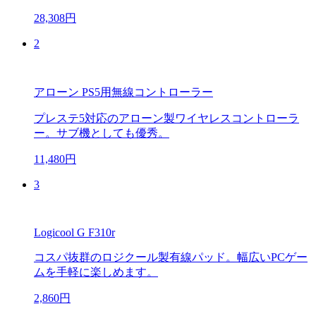
28,308円
2
アローン PS5用無線コントローラー
プレステ5対応のアローン製ワイヤレスコントローラ
ー。サブ機としても優秀。
11,480円
3
Logicool G F310r
コスパ抜群のロジクール製有線パッド。幅広いPCゲー
ムを手軽に楽しめます。
2,860円