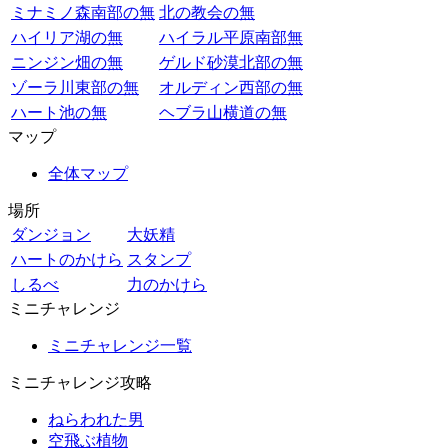
ミナミノ森南部の無
北の教会の無
ハイリア湖の無
ハイラル平原南部無
ニンジン畑の無
ゲルド砂漠北部の無
ゾーラ川東部の無
オルディン西部の無
ハート池の無
ヘブラ山横道の無
マップ
全体マップ
場所
ダンジョン
大妖精
ハートのかけら
スタンプ
しるべ
力のかけら
ミニチャレンジ
ミニチャレンジ一覧
ミニチャレンジ攻略
ねらわれた男
空飛ぶ植物