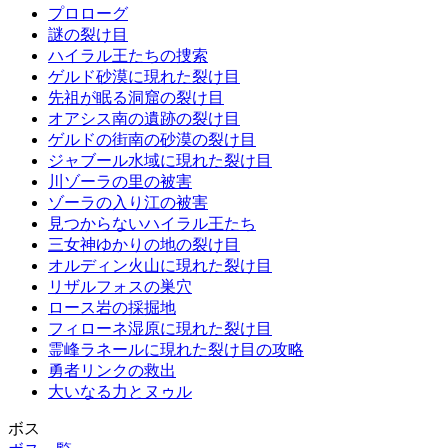
プロローグ
謎の裂け目
ハイラル王たちの捜索
ゲルド砂漠に現れた裂け目
先祖が眠る洞窟の裂け目
オアシス南の遺跡の裂け目
ゲルドの街南の砂漠の裂け目
ジャブール水域に現れた裂け目
川ゾーラの里の被害
ゾーラの入り江の被害
見つからないハイラル王たち
三女神ゆかりの地の裂け目
オルディン火山に現れた裂け目
リザルフォスの巣穴
ロース岩の採掘地
フィローネ湿原に現れた裂け目
霊峰ラネールに現れた裂け目の攻略
勇者リンクの救出
大いなる力とヌゥル
ボス