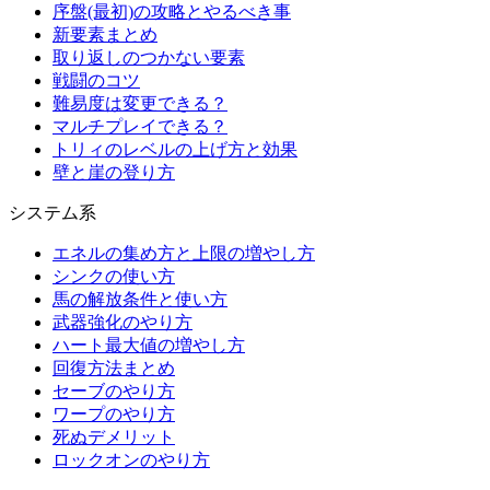
序盤(最初)の攻略とやるべき事
新要素まとめ
取り返しのつかない要素
戦闘のコツ
難易度は変更できる？
マルチプレイできる？
トリィのレベルの上げ方と効果
壁と崖の登り方
システム系
エネルの集め方と上限の増やし方
シンクの使い方
馬の解放条件と使い方
武器強化のやり方
ハート最大値の増やし方
回復方法まとめ
セーブのやり方
ワープのやり方
死ぬデメリット
ロックオンのやり方