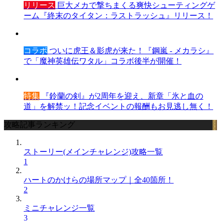
リリース
巨大メカで撃ちまくる爽快シューティングゲ
ーム『終末のタイタン：ラストラッシュ』リリース！
コラボ
ついに虎王＆影虎が来た！『鋼嵐 - メカラシ』
で「魔神英雄伝ワタル」コラボ後半が開催！
特集
『鈴蘭の剣』が2周年を迎え、新章「氷と血の
道」を解禁ッ！記念イベントの報酬もお見逃し無く！
攻略記事ランキング
ストーリー(メインチャレンジ)攻略一覧
1
ハートのかけらの場所マップ｜全40箇所！
2
ミニチャレンジ一覧
3