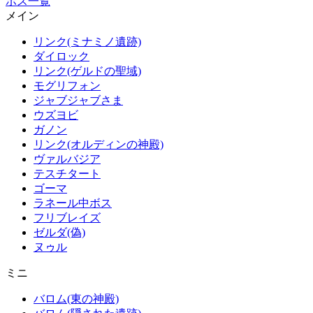
ボス一覧
メイン
リンク(ミナミノ遺跡)
ダイロック
リンク(ゲルドの聖域)
モグリフォン
ジャブジャブさま
ウズヨビ
ガノン
リンク(オルディンの神殿)
ヴァルバジア
テスチタート
ゴーマ
ラネール中ボス
フリブレイズ
ゼルダ(偽)
ヌゥル
ミニ
バロム(東の神殿)