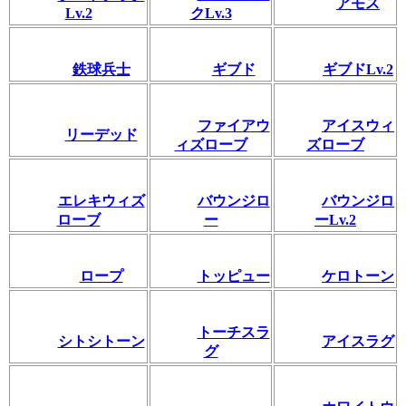
アモス
Lv.2
クLv.3
鉄球兵士
ギブド
ギブドLv.2
ファイアウ
アイスウィ
リーデッド
ィズローブ
ズローブ
エレキウィズ
バウンジロ
バウンジロ
ローブ
ー
ーLv.2
ロープ
トッピュー
ケロトーン
トーチスラ
シトシトーン
アイスラグ
グ