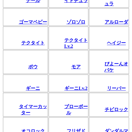
テール
イトチュラ
ュラ
ゴーマベビー
ゾロゾロ
アルローダ
テクタイト
テクタイト
ヘイジー
Lv.2
びよーんオ
ポウ
モア
バケ
ギーニ
ギーニLv.2
リーバー
タイマーカッ
ブローボー
チビロック
ター
ル
オコロック
フリザド
ダンダルマ