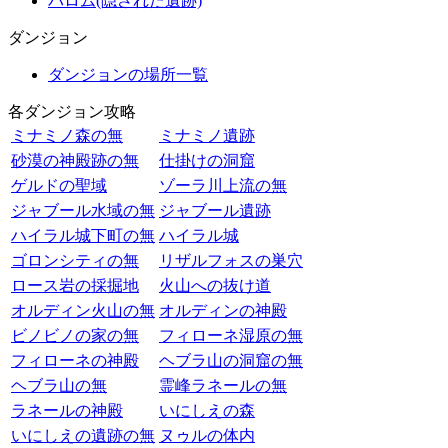
バロム(隠された遺跡)
ダンジョン
ダンジョンの場所一覧
各ダンジョン攻略
ミナミノ森の無
ミナミノ遺跡
砂漠の神殿跡の無
仕掛けの洞窟
ゲルドの聖域
ゾーラ川上流の無
ジャブール水域の無
ジャブール遺跡
ハイラル城下町の無
ハイラル城
ゴロンシティの無
リザルフォスの巣穴
ロース岩の採掘地
火山への抜け道
オルディン火山の無
オルディンの神殿
ビノビノの家の無
フィローネ湿原の無
フィローネの神殿
ヘブラ山の洞窟の無
ヘブラ山の無
霊峰ラネールの無
ラネールの神殿
いにしえの森
いにしえの遺跡の無
ヌゥルの体内