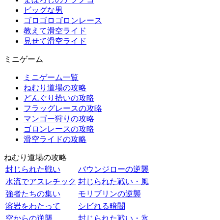
ビッグな男
ゴロゴロゴロンレース
教えて滑空ライド
見せて滑空ライド
ミニゲーム
ミニゲーム一覧
ねむり道場の攻略
どんぐり拾いの攻略
フラッグレースの攻略
マンゴー狩りの攻略
ゴロンレースの攻略
滑空ライドの攻略
ねむり道場の攻略
封じられた戦い
バウンジローの逆襲
水流でアスレチック
封じられた戦い・風
強者たちの集い
モリブリンの逆襲
溶岩をわたって
シビれる暗闇
空からの逆襲
封じられた戦い・氷