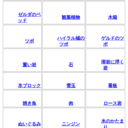
ゼルダのベ
観葉植物
木箱
ッド
ハイラル城の
ゲルドのツ
ツボ
ツボ
ボ
溶岩に浮く
重い岩
石
岩
氷ブロック
雪玉
看板
焼き魚
肉
ロース岩
水のかたま
ぬいぐるみ
ニンジン
り