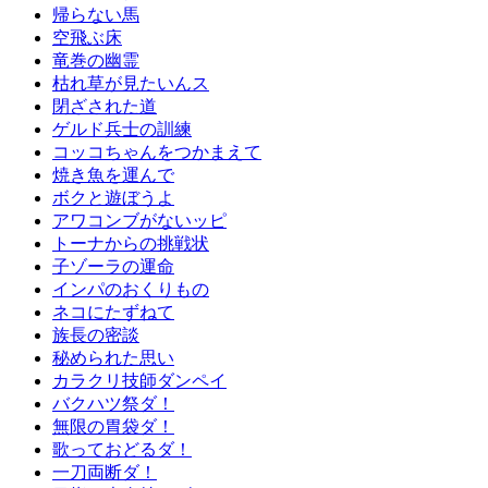
帰らない馬
空飛ぶ床
竜巻の幽霊
枯れ草が見たいんス
閉ざされた道
ゲルド兵士の訓練
コッコちゃんをつかまえて
焼き魚を運んで
ボクと遊ぼうよ
アワコンブがないッピ
トーナからの挑戦状
子ゾーラの運命
インパのおくりもの
ネコにたずねて
族長の密談
秘められた思い
カラクリ技師ダンペイ
バクハツ祭ダ！
無限の胃袋ダ！
歌っておどるダ！
一刀両断ダ！