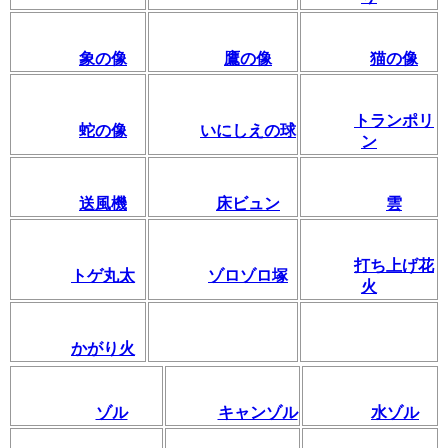
象の像
鷹の像
猫の像
トランポリ
蛇の像
いにしえの球
ン
送風機
床ビュン
雲
打ち上げ花
トゲ丸太
ゾロゾロ塚
火
かがり火
ゾル
キャンゾル
水ゾル