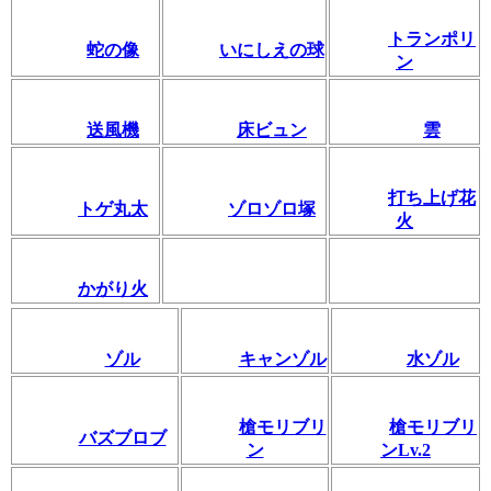
トランポリ
蛇の像
いにしえの球
ン
送風機
床ビュン
雲
打ち上げ花
トゲ丸太
ゾロゾロ塚
火
かがり火
ゾル
キャンゾル
水ゾル
槍モリブリ
槍モリブリ
バズブロブ
ン
ンLv.2