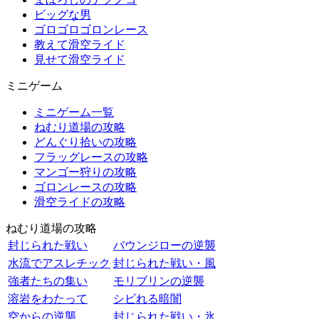
ビッグな男
ゴロゴロゴロンレース
教えて滑空ライド
見せて滑空ライド
ミニゲーム
ミニゲーム一覧
ねむり道場の攻略
どんぐり拾いの攻略
フラッグレースの攻略
マンゴー狩りの攻略
ゴロンレースの攻略
滑空ライドの攻略
ねむり道場の攻略
封じられた戦い
バウンジローの逆襲
水流でアスレチック
封じられた戦い・風
強者たちの集い
モリブリンの逆襲
溶岩をわたって
シビれる暗闇
空からの逆襲
封じられた戦い・氷