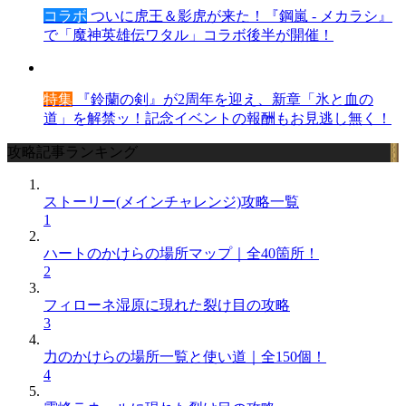
コラボ
ついに虎王＆影虎が来た！『鋼嵐 - メカラシ』
で「魔神英雄伝ワタル」コラボ後半が開催！
特集
『鈴蘭の剣』が2周年を迎え、新章「氷と血の
道」を解禁ッ！記念イベントの報酬もお見逃し無く！
攻略記事ランキング
ストーリー(メインチャレンジ)攻略一覧
1
ハートのかけらの場所マップ｜全40箇所！
2
フィローネ湿原に現れた裂け目の攻略
3
力のかけらの場所一覧と使い道｜全150個！
4