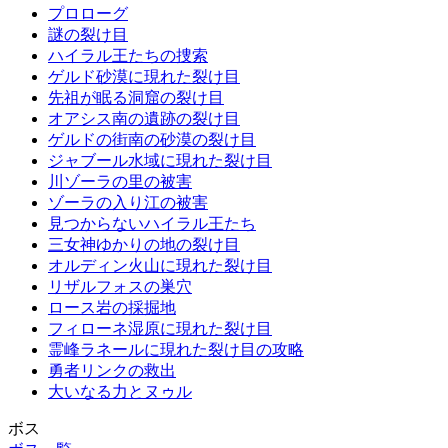
プロローグ
謎の裂け目
ハイラル王たちの捜索
ゲルド砂漠に現れた裂け目
先祖が眠る洞窟の裂け目
オアシス南の遺跡の裂け目
ゲルドの街南の砂漠の裂け目
ジャブール水域に現れた裂け目
川ゾーラの里の被害
ゾーラの入り江の被害
見つからないハイラル王たち
三女神ゆかりの地の裂け目
オルディン火山に現れた裂け目
リザルフォスの巣穴
ロース岩の採掘地
フィローネ湿原に現れた裂け目
霊峰ラネールに現れた裂け目の攻略
勇者リンクの救出
大いなる力とヌゥル
ボス