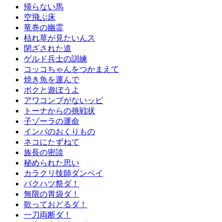
帰らない馬
空飛ぶ床
竜巻の幽霊
枯れ草が見たいんス
閉ざされた道
ゲルド兵士の訓練
コッコちゃんをつかまえて
焼き魚を運んで
ボクと遊ぼうよ
アワコンブがないッピ
トーナからの挑戦状
子ゾーラの運命
インパのおくりもの
ネコにたずねて
族長の密談
秘められた思い
カラクリ技師ダンペイ
バクハツ祭ダ！
無限の胃袋ダ！
歌っておどるダ！
一刀両断ダ！