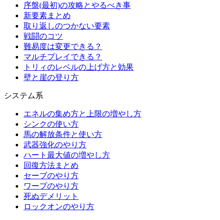
序盤(最初)の攻略とやるべき事
新要素まとめ
取り返しのつかない要素
戦闘のコツ
難易度は変更できる？
マルチプレイできる？
トリィのレベルの上げ方と効果
壁と崖の登り方
システム系
エネルの集め方と上限の増やし方
シンクの使い方
馬の解放条件と使い方
武器強化のやり方
ハート最大値の増やし方
回復方法まとめ
セーブのやり方
ワープのやり方
死ぬデメリット
ロックオンのやり方