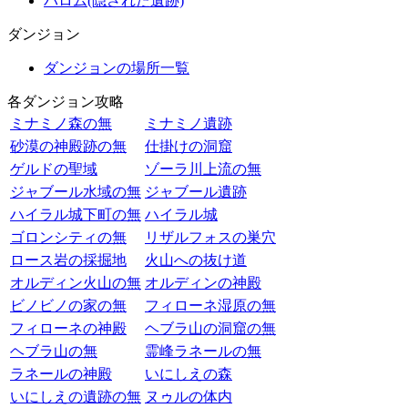
バロム(隠された遺跡)
ダンジョン
ダンジョンの場所一覧
各ダンジョン攻略
ミナミノ森の無
ミナミノ遺跡
砂漠の神殿跡の無
仕掛けの洞窟
ゲルドの聖域
ゾーラ川上流の無
ジャブール水域の無
ジャブール遺跡
ハイラル城下町の無
ハイラル城
ゴロンシティの無
リザルフォスの巣穴
ロース岩の採掘地
火山への抜け道
オルディン火山の無
オルディンの神殿
ビノビノの家の無
フィローネ湿原の無
フィローネの神殿
ヘブラ山の洞窟の無
ヘブラ山の無
霊峰ラネールの無
ラネールの神殿
いにしえの森
いにしえの遺跡の無
ヌゥルの体内