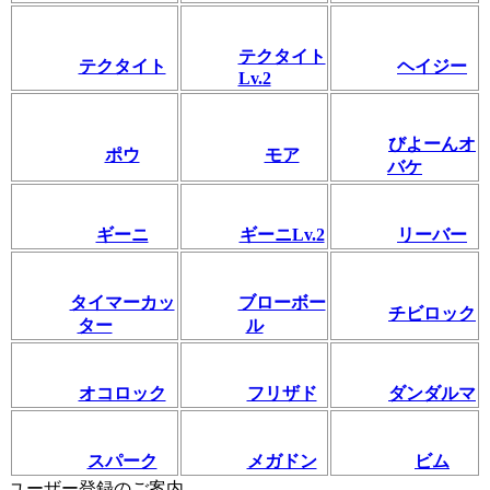
テクタイト
テクタイト
ヘイジー
Lv.2
びよーんオ
ポウ
モア
バケ
ギーニ
ギーニLv.2
リーバー
タイマーカッ
ブローボー
チビロック
ター
ル
オコロック
フリザド
ダンダルマ
スパーク
メガドン
ビム
ユーザー登録のご案内