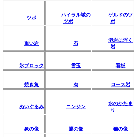
ハイラル城の
ゲルドのツ
ツボ
ツボ
ボ
溶岩に浮く
重い岩
石
岩
氷ブロック
雪玉
看板
焼き魚
肉
ロース岩
水のかたま
ぬいぐるみ
ニンジン
り
象の像
鷹の像
猫の像