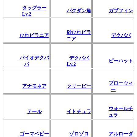
タッグラー
バクダン魚
ガブフィン
Lv.2
砂ひれピラ
ひれピラニア
デクババ
ニア
バイオデクバ
デクババ
ピーハット
バ
Lv.2
ブローウィ
アナモネア
クリーピー
ー
ウォールチ
テール
イトチュラ
ュラ
ゴーマベビー
ゾロゾロ
アルローダ