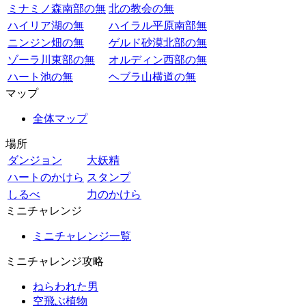
ミナミノ森南部の無
北の教会の無
ハイリア湖の無
ハイラル平原南部無
ニンジン畑の無
ゲルド砂漠北部の無
ゾーラ川東部の無
オルディン西部の無
ハート池の無
ヘブラ山横道の無
マップ
全体マップ
場所
ダンジョン
大妖精
ハートのかけら
スタンプ
しるべ
力のかけら
ミニチャレンジ
ミニチャレンジ一覧
ミニチャレンジ攻略
ねらわれた男
空飛ぶ植物