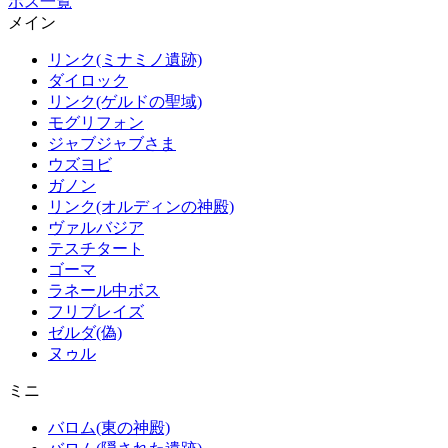
ボス一覧
メイン
リンク(ミナミノ遺跡)
ダイロック
リンク(ゲルドの聖域)
モグリフォン
ジャブジャブさま
ウズヨビ
ガノン
リンク(オルディンの神殿)
ヴァルバジア
テスチタート
ゴーマ
ラネール中ボス
フリブレイズ
ゼルダ(偽)
ヌゥル
ミニ
バロム(東の神殿)