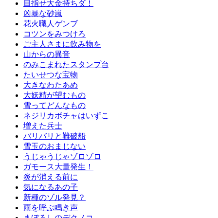
目指せ大金持ちダ！
凶暴な砂嵐
花火職人ゲンブ
コツンをみつけろ
ご主人さまに飲み物を
山からの異音
のみこまれたスタンプ台
たいせつな宝物
大きなわたあめ
大妖精が望むもの
雪ってどんなもの
ネジリカボチャはいずこ
増えた兵士
バリバリと難破船
雪玉のおまじない
うじゃうじゃゾロゾロ
ガモース大量発生！
炎が消える前に
気になるあの子
新種のゾル発見？
雨を呼ぶ鳴き声
まぼろしのデクノコ