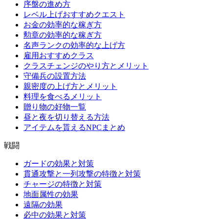
序盤の進め方
レベル上げおすすめクエスト
お金の効率的な稼ぎ方
勲章の効率的な稼ぎ方
名声ランクの効率的な上げ方
雇用おすすめクラス
クラスチェンジのやり方とメリット
守備兵の設置方法
親密度の上げ方とメリット
料理を食べるメリット
贈り物の好物一覧
昼と夜を切り替える方法
アイテムを貰えるNPCまとめ
戦闘
ガードの効果と対策
貫通攻撃と一列攻撃の特徴と対策
チャージの特徴と対策
地面属性の効果
遠隔の効果
必中の効果と対策