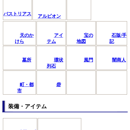
バストリアス
アルビオン
天のか
アイ
宝の
石版/手
けら
テム
地図
記
墓所
環状
風門
闇商人
列石
町・都
砦
市
装備・アイテム