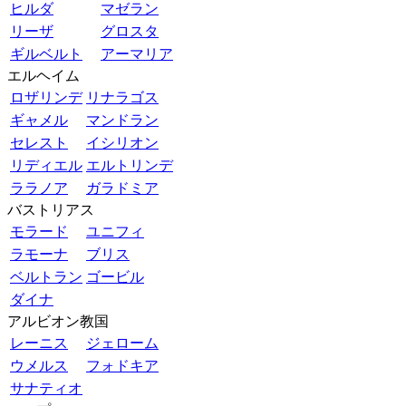
ヒルダ
マゼラン
リーザ
グロスタ
ギルベルト
アーマリア
エルヘイム
ロザリンデ
リナラゴス
ギャメル
マンドラン
セレスト
イシリオン
リディエル
エルトリンデ
ララノア
ガラドミア
バストリアス
モラード
ユニフィ
ラモーナ
ブリス
ベルトラン
ゴービル
ダイナ
アルビオン教国
レーニス
ジェローム
ウメルス
フォドキア
サナティオ