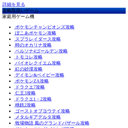
詳細を見る
攻略取扱いゲーム
家庭用ゲーム機
ポケモンチャンピオンズ攻略
ぽこあポケモン攻略
スプラレイダース攻略
時のオカリナ攻略
ペルソナ4ゴールデン攻略
トモコレ攻略
バイオレクイエム攻略
紅の砂漠攻略
デイモン&ベイビー攻略
ポケモンZA攻略
ドラクエ7攻略
仁王3攻略
ドラクエ1・2攻略
桃鉄2攻略
ゴーストオブヨウテイ攻略
メタルギアデルタ攻略
牧場物語 風のグランドバザール攻略