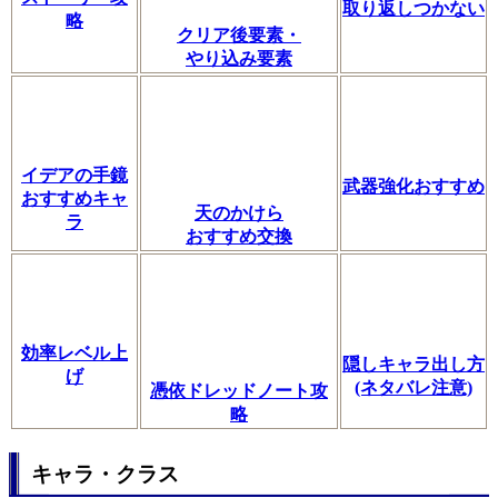
取り返しつかない
略
クリア後要素・
やり込み要素
イデアの手鏡
武器強化おすすめ
おすすめキャ
天のかけら
ラ
おすすめ交換
効率レベル上
隠しキャラ出し方
げ
(ネタバレ注意)
憑依ドレッドノート攻
略
キャラ・クラス