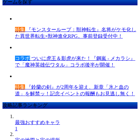
ゲームを探す
特集
『モンスターループ：獣神転生』名将がケモ化し
た異世界転生×獣神進化RPG。事前登録受付中！
コラボ
ついに虎王＆影虎が来た！『鋼嵐 - メカラシ』
で「魔神英雄伝ワタル」コラボ後半が開催！
特集
『鈴蘭の剣』が2周年を迎え、新章「氷と血の
道」を解禁ッ！記念イベントの報酬もお見逃し無く！
攻略記事ランキング
最強おすすめキャラ
1