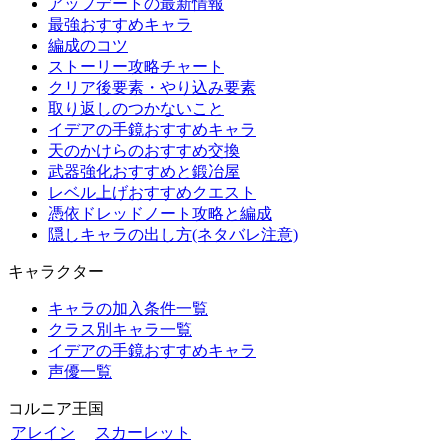
アップデートの最新情報
最強おすすめキャラ
編成のコツ
ストーリー攻略チャート
クリア後要素・やり込み要素
取り返しのつかないこと
イデアの手鏡おすすめキャラ
天のかけらのおすすめ交換
武器強化おすすめと鍛冶屋
レベル上げおすすめクエスト
憑依ドレッドノート攻略と編成
隠しキャラの出し方(ネタバレ注意)
キャラクター
キャラの加入条件一覧
クラス別キャラ一覧
イデアの手鏡おすすめキャラ
声優一覧
コルニア王国
アレイン
スカーレット