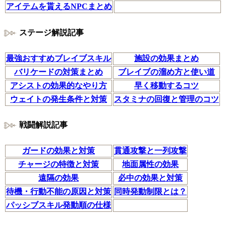
アイテムを貰えるNPCまとめ
ステージ解説記事
最強おすすめブレイブスキル
施設の効果まとめ
バリケードの対策まとめ
ブレイブの溜め方と使い道
アシストの効果的なやり方
早く移動するコツ
ウェイトの発生条件と対策
スタミナの回復と管理のコツ
戦闘解説記事
ガードの効果と対策
貫通攻撃と一列攻撃
チャージの特徴と対策
地面属性の効果
遠隔の効果
必中の効果と対策
待機・行動不能の原因と対策
同時発動制限とは？
パッシブスキル発動順の仕様