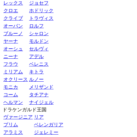
レックス
ジョセフ
クロエ
ホドリック
クライブ
トラヴィス
オーバン
ロルフ
ブルーノ
シャロン
ヤーナ
モルドン
オーシュ
セルヴィ
ニーナ
アデル
フラウ
ベレニス
ミリアム
キトラ
オクリース
ルノー
モニカ
メリザンド
コーム
タチアナ
ヘルマン
ナイジェル
ドラケンガルド王国
ヴァージニア
リア
プリム
ベレンガリア
アラミス
ジェレミー