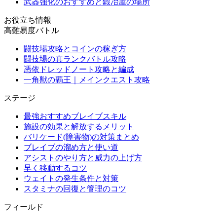
武器強化のおすすめと鍛冶屋の場所
お役立ち情報
高難易度バトル
闘技場攻略とコインの稼ぎ方
闘技場の真ランクバトル攻略
憑依ドレッドノート攻略と編成
一角獣の覇王｜メインクエスト攻略
ステージ
最強おすすめブレイブスキル
施設の効果と解放するメリット
バリケード(障害物)の対策まとめ
ブレイブの溜め方と使い道
アシストのやり方と威力の上げ方
早く移動するコツ
ウェイトの発生条件と対策
スタミナの回復と管理のコツ
フィールド