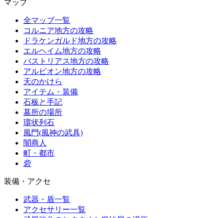
マップ
全マップ一覧
コルニア地方の攻略
ドラケンガルド地方の攻略
エルヘイム地方の攻略
バストリアス地方の攻略
アルビオン地方の攻略
天のかけら
アイテム・装備
石板と手記
墓所の場所
環状列石
風門(風神の武具)
闇商人
町・都市
砦
装備・アクセ
武器・盾一覧
アクセサリー一覧