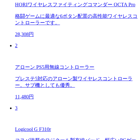
HORIワイヤレスファイティングコマンダー OCTA Pro
格闘ゲームに最適な6ボタン配置の高性能ワイヤレスコ
ントローラーです。
28,308円
2
アローン PS5用無線コントローラー
プレステ5対応のアローン製ワイヤレスコントローラ
ー。サブ機としても優秀。
11,480円
3
Logicool G F310r