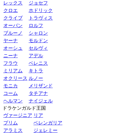
レックス
ジョセフ
クロエ
ホドリック
クライブ
トラヴィス
オーバン
ロルフ
ブルーノ
シャロン
ヤーナ
モルドン
オーシュ
セルヴィ
ニーナ
アデル
フラウ
ベレニス
ミリアム
キトラ
オクリース
ルノー
モニカ
メリザンド
コーム
タチアナ
ヘルマン
ナイジェル
ドラケンガルド王国
ヴァージニア
リア
プリム
ベレンガリア
アラミス
ジェレミー