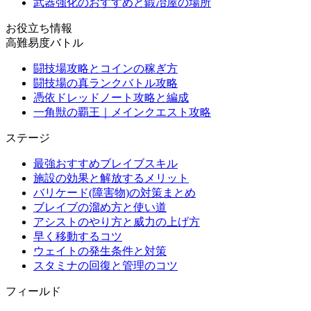
武器強化のおすすめと鍛冶屋の場所
お役立ち情報
高難易度バトル
闘技場攻略とコインの稼ぎ方
闘技場の真ランクバトル攻略
憑依ドレッドノート攻略と編成
一角獣の覇王｜メインクエスト攻略
ステージ
最強おすすめブレイブスキル
施設の効果と解放するメリット
バリケード(障害物)の対策まとめ
ブレイブの溜め方と使い道
アシストのやり方と威力の上げ方
早く移動するコツ
ウェイトの発生条件と対策
スタミナの回復と管理のコツ
フィールド