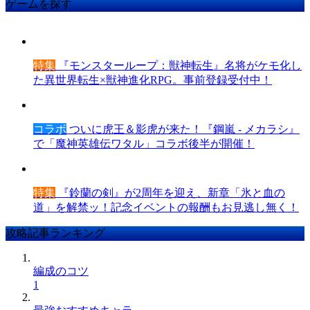
ゲームを探す
特集
『モンスターループ：獣神転生』名将がケモ化し
た異世界転生×獣神進化RPG。事前登録受付中！
コラボ
ついに虎王＆影虎が来た！『鋼嵐 - メカラシ』
で「魔神英雄伝ワタル」コラボ後半が開催！
特集
『鈴蘭の剣』が2周年を迎え、新章「氷と血の
道」を解禁ッ！記念イベントの報酬もお見逃し無く！
攻略記事ランキング
編成のコツ
1