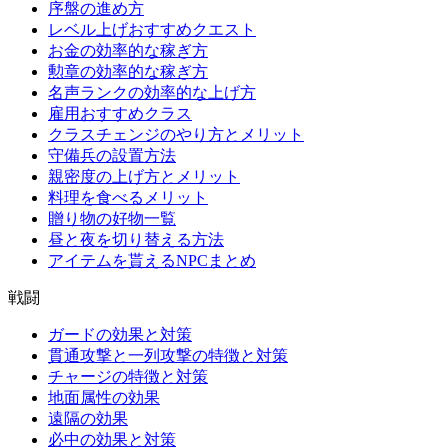
序盤の進め方
レベル上げおすすめクエスト
お金の効率的な稼ぎ方
勲章の効率的な稼ぎ方
名声ランクの効率的な上げ方
雇用おすすめクラス
クラスチェンジのやり方とメリット
守備兵の設置方法
親密度の上げ方とメリット
料理を食べるメリット
贈り物の好物一覧
昼と夜を切り替える方法
アイテムを貰えるNPCまとめ
戦闘
ガードの効果と対策
貫通攻撃と一列攻撃の特徴と対策
チャージの特徴と対策
地面属性の効果
遠隔の効果
必中の効果と対策