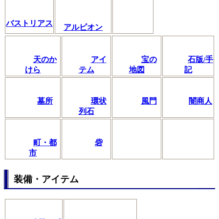
バストリアス
アルビオン
天のか
アイ
宝の
石版/手
けら
テム
地図
記
墓所
環状
風門
闇商人
列石
町・都
砦
市
装備・アイテム