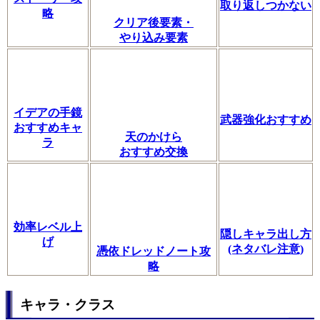
取り返しつかない
略
クリア後要素・
やり込み要素
イデアの手鏡
武器強化おすすめ
おすすめキャ
天のかけら
ラ
おすすめ交換
効率レベル上
隠しキャラ出し方
げ
(ネタバレ注意)
憑依ドレッドノート攻
略
キャラ・クラス