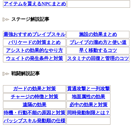
アイテムを貰えるNPCまとめ
ステージ解説記事
最強おすすめブレイブスキル
施設の効果まとめ
バリケードの対策まとめ
ブレイブの溜め方と使い道
アシストの効果的なやり方
早く移動するコツ
ウェイトの発生条件と対策
スタミナの回復と管理のコツ
戦闘解説記事
ガードの効果と対策
貫通攻撃と一列攻撃
チャージの特徴と対策
地面属性の効果
遠隔の効果
必中の効果と対策
待機・行動不能の原因と対策
同時発動制限とは？
パッシブスキル発動順の仕様