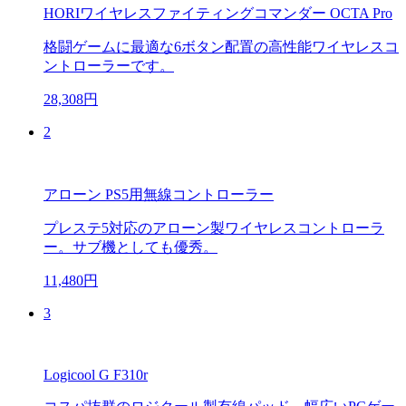
HORIワイヤレスファイティングコマンダー OCTA Pro
格闘ゲームに最適な6ボタン配置の高性能ワイヤレスコ
ントローラーです。
28,308円
2
アローン PS5用無線コントローラー
プレステ5対応のアローン製ワイヤレスコントローラ
ー。サブ機としても優秀。
11,480円
3
Logicool G F310r