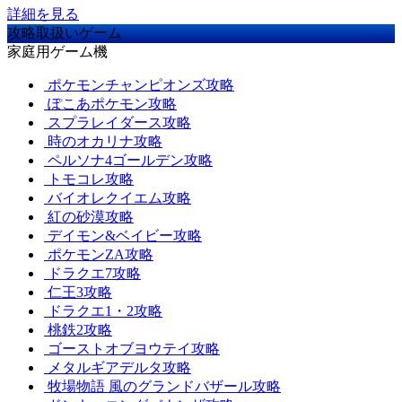
詳細を見る
攻略取扱いゲーム
家庭用ゲーム機
ポケモンチャンピオンズ攻略
ぽこあポケモン攻略
スプラレイダース攻略
時のオカリナ攻略
ペルソナ4ゴールデン攻略
トモコレ攻略
バイオレクイエム攻略
紅の砂漠攻略
デイモン&ベイビー攻略
ポケモンZA攻略
ドラクエ7攻略
仁王3攻略
ドラクエ1・2攻略
桃鉄2攻略
ゴーストオブヨウテイ攻略
メタルギアデルタ攻略
牧場物語 風のグランドバザール攻略