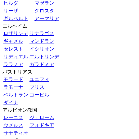
ヒルダ
マゼラン
リーザ
グロスタ
ギルベルト
アーマリア
エルヘイム
ロザリンデ
リナラゴス
ギャメル
マンドラン
セレスト
イシリオン
リディエル
エルトリンデ
ララノア
ガラドミア
バストリアス
モラード
ユニフィ
ラモーナ
ブリス
ベルトラン
ゴービル
ダイナ
アルビオン教国
レーニス
ジェローム
ウメルス
フォドキア
サナティオ