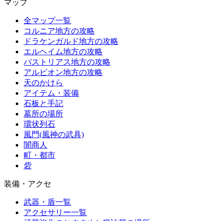
マップ
全マップ一覧
コルニア地方の攻略
ドラケンガルド地方の攻略
エルヘイム地方の攻略
バストリアス地方の攻略
アルビオン地方の攻略
天のかけら
アイテム・装備
石板と手記
墓所の場所
環状列石
風門(風神の武具)
闇商人
町・都市
砦
装備・アクセ
武器・盾一覧
アクセサリー一覧