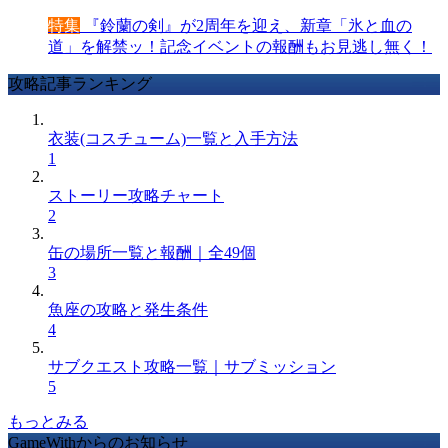
特集
『鈴蘭の剣』が2周年を迎え、新章「氷と血の
道」を解禁ッ！記念イベントの報酬もお見逃し無く！
攻略記事ランキング
衣装(コスチューム)一覧と入手方法
1
ストーリー攻略チャート
2
缶の場所一覧と報酬｜全49個
3
魚座の攻略と発生条件
4
サブクエスト攻略一覧｜サブミッション
5
もっとみる
GameWithからのお知らせ