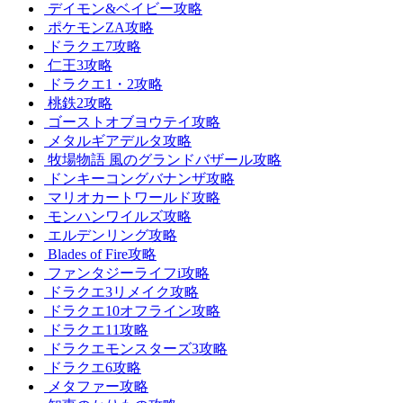
デイモン&ベイビー攻略
ポケモンZA攻略
ドラクエ7攻略
仁王3攻略
ドラクエ1・2攻略
桃鉄2攻略
ゴーストオブヨウテイ攻略
メタルギアデルタ攻略
牧場物語 風のグランドバザール攻略
ドンキーコングバナンザ攻略
マリオカートワールド攻略
モンハンワイルズ攻略
エルデンリング攻略
Blades of Fire攻略
ファンタジーライフi攻略
ドラクエ3リメイク攻略
ドラクエ10オフライン攻略
ドラクエ11攻略
ドラクエモンスターズ3攻略
ドラクエ6攻略
メタファー攻略