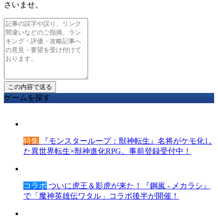
さいませ。
ゲームを探す
特集
『モンスターループ：獣神転生』名将がケモ化し
た異世界転生×獣神進化RPG。事前登録受付中！
コラボ
ついに虎王＆影虎が来た！『鋼嵐 - メカラシ』
で「魔神英雄伝ワタル」コラボ後半が開催！