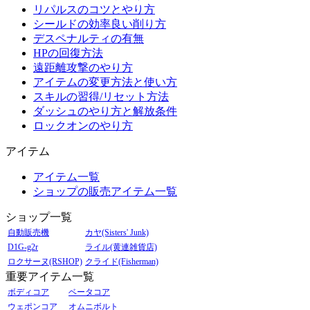
リパルスのコツとやり方
シールドの効率良い削り方
デスペナルティの有無
HPの回復方法
遠距離攻撃のやり方
アイテムの変更方法と使い方
スキルの習得/リセット方法
ダッシュのやり方と解放条件
ロックオンのやり方
アイテム
アイテム一覧
ショップの販売アイテム一覧
ショップ一覧
自動販売機
カヤ(Sisters' Junk)
D1G-g2r
ライル(黄連雑貨店)
ロクサーヌ(RSHOP)
クライド(Fisherman)
重要アイテム一覧
ボディコア
ベータコア
ウェポンコア
オムニボルト