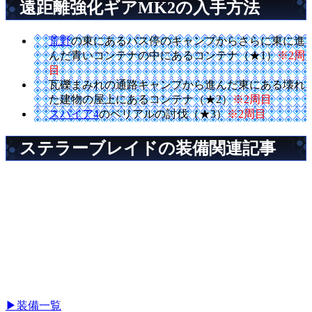
遠距離強化ギアMK2の入手方法
荒野
の東にあるバス停のキャンプからさらに東に進
んだ青いコンテナの中にあるコンテナ（★1）
※2周
目
瓦礫まみれの通路キャンプから進んだ東にある壊れ
た建物の屋上にあるコンテナ（★2）
※2周目
スパイア4
のベリアルの討伐（★3）
※2周目
ステラーブレイドの装備関連記事
▶装備一覧