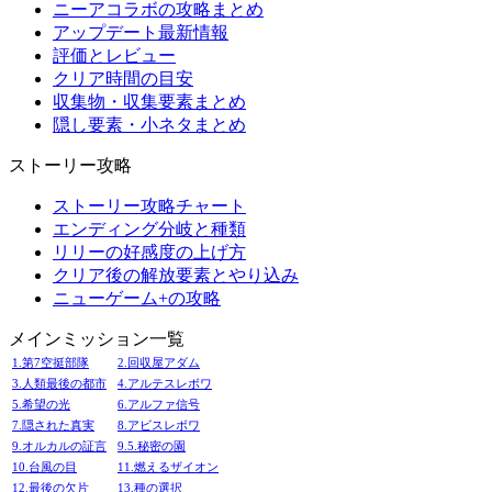
ニーアコラボの攻略まとめ
アップデート最新情報
評価とレビュー
クリア時間の目安
収集物・収集要素まとめ
隠し要素・小ネタまとめ
ストーリー攻略
ストーリー攻略チャート
エンディング分岐と種類
リリーの好感度の上げ方
クリア後の解放要素とやり込み
ニューゲーム+の攻略
メインミッション一覧
1.第7空挺部隊
2.回収屋アダム
3.人類最後の都市
4.アルテスレボワ
5.希望の光
6.アルファ信号
7.隠された真実
8.アビスレボワ
9.オルカルの証言
9.5.秘密の園
10.台風の目
11.燃えるザイオン
12.最後の欠片
13.種の選択