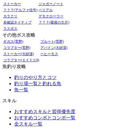
ストーカー
ジャガーノート
？？？(アルファ信号)
ベリアル
カラクリ
デモクローラー
未確認ネイティブ
？？？(最後の欠片)
ラスボス
その他ボス攻略
ギガス(荒野)
ブルート(荒野)
コラプター(荒野)
アバドン(大砂漠)
ストーカー(大砂漠)
ベヒーモス
コラプター(エイドス9)
魚釣り攻略
釣りのやり方とコツ
釣り場一覧と釣れる魚
魚一覧
スキル
おすすめスキルと習得優先度
おすすめコンボとコンボ一覧
全スキル一覧