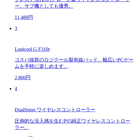
ー。サブ機としても優秀。
11,480円
3
Logicool G F310r
コスパ抜群のロジクール製有線パッド。幅広いPCゲー
ムを手軽に楽しめます。
2,860円
4
DualSense ワイヤレスコントローラー
圧倒的な没入感を生むPS5純正ワイヤレスコントロー
ラー。