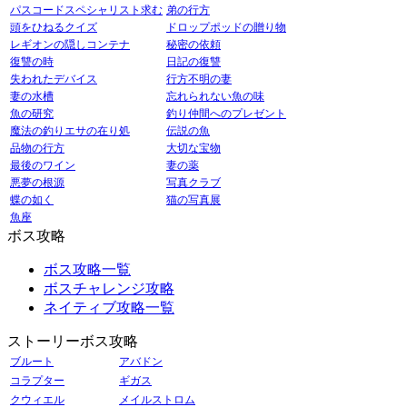
パスコードスペシャリスト求む
弟の行方
頭をひねるクイズ
ドロップポッドの贈り物
レギオンの隠しコンテナ
秘密の依頼
復讐の時
日記の復讐
失われたデバイス
行方不明の妻
妻の水槽
忘れられない魚の味
魚の研究
釣り仲間へのプレゼント
魔法の釣りエサの在り処
伝説の魚
品物の行方
大切な宝物
最後のワイン
妻の薬
悪夢の根源
写真クラブ
蝶の如く
猫の写真展
魚座
ボス攻略
ボス攻略一覧
ボスチャレンジ攻略
ネイティブ攻略一覧
ストーリーボス攻略
ブルート
アバドン
コラプター
ギガス
クウィエル
メイルストロム