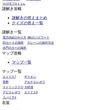
14.EVEプロトコル
謎解き攻略
謎解きの答えまとめ
クイズの答え一覧
謎解き一覧
電力供給のやり方
4桁のパスワード
IDカードの場所
クレーンの操作方法
水門のキーの場所
マップ攻略
マップ一覧
マップ一覧
エイドス7
ザイオン
荒野
アルテスレボワ
マトリックス11
大砂漠
アビスレボワ
エイドス9
スパイア4
衣装