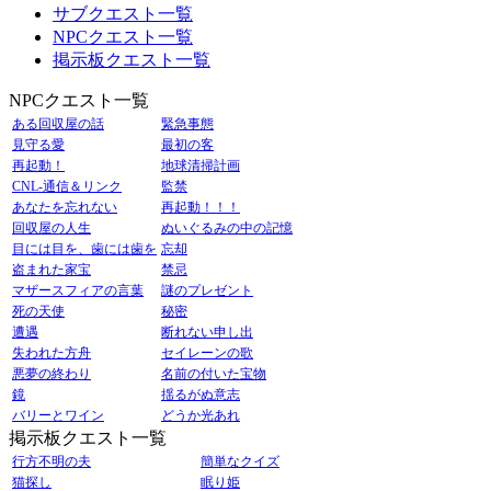
サブクエスト一覧
NPCクエスト一覧
掲示板クエスト一覧
NPCクエスト一覧
ある回収屋の話
緊急事態
見守る愛
最初の客
再起動！
地球清掃計画
CNL-通信＆リンク
監禁
あなたを忘れない
再起動！！！
回収屋の人生
ぬいぐるみの中の記憶
目には目を、歯には歯を
忘却
盗まれた家宝
禁忌
マザースフィアの言葉
謎のプレゼント
死の天使
秘密
遭遇
断れない申し出
失われた方舟
セイレーンの歌
悪夢の終わり
名前の付いた宝物
鏡
揺るがぬ意志
バリーとワイン
どうか光あれ
掲示板クエスト一覧
行方不明の夫
簡単なクイズ
猫探し
眠り姫