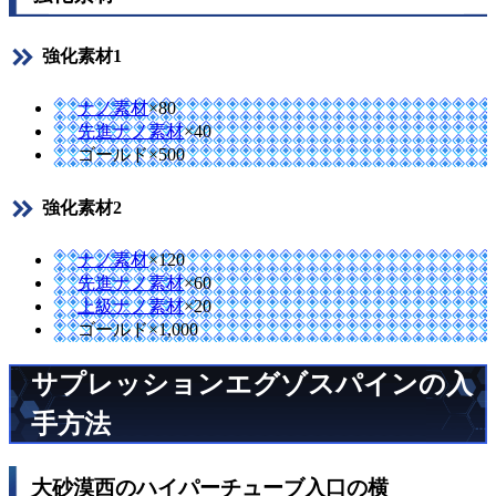
強化素材1
ナノ素材
×80
先進ナノ素材
×40
ゴールド×500
強化素材2
ナノ素材
×120
先進ナノ素材
×60
上級ナノ素材
×20
ゴールド×1,000
サプレッションエグゾスパインの入
手方法
大砂漠西のハイパーチューブ入口の横