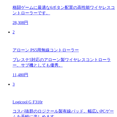
格闘ゲームに最適な6ボタン配置の高性能ワイヤレスコ
ントローラーです。
28,308円
2
アローン PS5用無線コントローラー
プレステ5対応のアローン製ワイヤレスコントローラ
ー。サブ機としても優秀。
11,480円
3
Logicool G F310r
コスパ抜群のロジクール製有線パッド。幅広いPCゲー
ムを手軽に楽しめます。