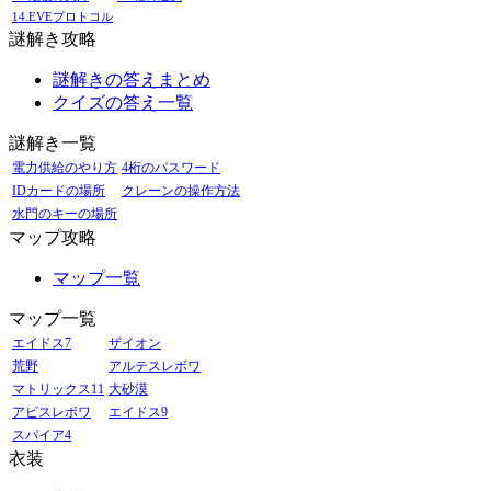
14.EVEプロトコル
謎解き攻略
謎解きの答えまとめ
クイズの答え一覧
謎解き一覧
電力供給のやり方
4桁のパスワード
IDカードの場所
クレーンの操作方法
水門のキーの場所
マップ攻略
マップ一覧
マップ一覧
エイドス7
ザイオン
荒野
アルテスレボワ
マトリックス11
大砂漠
アビスレボワ
エイドス9
スパイア4
衣装