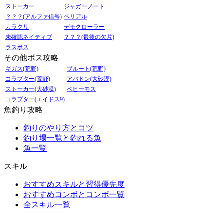
ストーカー
ジャガーノート
？？？(アルファ信号)
ベリアル
カラクリ
デモクローラー
未確認ネイティブ
？？？(最後の欠片)
ラスボス
その他ボス攻略
ギガス(荒野)
ブルート(荒野)
コラプター(荒野)
アバドン(大砂漠)
ストーカー(大砂漠)
ベヒーモス
コラプター(エイドス9)
魚釣り攻略
釣りのやり方とコツ
釣り場一覧と釣れる魚
魚一覧
スキル
おすすめスキルと習得優先度
おすすめコンボとコンボ一覧
全スキル一覧