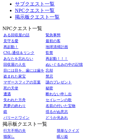
サブクエスト一覧
NPCクエスト一覧
掲示板クエスト一覧
NPCクエスト一覧
ある回収屋の話
緊急事態
見守る愛
最初の客
再起動！
地球清掃計画
CNL-通信＆リンク
監禁
あなたを忘れない
再起動！！！
回収屋の人生
ぬいぐるみの中の記憶
目には目を、歯には歯を
忘却
盗まれた家宝
禁忌
マザースフィアの言葉
謎のプレゼント
死の天使
秘密
遭遇
断れない申し出
失われた方舟
セイレーンの歌
悪夢の終わり
名前の付いた宝物
鏡
揺るがぬ意志
バリーとワイン
どうか光あれ
掲示板クエスト一覧
行方不明の夫
簡単なクイズ
猫探し
眠り姫