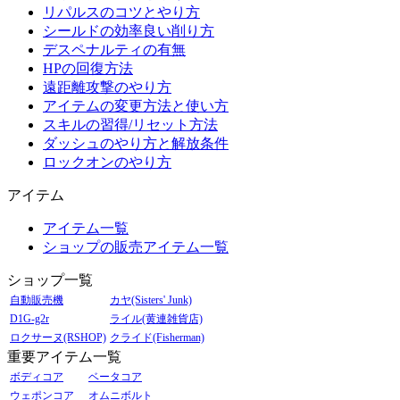
リパルスのコツとやり方
シールドの効率良い削り方
デスペナルティの有無
HPの回復方法
遠距離攻撃のやり方
アイテムの変更方法と使い方
スキルの習得/リセット方法
ダッシュのやり方と解放条件
ロックオンのやり方
アイテム
アイテム一覧
ショップの販売アイテム一覧
ショップ一覧
自動販売機
カヤ(Sisters' Junk)
D1G-g2r
ライル(黄連雑貨店)
ロクサーヌ(RSHOP)
クライド(Fisherman)
重要アイテム一覧
ボディコア
ベータコア
ウェポンコア
オムニボルト