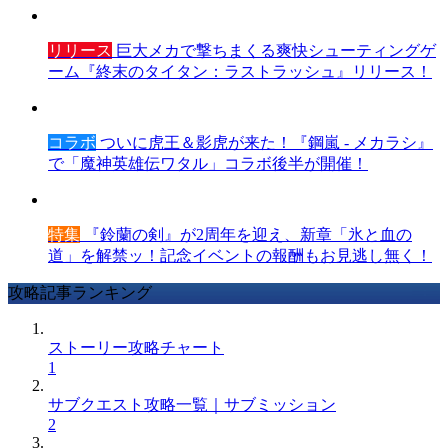
リリース
巨大メカで撃ちまくる爽快シューティングゲ
ーム『終末のタイタン：ラストラッシュ』リリース！
コラボ
ついに虎王＆影虎が来た！『鋼嵐 - メカラシ』
で「魔神英雄伝ワタル」コラボ後半が開催！
特集
『鈴蘭の剣』が2周年を迎え、新章「氷と血の
道」を解禁ッ！記念イベントの報酬もお見逃し無く！
攻略記事ランキング
ストーリー攻略チャート
1
サブクエスト攻略一覧｜サブミッション
2