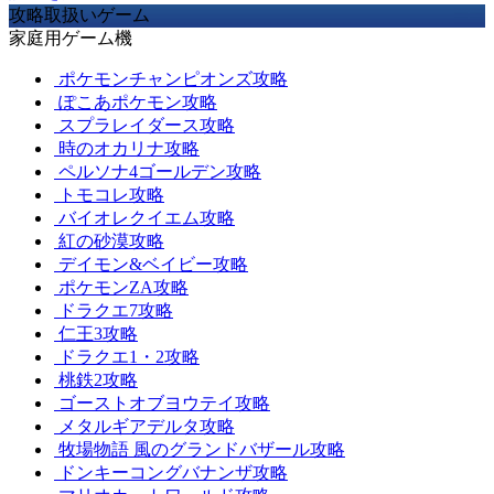
攻略取扱いゲーム
家庭用ゲーム機
ポケモンチャンピオンズ攻略
ぽこあポケモン攻略
スプラレイダース攻略
時のオカリナ攻略
ペルソナ4ゴールデン攻略
トモコレ攻略
バイオレクイエム攻略
紅の砂漠攻略
デイモン&ベイビー攻略
ポケモンZA攻略
ドラクエ7攻略
仁王3攻略
ドラクエ1・2攻略
桃鉄2攻略
ゴーストオブヨウテイ攻略
メタルギアデルタ攻略
牧場物語 風のグランドバザール攻略
ドンキーコングバナンザ攻略