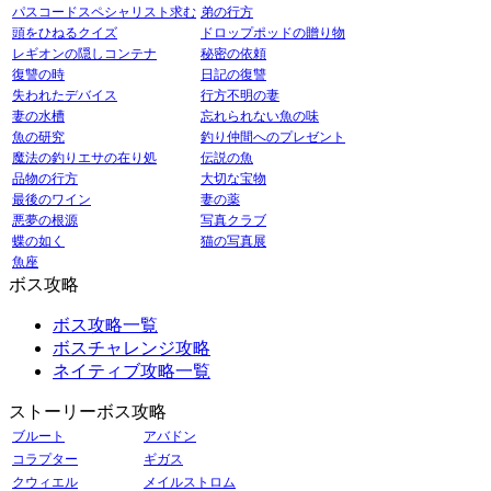
パスコードスペシャリスト求む
弟の行方
頭をひねるクイズ
ドロップポッドの贈り物
レギオンの隠しコンテナ
秘密の依頼
復讐の時
日記の復讐
失われたデバイス
行方不明の妻
妻の水槽
忘れられない魚の味
魚の研究
釣り仲間へのプレゼント
魔法の釣りエサの在り処
伝説の魚
品物の行方
大切な宝物
最後のワイン
妻の薬
悪夢の根源
写真クラブ
蝶の如く
猫の写真展
魚座
ボス攻略
ボス攻略一覧
ボスチャレンジ攻略
ネイティブ攻略一覧
ストーリーボス攻略
ブルート
アバドン
コラプター
ギガス
クウィエル
メイルストロム