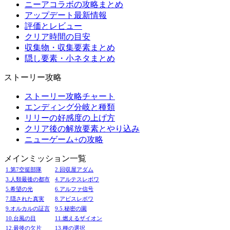
ニーアコラボの攻略まとめ
アップデート最新情報
評価とレビュー
クリア時間の目安
収集物・収集要素まとめ
隠し要素・小ネタまとめ
ストーリー攻略
ストーリー攻略チャート
エンディング分岐と種類
リリーの好感度の上げ方
クリア後の解放要素とやり込み
ニューゲーム+の攻略
メインミッション一覧
1.第7空挺部隊
2.回収屋アダム
3.人類最後の都市
4.アルテスレボワ
5.希望の光
6.アルファ信号
7.隠された真実
8.アビスレボワ
9.オルカルの証言
9.5.秘密の園
10.台風の目
11.燃えるザイオン
12.最後の欠片
13.種の選択