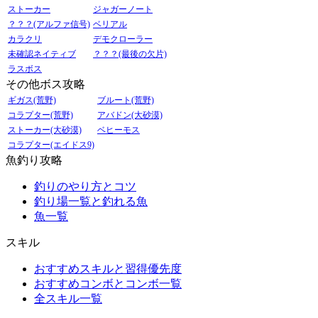
ストーカー
ジャガーノート
？？？(アルファ信号)
ベリアル
カラクリ
デモクローラー
未確認ネイティブ
？？？(最後の欠片)
ラスボス
その他ボス攻略
ギガス(荒野)
ブルート(荒野)
コラプター(荒野)
アバドン(大砂漠)
ストーカー(大砂漠)
ベヒーモス
コラプター(エイドス9)
魚釣り攻略
釣りのやり方とコツ
釣り場一覧と釣れる魚
魚一覧
スキル
おすすめスキルと習得優先度
おすすめコンボとコンボ一覧
全スキル一覧