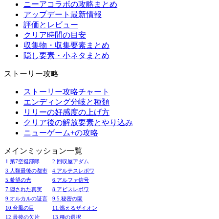
ニーアコラボの攻略まとめ
アップデート最新情報
評価とレビュー
クリア時間の目安
収集物・収集要素まとめ
隠し要素・小ネタまとめ
ストーリー攻略
ストーリー攻略チャート
エンディング分岐と種類
リリーの好感度の上げ方
クリア後の解放要素とやり込み
ニューゲーム+の攻略
メインミッション一覧
1.第7空挺部隊
2.回収屋アダム
3.人類最後の都市
4.アルテスレボワ
5.希望の光
6.アルファ信号
7.隠された真実
8.アビスレボワ
9.オルカルの証言
9.5.秘密の園
10.台風の目
11.燃えるザイオン
12.最後の欠片
13.種の選択