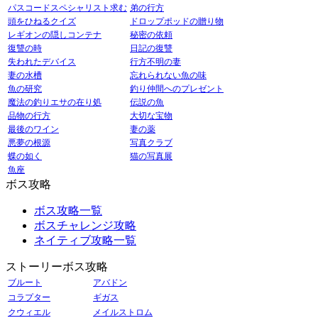
パスコードスペシャリスト求む
弟の行方
頭をひねるクイズ
ドロップポッドの贈り物
レギオンの隠しコンテナ
秘密の依頼
復讐の時
日記の復讐
失われたデバイス
行方不明の妻
妻の水槽
忘れられない魚の味
魚の研究
釣り仲間へのプレゼント
魔法の釣りエサの在り処
伝説の魚
品物の行方
大切な宝物
最後のワイン
妻の薬
悪夢の根源
写真クラブ
蝶の如く
猫の写真展
魚座
ボス攻略
ボス攻略一覧
ボスチャレンジ攻略
ネイティブ攻略一覧
ストーリーボス攻略
ブルート
アバドン
コラプター
ギガス
クウィエル
メイルストロム