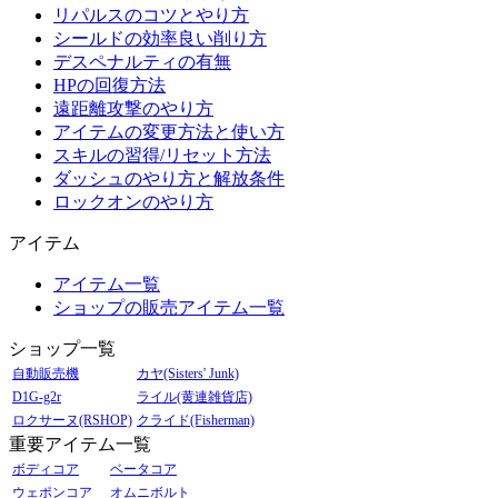
リパルスのコツとやり方
シールドの効率良い削り方
デスペナルティの有無
HPの回復方法
遠距離攻撃のやり方
アイテムの変更方法と使い方
スキルの習得/リセット方法
ダッシュのやり方と解放条件
ロックオンのやり方
アイテム
アイテム一覧
ショップの販売アイテム一覧
ショップ一覧
自動販売機
カヤ(Sisters' Junk)
D1G-g2r
ライル(黄連雑貨店)
ロクサーヌ(RSHOP)
クライド(Fisherman)
重要アイテム一覧
ボディコア
ベータコア
ウェポンコア
オムニボルト