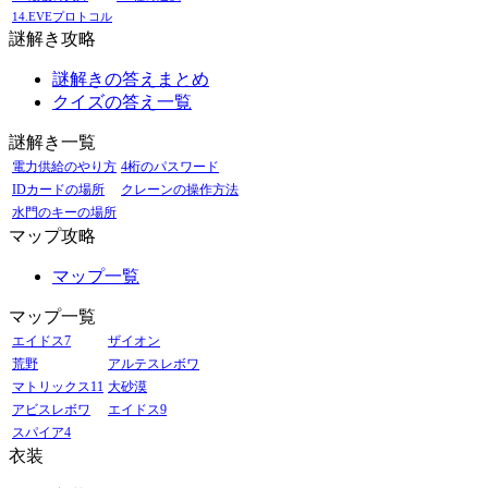
14.EVEプロトコル
謎解き攻略
謎解きの答えまとめ
クイズの答え一覧
謎解き一覧
電力供給のやり方
4桁のパスワード
IDカードの場所
クレーンの操作方法
水門のキーの場所
マップ攻略
マップ一覧
マップ一覧
エイドス7
ザイオン
荒野
アルテスレボワ
マトリックス11
大砂漠
アビスレボワ
エイドス9
スパイア4
衣装