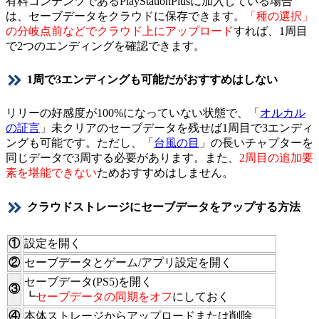
有料コンテンツであるPlayStationPlusに加入している場合
は、セーブデータをクラウドに保存できます。
「種の選択」
の分岐点前などでクラウド上にアップロード
すれば、1周目
で2つのエンディングを確認できます。
1周で3エンディングも可能だがおすすめはしない
リリーの好感度が100%になっていない状態で、「
オルカル
の証言
」未クリアのセーブデータを残せば1周目で3エンディ
ングも可能です。ただし、「
台風の目
」の長いチャプターを
同じデータで3周する必要があります。また、
2周目の追加要
素を堪能できない
ためおすすめはしません。
クラウドストレージにセーブデータをアップする方法
①
設定を開く
②
セーブデータとゲーム/アプリ設定を開く
セーブデータ(PS5)を開く
③
┗
セーブデータの同期をオフ
にしておく
④
本体ストレージからアップロードまたは削除