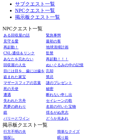
サブクエスト一覧
NPCクエスト一覧
掲示板クエスト一覧
NPCクエスト一覧
ある回収屋の話
緊急事態
見守る愛
最初の客
再起動！
地球清掃計画
CNL-通信＆リンク
監禁
あなたを忘れない
再起動！！！
回収屋の人生
ぬいぐるみの中の記憶
目には目を、歯には歯を
忘却
盗まれた家宝
禁忌
マザースフィアの言葉
謎のプレゼント
死の天使
秘密
遭遇
断れない申し出
失われた方舟
セイレーンの歌
悪夢の終わり
名前の付いた宝物
鏡
揺るがぬ意志
バリーとワイン
どうか光あれ
掲示板クエスト一覧
行方不明の夫
簡単なクイズ
猫探し
眠り姫