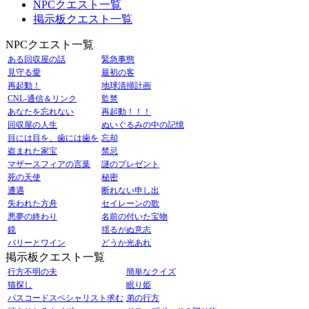
NPCクエスト一覧
掲示板クエスト一覧
NPCクエスト一覧
ある回収屋の話
緊急事態
見守る愛
最初の客
再起動！
地球清掃計画
CNL-通信＆リンク
監禁
あなたを忘れない
再起動！！！
回収屋の人生
ぬいぐるみの中の記憶
目には目を、歯には歯を
忘却
盗まれた家宝
禁忌
マザースフィアの言葉
謎のプレゼント
死の天使
秘密
遭遇
断れない申し出
失われた方舟
セイレーンの歌
悪夢の終わり
名前の付いた宝物
鏡
揺るがぬ意志
バリーとワイン
どうか光あれ
掲示板クエスト一覧
行方不明の夫
簡単なクイズ
猫探し
眠り姫
パスコードスペシャリスト求む
弟の行方