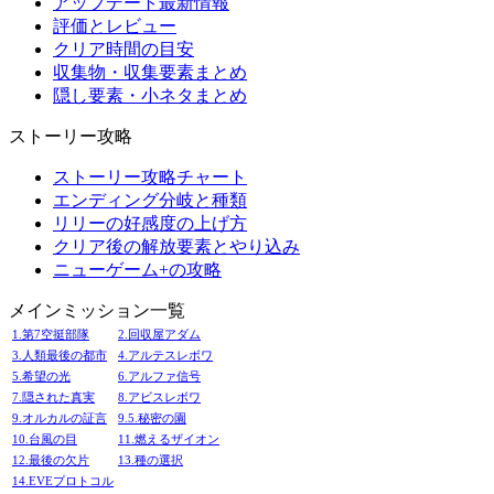
アップデート最新情報
評価とレビュー
クリア時間の目安
収集物・収集要素まとめ
隠し要素・小ネタまとめ
ストーリー攻略
ストーリー攻略チャート
エンディング分岐と種類
リリーの好感度の上げ方
クリア後の解放要素とやり込み
ニューゲーム+の攻略
メインミッション一覧
1.第7空挺部隊
2.回収屋アダム
3.人類最後の都市
4.アルテスレボワ
5.希望の光
6.アルファ信号
7.隠された真実
8.アビスレボワ
9.オルカルの証言
9.5.秘密の園
10.台風の目
11.燃えるザイオン
12.最後の欠片
13.種の選択
14.EVEプロトコル