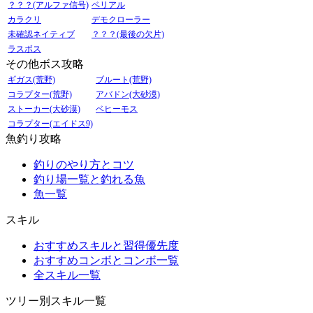
？？？(アルファ信号)
ベリアル
カラクリ
デモクローラー
未確認ネイティブ
？？？(最後の欠片)
ラスボス
その他ボス攻略
ギガス(荒野)
ブルート(荒野)
コラプター(荒野)
アバドン(大砂漠)
ストーカー(大砂漠)
ベヒーモス
コラプター(エイドス9)
魚釣り攻略
釣りのやり方とコツ
釣り場一覧と釣れる魚
魚一覧
スキル
おすすめスキルと習得優先度
おすすめコンボとコンボ一覧
全スキル一覧
ツリー別スキル一覧