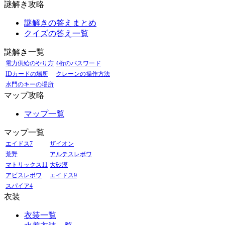
謎解き攻略
謎解きの答えまとめ
クイズの答え一覧
謎解き一覧
電力供給のやり方
4桁のパスワード
IDカードの場所
クレーンの操作方法
水門のキーの場所
マップ攻略
マップ一覧
マップ一覧
エイドス7
ザイオン
荒野
アルテスレボワ
マトリックス11
大砂漠
アビスレボワ
エイドス9
スパイア4
衣装
衣装一覧