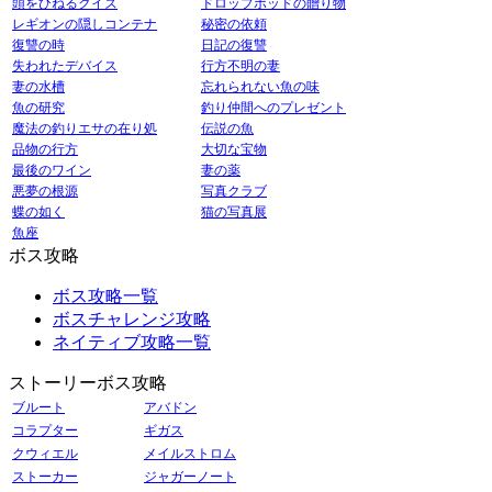
頭をひねるクイズ
ドロップポッドの贈り物
レギオンの隠しコンテナ
秘密の依頼
復讐の時
日記の復讐
失われたデバイス
行方不明の妻
妻の水槽
忘れられない魚の味
魚の研究
釣り仲間へのプレゼント
魔法の釣りエサの在り処
伝説の魚
品物の行方
大切な宝物
最後のワイン
妻の薬
悪夢の根源
写真クラブ
蝶の如く
猫の写真展
魚座
ボス攻略
ボス攻略一覧
ボスチャレンジ攻略
ネイティブ攻略一覧
ストーリーボス攻略
ブルート
アバドン
コラプター
ギガス
クウィエル
メイルストロム
ストーカー
ジャガーノート