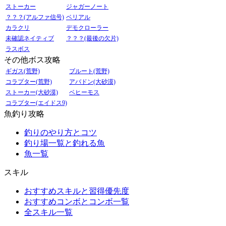
ストーカー
ジャガーノート
？？？(アルファ信号)
ベリアル
カラクリ
デモクローラー
未確認ネイティブ
？？？(最後の欠片)
ラスボス
その他ボス攻略
ギガス(荒野)
ブルート(荒野)
コラプター(荒野)
アバドン(大砂漠)
ストーカー(大砂漠)
ベヒーモス
コラプター(エイドス9)
魚釣り攻略
釣りのやり方とコツ
釣り場一覧と釣れる魚
魚一覧
スキル
おすすめスキルと習得優先度
おすすめコンボとコンボ一覧
全スキル一覧