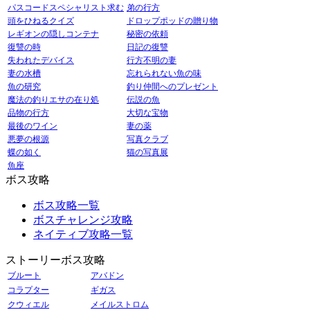
パスコードスペシャリスト求む
弟の行方
頭をひねるクイズ
ドロップポッドの贈り物
レギオンの隠しコンテナ
秘密の依頼
復讐の時
日記の復讐
失われたデバイス
行方不明の妻
妻の水槽
忘れられない魚の味
魚の研究
釣り仲間へのプレゼント
魔法の釣りエサの在り処
伝説の魚
品物の行方
大切な宝物
最後のワイン
妻の薬
悪夢の根源
写真クラブ
蝶の如く
猫の写真展
魚座
ボス攻略
ボス攻略一覧
ボスチャレンジ攻略
ネイティブ攻略一覧
ストーリーボス攻略
ブルート
アバドン
コラプター
ギガス
クウィエル
メイルストロム