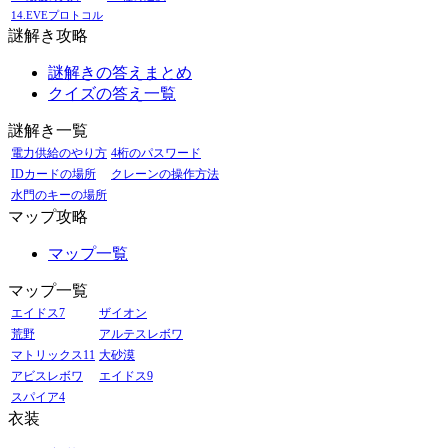
14.EVEプロトコル
謎解き攻略
謎解きの答えまとめ
クイズの答え一覧
謎解き一覧
電力供給のやり方
4桁のパスワード
IDカードの場所
クレーンの操作方法
水門のキーの場所
マップ攻略
マップ一覧
マップ一覧
エイドス7
ザイオン
荒野
アルテスレボワ
マトリックス11
大砂漠
アビスレボワ
エイドス9
スパイア4
衣装