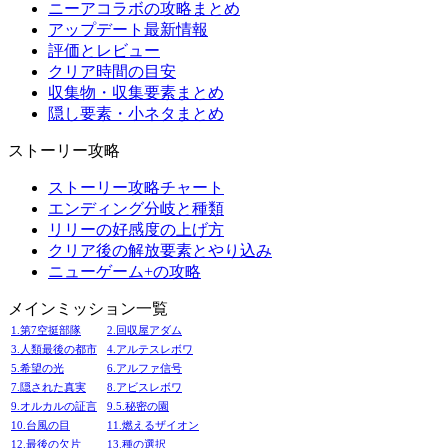
ニーアコラボの攻略まとめ
アップデート最新情報
評価とレビュー
クリア時間の目安
収集物・収集要素まとめ
隠し要素・小ネタまとめ
ストーリー攻略
ストーリー攻略チャート
エンディング分岐と種類
リリーの好感度の上げ方
クリア後の解放要素とやり込み
ニューゲーム+の攻略
メインミッション一覧
1.第7空挺部隊
2.回収屋アダム
3.人類最後の都市
4.アルテスレボワ
5.希望の光
6.アルファ信号
7.隠された真実
8.アビスレボワ
9.オルカルの証言
9.5.秘密の園
10.台風の目
11.燃えるザイオン
12.最後の欠片
13.種の選択