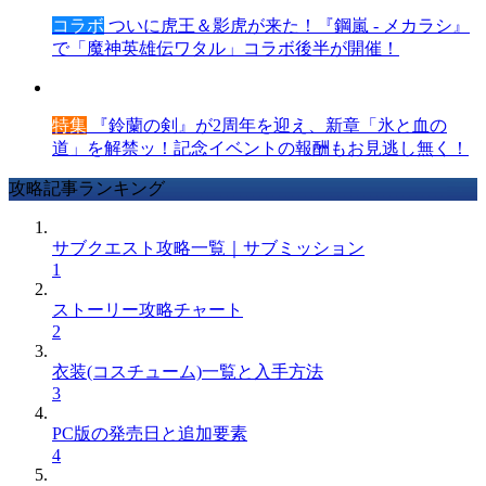
コラボ
ついに虎王＆影虎が来た！『鋼嵐 - メカラシ』
で「魔神英雄伝ワタル」コラボ後半が開催！
特集
『鈴蘭の剣』が2周年を迎え、新章「氷と血の
道」を解禁ッ！記念イベントの報酬もお見逃し無く！
攻略記事ランキング
サブクエスト攻略一覧｜サブミッション
1
ストーリー攻略チャート
2
衣装(コスチューム)一覧と入手方法
3
PC版の発売日と追加要素
4