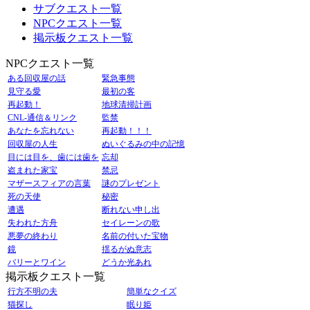
サブクエスト一覧
NPCクエスト一覧
掲示板クエスト一覧
NPCクエスト一覧
ある回収屋の話
緊急事態
見守る愛
最初の客
再起動！
地球清掃計画
CNL-通信＆リンク
監禁
あなたを忘れない
再起動！！！
回収屋の人生
ぬいぐるみの中の記憶
目には目を、歯には歯を
忘却
盗まれた家宝
禁忌
マザースフィアの言葉
謎のプレゼント
死の天使
秘密
遭遇
断れない申し出
失われた方舟
セイレーンの歌
悪夢の終わり
名前の付いた宝物
鏡
揺るがぬ意志
バリーとワイン
どうか光あれ
掲示板クエスト一覧
行方不明の夫
簡単なクイズ
猫探し
眠り姫