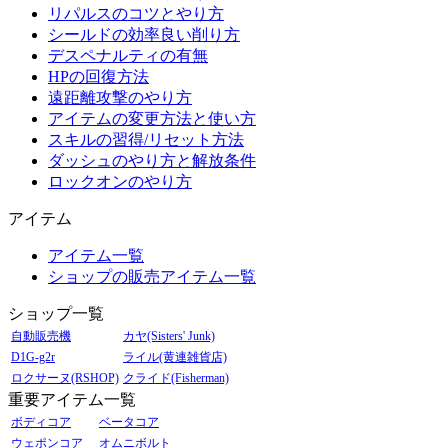
リパルスのコツとやり方
シールドの効率良い削り方
デスペナルティの有無
HPの回復方法
遠距離攻撃のやり方
アイテムの変更方法と使い方
スキルの習得/リセット方法
ダッシュのやり方と解放条件
ロックオンのやり方
アイテム
アイテム一覧
ショップの販売アイテム一覧
ショップ一覧
自動販売機
カヤ(Sisters' Junk)
D1G-g2r
ライル(黄連雑貨店)
ロクサーヌ(RSHOP)
クライド(Fisherman)
重要アイテム一覧
ボディコア
ベータコア
ウェポンコア
オムニボルト