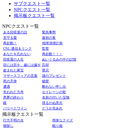
サブクエスト一覧
NPCクエスト一覧
掲示板クエスト一覧
NPCクエスト一覧
ある回収屋の話
緊急事態
見守る愛
最初の客
再起動！
地球清掃計画
CNL-通信＆リンク
監禁
あなたを忘れない
再起動！！！
回収屋の人生
ぬいぐるみの中の記憶
目には目を、歯には歯を
忘却
盗まれた家宝
禁忌
マザースフィアの言葉
謎のプレゼント
死の天使
秘密
遭遇
断れない申し出
失われた方舟
セイレーンの歌
悪夢の終わり
名前の付いた宝物
鏡
揺るがぬ意志
バリーとワイン
どうか光あれ
掲示板クエスト一覧
行方不明の夫
簡単なクイズ
猫探し
眠り姫