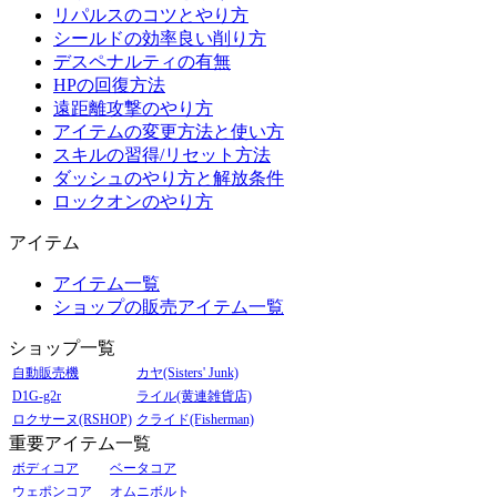
リパルスのコツとやり方
シールドの効率良い削り方
デスペナルティの有無
HPの回復方法
遠距離攻撃のやり方
アイテムの変更方法と使い方
スキルの習得/リセット方法
ダッシュのやり方と解放条件
ロックオンのやり方
アイテム
アイテム一覧
ショップの販売アイテム一覧
ショップ一覧
自動販売機
カヤ(Sisters' Junk)
D1G-g2r
ライル(黄連雑貨店)
ロクサーヌ(RSHOP)
クライド(Fisherman)
重要アイテム一覧
ボディコア
ベータコア
ウェポンコア
オムニボルト