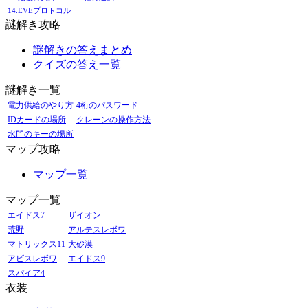
14.EVEプロトコル
謎解き攻略
謎解きの答えまとめ
クイズの答え一覧
謎解き一覧
電力供給のやり方
4桁のパスワード
IDカードの場所
クレーンの操作方法
水門のキーの場所
マップ攻略
マップ一覧
マップ一覧
エイドス7
ザイオン
荒野
アルテスレボワ
マトリックス11
大砂漠
アビスレボワ
エイドス9
スパイア4
衣装