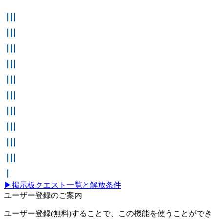
行方不明の夫
簡単なクイズ
猫探し
眠り姫
パスコードスペシャリスト求む
ラーカー狩り
弟の行方
頭をひねるクイズ
ドロップポッドの贈り物
レギオンの隠しコンテナ
秘密の依頼
復讐の時
貴重な貨物
日記の復讐
失われたデバイス
行方不明の妻
妻の水槽
忘れられない魚の味
魚の研究
釣り仲間へのプレゼント
魔法の釣りエサの在り処
伝説の魚
品物の行方
大切な宝物
最後のワイン
妻の薬
悪夢の根源
写真クラブ
蝶の如く
猫の写真展
魚座
▶掲示板クエスト一覧と解放条件
ユーザー登録のご案内
ユーザー登録(無料)することで、この機能を使うことができ