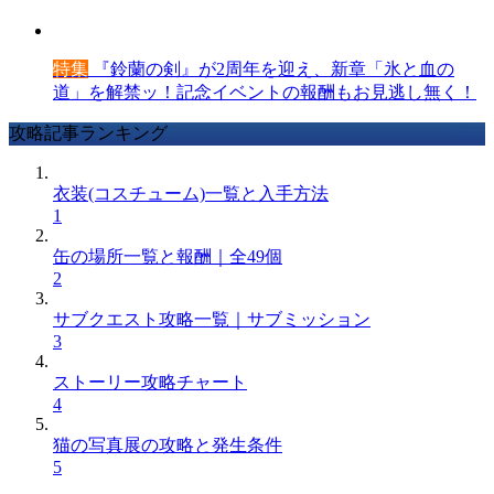
特集
『鈴蘭の剣』が2周年を迎え、新章「氷と血の
道」を解禁ッ！記念イベントの報酬もお見逃し無く！
攻略記事ランキング
衣装(コスチューム)一覧と入手方法
1
缶の場所一覧と報酬｜全49個
2
サブクエスト攻略一覧｜サブミッション
3
ストーリー攻略チャート
4
猫の写真展の攻略と発生条件
5