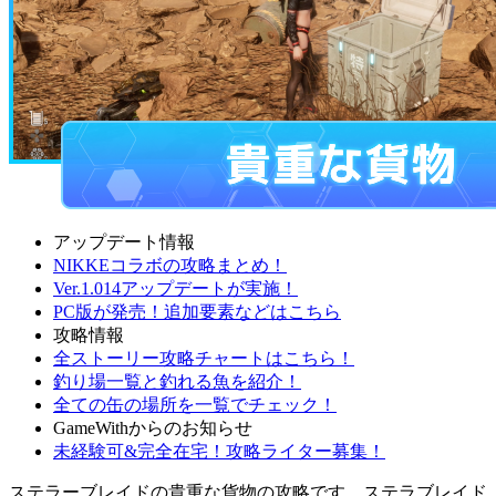
アップデート情報
NIKKEコラボの攻略まとめ！
Ver.1.014アップデートが実施！
PC版が発売！追加要素などはこちら
攻略情報
全ストーリー攻略チャートはこちら！
釣り場一覧と釣れる魚を紹介！
全ての缶の場所を一覧でチェック！
GameWithからのお知らせ
未経験可&完全在宅！攻略ライター募集！
ステラーブレイドの貴重な貨物の攻略です。ステラブレイド