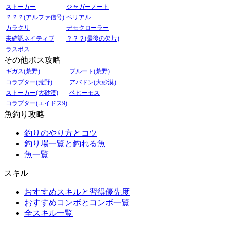
ストーカー
ジャガーノート
？？？(アルファ信号)
ベリアル
カラクリ
デモクローラー
未確認ネイティブ
？？？(最後の欠片)
ラスボス
その他ボス攻略
ギガス(荒野)
ブルート(荒野)
コラプター(荒野)
アバドン(大砂漠)
ストーカー(大砂漠)
ベヒーモス
コラプター(エイドス9)
魚釣り攻略
釣りのやり方とコツ
釣り場一覧と釣れる魚
魚一覧
スキル
おすすめスキルと習得優先度
おすすめコンボとコンボ一覧
全スキル一覧