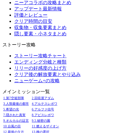
ニーアコラボの攻略まとめ
アップデート最新情報
評価とレビュー
クリア時間の目安
収集物・収集要素まとめ
隠し要素・小ネタまとめ
ストーリー攻略
ストーリー攻略チャート
エンディング分岐と種類
リリーの好感度の上げ方
クリア後の解放要素とやり込み
ニューゲーム+の攻略
メインミッション一覧
1.第7空挺部隊
2.回収屋アダム
3.人類最後の都市
4.アルテスレボワ
5.希望の光
6.アルファ信号
7.隠された真実
8.アビスレボワ
9.オルカルの証言
9.5.秘密の園
10.台風の目
11.燃えるザイオン
12.最後の欠片
13.種の選択