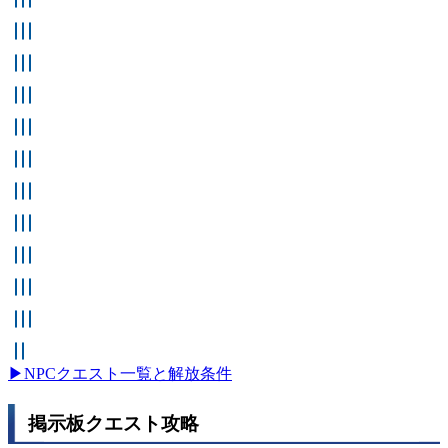
最初の客
再起動！
地球清掃計画
CNL-通信＆リンク
監禁
あなたを忘れない
再起動！！！
回収屋の人生
ぬいぐるみの中の記憶
目には目を、歯には歯を
忘却
トンネルの王
盗まれた家宝
禁忌
マザースフィアの言葉
謎のプレゼント
死の天使
秘密
遭遇
断れない申し出
失われた方舟
セイレーンの歌
悪夢の終わり
団結した人民は決して敗れない
名前の付いた宝物
鏡
揺るがぬ意志
バリーとワイン
機械夫人
追い詰められたバリー
堕天使
どうか光あれ
▶NPCクエスト一覧と解放条件
掲示板クエスト攻略