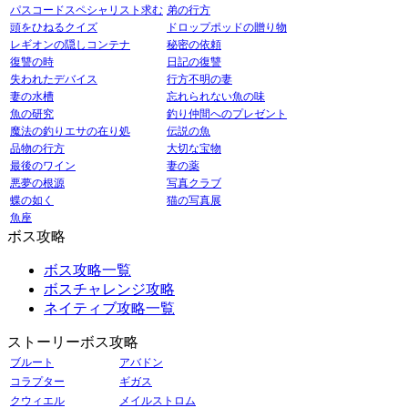
パスコードスペシャリスト求む
弟の行方
頭をひねるクイズ
ドロップポッドの贈り物
レギオンの隠しコンテナ
秘密の依頼
復讐の時
日記の復讐
失われたデバイス
行方不明の妻
妻の水槽
忘れられない魚の味
魚の研究
釣り仲間へのプレゼント
魔法の釣りエサの在り処
伝説の魚
品物の行方
大切な宝物
最後のワイン
妻の薬
悪夢の根源
写真クラブ
蝶の如く
猫の写真展
魚座
ボス攻略
ボス攻略一覧
ボスチャレンジ攻略
ネイティブ攻略一覧
ストーリーボス攻略
ブルート
アバドン
コラプター
ギガス
クウィエル
メイルストロム