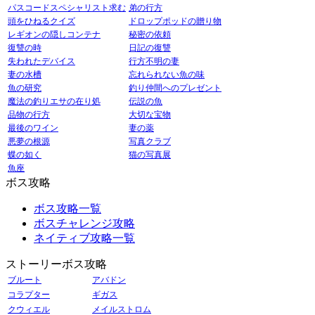
パスコードスペシャリスト求む
弟の行方
頭をひねるクイズ
ドロップポッドの贈り物
レギオンの隠しコンテナ
秘密の依頼
復讐の時
日記の復讐
失われたデバイス
行方不明の妻
妻の水槽
忘れられない魚の味
魚の研究
釣り仲間へのプレゼント
魔法の釣りエサの在り処
伝説の魚
品物の行方
大切な宝物
最後のワイン
妻の薬
悪夢の根源
写真クラブ
蝶の如く
猫の写真展
魚座
ボス攻略
ボス攻略一覧
ボスチャレンジ攻略
ネイティブ攻略一覧
ストーリーボス攻略
ブルート
アバドン
コラプター
ギガス
クウィエル
メイルストロム