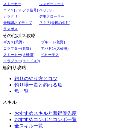
ストーカー
ジャガーノート
？？？(アルファ信号)
ベリアル
カラクリ
デモクローラー
未確認ネイティブ
？？？(最後の欠片)
ラスボス
その他ボス攻略
ギガス(荒野)
ブルート(荒野)
コラプター(荒野)
アバドン(大砂漠)
ストーカー(大砂漠)
ベヒーモス
コラプター(エイドス9)
魚釣り攻略
釣りのやり方とコツ
釣り場一覧と釣れる魚
魚一覧
スキル
おすすめスキルと習得優先度
おすすめコンボとコンボ一覧
全スキル一覧