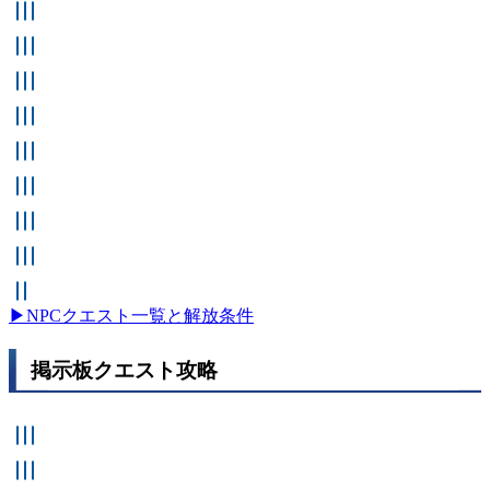
再起動！！！
回収屋の人生
ぬいぐるみの中の記憶
目には目を、歯には歯を
忘却
トンネルの王
盗まれた家宝
禁忌
マザースフィアの言葉
謎のプレゼント
死の天使
秘密
遭遇
断れない申し出
失われた方舟
セイレーンの歌
悪夢の終わり
団結した人民は決して敗れない
名前の付いた宝物
鏡
揺るがぬ意志
バリーとワイン
機械夫人
追い詰められたバリー
堕天使
どうか光あれ
▶NPCクエスト一覧と解放条件
掲示板クエスト攻略
行方不明の夫
簡単なクイズ
猫探し
眠り姫
パスコードスペシャリスト求む
ラーカー狩り