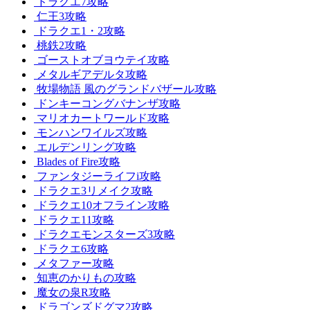
ドラクエ7攻略
仁王3攻略
ドラクエ1・2攻略
桃鉄2攻略
ゴーストオブヨウテイ攻略
メタルギアデルタ攻略
牧場物語 風のグランドバザール攻略
ドンキーコングバナンザ攻略
マリオカートワールド攻略
モンハンワイルズ攻略
エルデンリング攻略
Blades of Fire攻略
ファンタジーライフi攻略
ドラクエ3リメイク攻略
ドラクエ10オフライン攻略
ドラクエ11攻略
ドラクエモンスターズ3攻略
ドラクエ6攻略
メタファー攻略
知恵のかりもの攻略
魔女の泉R攻略
ドラゴンズドグマ2攻略