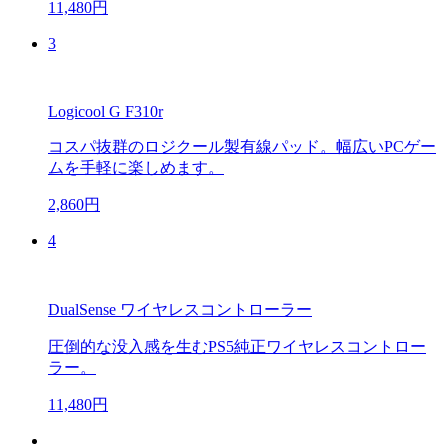
11,480円
3
Logicool G F310r
コスパ抜群のロジクール製有線パッド。幅広いPCゲー
ムを手軽に楽しめます。
2,860円
4
DualSense ワイヤレスコントローラー
圧倒的な没入感を生むPS5純正ワイヤレスコントロー
ラー。
11,480円