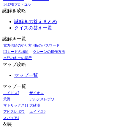
14.EVEプロトコル
謎解き攻略
謎解きの答えまとめ
クイズの答え一覧
謎解き一覧
電力供給のやり方
4桁のパスワード
IDカードの場所
クレーンの操作方法
水門のキーの場所
マップ攻略
マップ一覧
マップ一覧
エイドス7
ザイオン
荒野
アルテスレボワ
マトリックス11
大砂漠
アビスレボワ
エイドス9
スパイア4
衣装