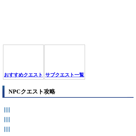
おすすめクエスト
サブクエスト一覧
NPCクエスト攻略
ある回収屋の話
緊急事態
見守る愛
最初の客
再起動！
地球清掃計画
CNL-通信＆リンク
監禁
あなたを忘れない