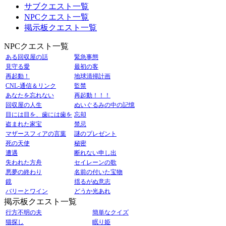
サブクエスト一覧
NPCクエスト一覧
掲示板クエスト一覧
NPCクエスト一覧
ある回収屋の話
緊急事態
見守る愛
最初の客
再起動！
地球清掃計画
CNL-通信＆リンク
監禁
あなたを忘れない
再起動！！！
回収屋の人生
ぬいぐるみの中の記憶
目には目を、歯には歯を
忘却
盗まれた家宝
禁忌
マザースフィアの言葉
謎のプレゼント
死の天使
秘密
遭遇
断れない申し出
失われた方舟
セイレーンの歌
悪夢の終わり
名前の付いた宝物
鏡
揺るがぬ意志
バリーとワイン
どうか光あれ
掲示板クエスト一覧
行方不明の夫
簡単なクイズ
猫探し
眠り姫