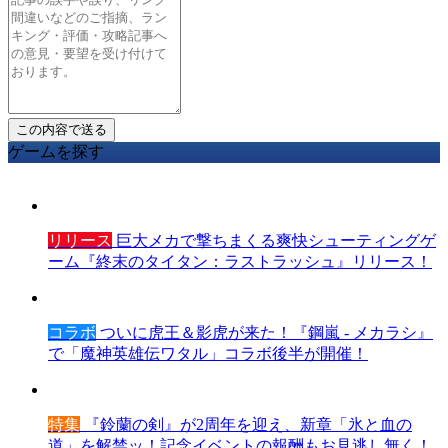
ゲームを探す
リリース
巨大メカで撃ちまくる爽快シューティングゲ
ーム『終末のタイタン：ラストラッシュ』リリース！
コラボ
ついに虎王＆影虎が来た！『鋼嵐 - メカラシ』
で「魔神英雄伝ワタル」コラボ後半が開催！
特集
『鈴蘭の剣』が2周年を迎え、新章「氷と血の
道」を解禁ッ！記念イベントの報酬もお見逃し無く！