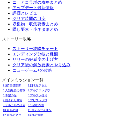
ニーアコラボの攻略まとめ
アップデート最新情報
評価とレビュー
クリア時間の目安
収集物・収集要素まとめ
隠し要素・小ネタまとめ
ストーリー攻略
ストーリー攻略チャート
エンディング分岐と種類
リリーの好感度の上げ方
クリア後の解放要素とやり込み
ニューゲーム+の攻略
メインミッション一覧
1.第7空挺部隊
2.回収屋アダム
3.人類最後の都市
4.アルテスレボワ
5.希望の光
6.アルファ信号
7.隠された真実
8.アビスレボワ
9.オルカルの証言
9.5.秘密の園
10.台風の目
11.燃えるザイオン
12.最後の欠片
13.種の選択