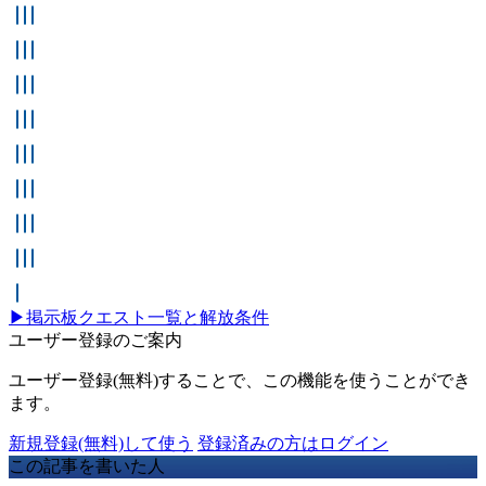
弟の行方
頭をひねるクイズ
ドロップポッドの贈り物
レギオンの隠しコンテナ
秘密の依頼
復讐の時
貴重な貨物
日記の復讐
失われたデバイス
行方不明の妻
妻の水槽
忘れられない魚の味
魚の研究
釣り仲間へのプレゼント
魔法の釣りエサの在り処
伝説の魚
品物の行方
大切な宝物
最後のワイン
妻の薬
悪夢の根源
写真クラブ
蝶の如く
猫の写真展
魚座
▶掲示板クエスト一覧と解放条件
ユーザー登録のご案内
ユーザー登録(無料)することで、この機能を使うことができ
ます。
新規登録(無料)して使う
登録済みの方はログイン
この記事を書いた人