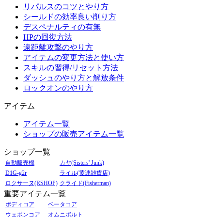
リパルスのコツとやり方
シールドの効率良い削り方
デスペナルティの有無
HPの回復方法
遠距離攻撃のやり方
アイテムの変更方法と使い方
スキルの習得/リセット方法
ダッシュのやり方と解放条件
ロックオンのやり方
アイテム
アイテム一覧
ショップの販売アイテム一覧
ショップ一覧
自動販売機
カヤ(Sisters' Junk)
D1G-g2r
ライル(黄連雑貨店)
ロクサーヌ(RSHOP)
クライド(Fisherman)
重要アイテム一覧
ボディコア
ベータコア
ウェポンコア
オムニボルト