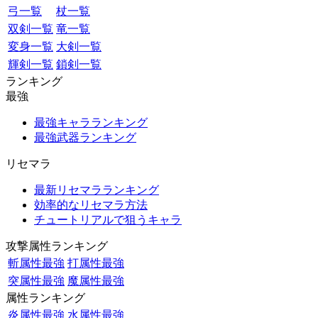
弓一覧
杖一覧
双剣一覧
竜一覧
変身一覧
大剣一覧
輝剣一覧
鎖剣一覧
ランキング
最強
最強キャラランキング
最強武器ランキング
リセマラ
最新リセマラランキング
効率的なリセマラ方法
チュートリアルで狙うキャラ
攻撃属性ランキング
斬属性最強
打属性最強
突属性最強
魔属性最強
属性ランキング
炎属性最強
水属性最強