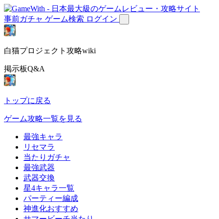
事前ガチャ
ゲーム検索
ログイン
白猫プロジェクト攻略wiki
掲示板Q&A
トップに戻る
ゲーム攻略一覧を見る
最強キャラ
リセマラ
当たりガチャ
最強武器
武器交換
星4キャラ一覧
パーティー編成
神進化おすすめ
サマービーチ当たり