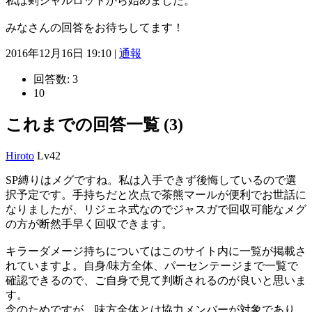
私は剣シャルロットから始めました。
みなさんの回答をお待ちしてます！
2016年12月16日 19:10 |
通報
回答数:
3
10
これまでの回答一覧 (3)
Hiroto
Lv42
SP縛りはメグですね。私は入手できず後悔しているので選
択予定です。手持ちだと次点で茶熊マールが便利でお世話に
なりましたが、リジェネ式なのでジャスガで回収可能なメグ
の方が断然手早く回収できます。
キラーダメージ持ちについてはこのサイト内に一覧が掲載さ
れていますよ。自身/味方全体、パーセンテージまで一覧で
確認できるので、ご自身で見て判断されるのが良いと思いま
す。
念のためですが、味方全体とは協力メンバーが対象であり、