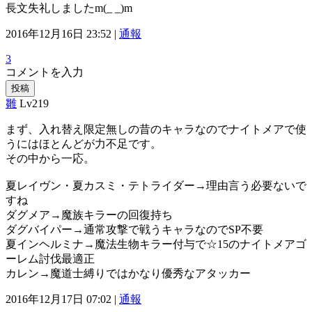
長文失礼しましたm(_ _)m
2016年12月16日 23:52 |
通報
3
コメントを入力
投稿
雛
Lv219
まず、入れ替え限定無しの昔のキャラなのでナイトメアで使
うにはほとんどが力不足です。
その中から一応。
夏レイヴン・夏カスミ・テトライダー→理由言う必要ないで
すね
ダグメア→魔族キラーの回復持ち
ダグバイパー→通常攻撃で戦うキャラなのでSP不要
夏インヘルミナ→魔法生物キラー付与で☆15のナイトメアゴ
ーレム討伐最適正
カレン→魔道士縛りではかなり優秀なアタッカー
2016年12月17日 07:02 |
通報