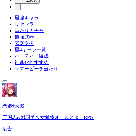
最強キャラ
リセマラ
当たりガチャ
最強武器
武器交換
星4キャラ一覧
パーティー編成
神進化おすすめ
サマービーチ当たり
恋姫†大戦
三国志&戦国美少女武将オールスターRPG
広告