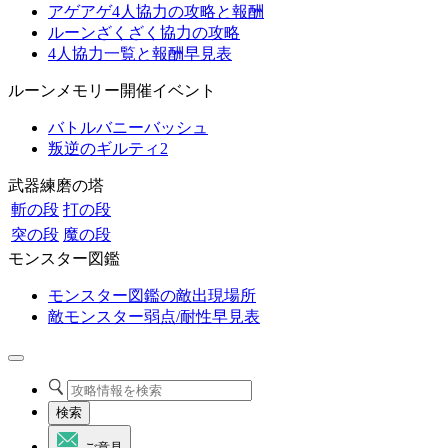
アゲアゲ4人協力の攻略と報酬
ルーンざくざく協力の攻略
4人協力一覧と報酬早見表
ルーンメモリー開催イベント
バトルバニーバッシュ
叛逆のギルティ2
武器練磨の塔
斬の段
打の段
突の段
魔の段
モンスター図鑑
モンスター図鑑の敵出現場所
敵モンスター弱点/耐性早見表
検索
ご意見