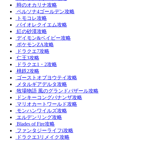
時のオカリナ攻略
ペルソナ4ゴールデン攻略
トモコレ攻略
バイオレクイエム攻略
紅の砂漠攻略
デイモン&ベイビー攻略
ポケモンZA攻略
ドラクエ7攻略
仁王3攻略
ドラクエ1・2攻略
桃鉄2攻略
ゴーストオブヨウテイ攻略
メタルギアデルタ攻略
牧場物語 風のグランドバザール攻略
ドンキーコングバナンザ攻略
マリオカートワールド攻略
モンハンワイルズ攻略
エルデンリング攻略
Blades of Fire攻略
ファンタジーライフi攻略
ドラクエ3リメイク攻略