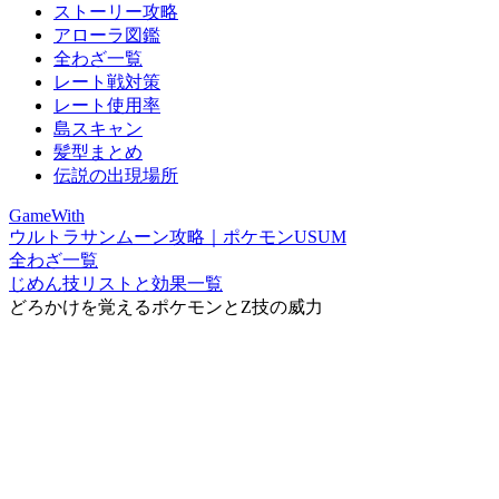
ストーリー攻略
アローラ図鑑
全わざ一覧
レート戦対策
レート使用率
島スキャン
髪型まとめ
伝説の出現場所
GameWith
ウルトラサンムーン攻略｜ポケモンUSUM
全わざ一覧
じめん技リストと効果一覧
どろかけを覚えるポケモンとZ技の威力