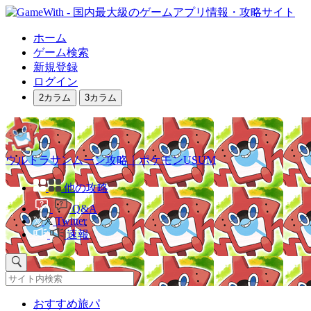
ホーム
ゲーム検索
新規登録
ログイン
2カラム
3カラム
ウルトラサンムーン攻略｜ポケモンUSUM
他の攻略
Q&A
Twitter
速報
おすすめ旅パ