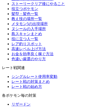
ストーリークリア後にやること
役立つポケモン
髪型・髪色一覧
教え技の場所一覧
メタモン5の出現場所
ヌシールの入手場所
島スキャンまとめ
役に立つ人一覧
レア釣りスポット
高速レベル上げ方法
お金を効率良く稼ぐ方法
色違い厳選のやり方
レート戦関連
シングルレート使用率変動
レート戦の対策まとめ
レート戦の始め方
各ポケモン毎の対策
リザードン