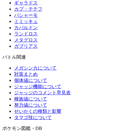
ギャラドス
カプ・テテフ
バシャーモ
ミミッキュ
カバルドン
ランドロス
メタグロス
ガブリアス
バトル関連
メガシンカについて
対策まとめ
個体値について
ジャッジ機能について
ジャッジのコメント早見表
種族値について
努力値について
せいかくの種類と影響
タマゴ技について
ポケモン図鑑・DB