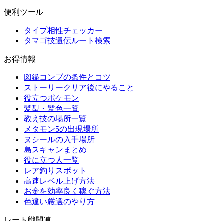
便利ツール
タイプ相性チェッカー
タマゴ技遺伝ルート検索
お得情報
図鑑コンプの条件とコツ
ストーリークリア後にやること
役立つポケモン
髪型・髪色一覧
教え技の場所一覧
メタモン5の出現場所
ヌシールの入手場所
島スキャンまとめ
役に立つ人一覧
レア釣りスポット
高速レベル上げ方法
お金を効率良く稼ぐ方法
色違い厳選のやり方
レート戦関連