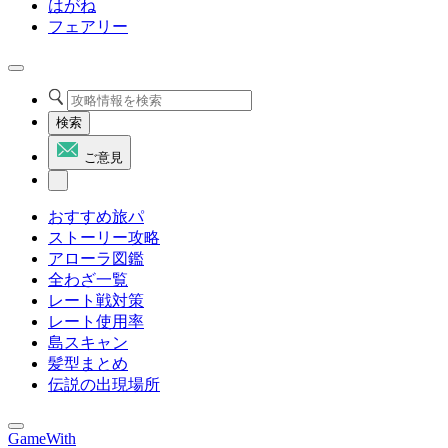
はがね
フェアリー
検索
ご意見
おすすめ旅パ
ストーリー攻略
アローラ図鑑
全わざ一覧
レート戦対策
レート使用率
島スキャン
髪型まとめ
伝説の出現場所
GameWith