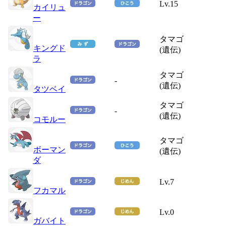
Lv.15
カイリュ
ー
タマゴ
キングド
(遺伝)
ラ
タマゴ
-
(遺伝)
タツベイ
タマゴ
-
(遺伝)
コモルー
タマゴ
ボーマン
(遺伝)
ダ
Lv.7
フカマル
Lv.0
ガバイト