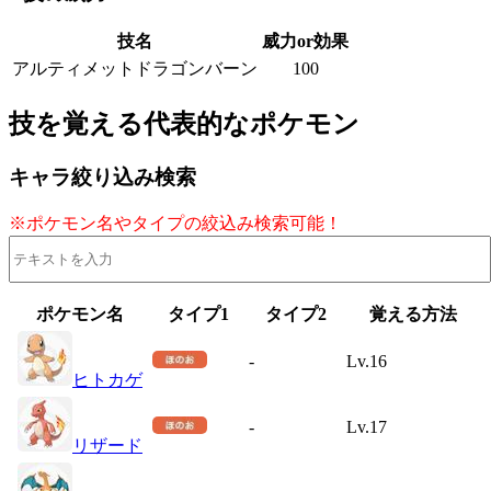
技名
威力or効果
アルティメットドラゴンバーン
100
技を覚える代表的なポケモン
キャラ絞り込み検索
※ポケモン名やタイプの絞込み検索可能！
ポケモン名
タイプ1
タイプ2
覚える方法
-
Lv.16
ヒトカゲ
-
Lv.17
リザード