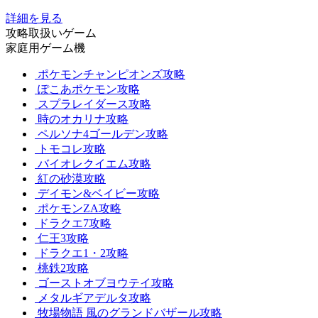
詳細を見る
攻略取扱いゲーム
家庭用ゲーム機
ポケモンチャンピオンズ攻略
ぽこあポケモン攻略
スプラレイダース攻略
時のオカリナ攻略
ペルソナ4ゴールデン攻略
トモコレ攻略
バイオレクイエム攻略
紅の砂漠攻略
デイモン&ベイビー攻略
ポケモンZA攻略
ドラクエ7攻略
仁王3攻略
ドラクエ1・2攻略
桃鉄2攻略
ゴーストオブヨウテイ攻略
メタルギアデルタ攻略
牧場物語 風のグランドバザール攻略