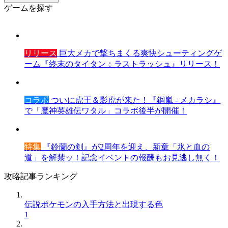
ゲームを探す
リリース
巨大メカで撃ちまくる爽快シューティングゲ
ーム『終末のタイタン：ラストラッシュ』リリース！
コラボ
ついに虎王＆影虎が来た！『鋼嵐 - メカラシ』
で「魔神英雄伝ワタル」コラボ後半が開催！
特集
『鈴蘭の剣』が2周年を迎え、新章「氷と血の
道」を解禁ッ！記念イベントの報酬もお見逃し無く！
攻略記事ランキング
伝説ポケモンの入手方法と出現する色
1