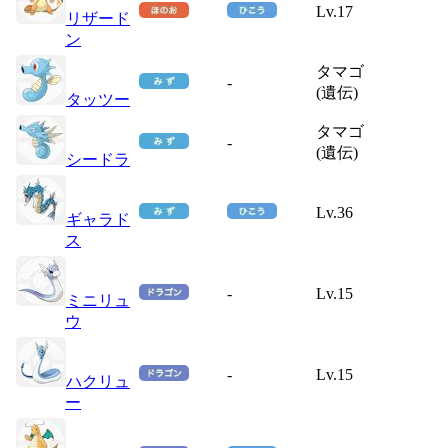
Lv.17
リザード
ン
タマゴ
-
(遺伝)
タッツー
タマゴ
-
(遺伝)
シードラ
Lv.36
ギャラド
ス
-
Lv.15
ミニリュ
ウ
-
Lv.15
ハクリュ
ー