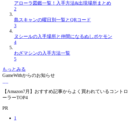
アローラ図鑑一覧！入手方法&出現場所まとめ
2
島スキャンの曜日別一覧とQRコード
3
ヌシールの入手場所と仲間になるぬしポケモン
4
わざマシンの入手方法一覧
5
もっとみる
GameWithからのお知らせ
【Amazon7月】おすすめ記事からよく買われているコントロ
ーラーTOP4
PR
1