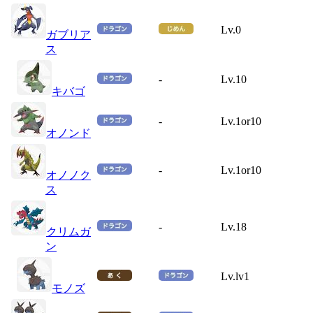
Lv.0
ガブリア
ス
-
Lv.10
キバゴ
-
Lv.1or10
オノンド
-
Lv.1or10
オノノク
ス
-
Lv.18
クリムガ
ン
Lv.lv1
モノズ