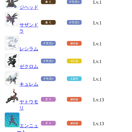
Lv.1
ジヘッド
Lv.1
サザンド
ラ
Lv.1
レシラム
Lv.1
ゼクロム
Lv.1
キュレム
Lv.13
ヤトウモ
リ
Lv.13
エンニュ
ート