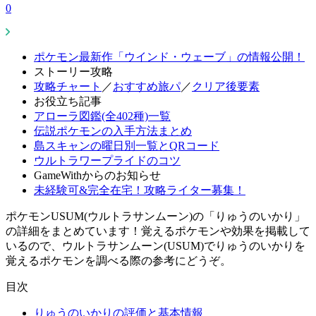
0
ポケモン最新作「ウインド・ウェーブ」の情報公開！
ストーリー攻略
攻略チャート
／
おすすめ旅パ
／
クリア後要素
お役立ち記事
アローラ図鑑(全402種)一覧
伝説ポケモンの入手方法まとめ
島スキャンの曜日別一覧とQRコード
ウルトラワープライドのコツ
GameWithからのお知らせ
未経験可&完全在宅！攻略ライター募集！
ポケモンUSUM(ウルトラサンムーン)の「りゅうのいかり」
の詳細をまとめています！覚えるポケモンや効果を掲載して
いるので、ウルトラサンムーン(USUM)でりゅうのいかりを
覚えるポケモンを調べる際の参考にどうぞ。
目次
りゅうのいかりの評価と基本情報