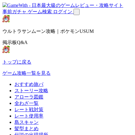
事前ガチャ
ゲーム検索
ログイン
ウルトラサンムーン攻略｜ポケモンUSUM
掲示板Q&A
トップに戻る
ゲーム攻略一覧を見る
おすすめ旅パ
ストーリー攻略
アローラ図鑑
全わざ一覧
レート戦対策
レート使用率
島スキャン
髪型まとめ
伝説の出現場所