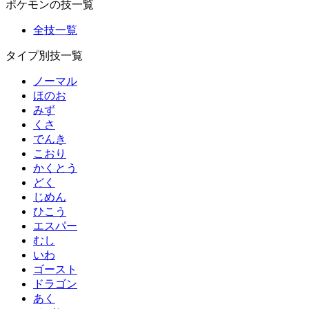
ポケモンの技一覧
全技一覧
タイプ別技一覧
ノーマル
ほのお
みず
くさ
でんき
こおり
かくとう
どく
じめん
ひこう
エスパー
むし
いわ
ゴースト
ドラゴン
あく