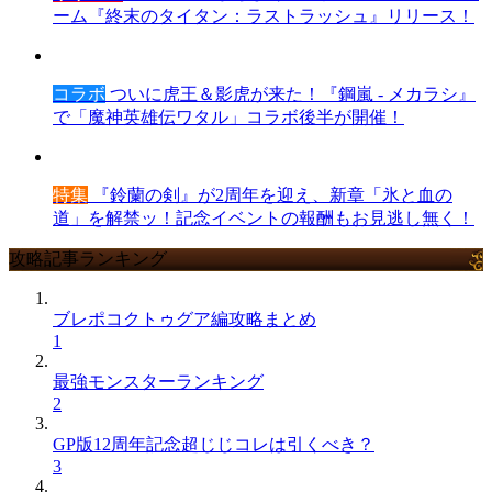
ーム『終末のタイタン：ラストラッシュ』リリース！
コラボ
ついに虎王＆影虎が来た！『鋼嵐 - メカラシ』
で「魔神英雄伝ワタル」コラボ後半が開催！
特集
『鈴蘭の剣』が2周年を迎え、新章「氷と血の
道」を解禁ッ！記念イベントの報酬もお見逃し無く！
攻略記事ランキング
ブレポコクトゥグア編攻略まとめ
1
最強モンスターランキング
2
GP版12周年記念超じじコレは引くべき？
3