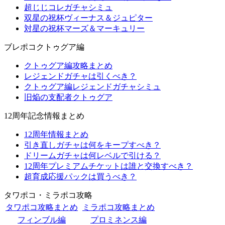
超じじコレガチャシミュ
双星の祝杯ヴィーナス＆ジュピター
対星の祝杯マーズ＆マーキュリー
ブレポコクトゥグア編
クトゥグア編攻略まとめ
レジェンドガチャは引くべき？
クトゥグア編レジェンドガチャシミュ
旧焔の支配者クトゥグア
12周年記念情報まとめ
12周年情報まとめ
引き直しガチャは何をキープすべき？
ドリームガチャは何レベルで引ける？
12周年プレミアムチケットは誰と交換すべき？
超育成応援パックは買うべき？
タワポコ・ミラポコ攻略
タワポコ攻略まとめ
ミラポコ攻略まとめ
フィンブル編
プロミネンス編