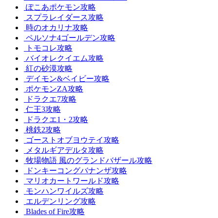
ぽこあポケモン攻略
スプラレイダース攻略
時のオカリナ攻略
ペルソナ4ゴールデン攻略
トモコレ攻略
バイオレクイエム攻略
紅の砂漠攻略
デイモン&ベイビー攻略
ポケモンZA攻略
ドラクエ7攻略
仁王3攻略
ドラクエ1・2攻略
桃鉄2攻略
ゴーストオブヨウテイ攻略
メタルギアデルタ攻略
牧場物語 風のグランドバザール攻略
ドンキーコングバナンザ攻略
マリオカートワールド攻略
モンハンワイルズ攻略
エルデンリング攻略
Blades of Fire攻略