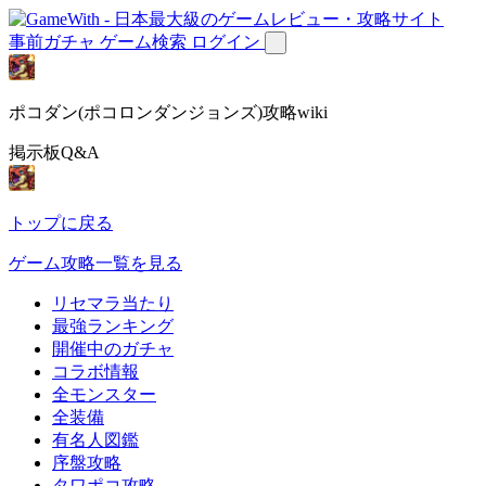
事前ガチャ
ゲーム検索
ログイン
ポコダン(ポコロンダンジョンズ)攻略wiki
掲示板Q&A
トップに戻る
ゲーム攻略一覧を見る
リセマラ当たり
最強ランキング
開催中のガチャ
コラボ情報
全モンスター
全装備
有名人図鑑
序盤攻略
タワポコ攻略