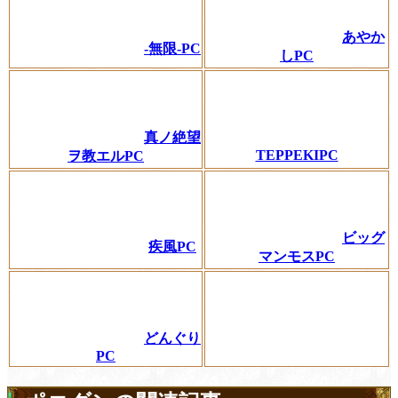
あやか
-無限-PC
しPC
真ノ絶望
TEPPEKIPC
ヲ教エルPC
ビッグ
疾風PC
マンモスPC
どんぐり
PC