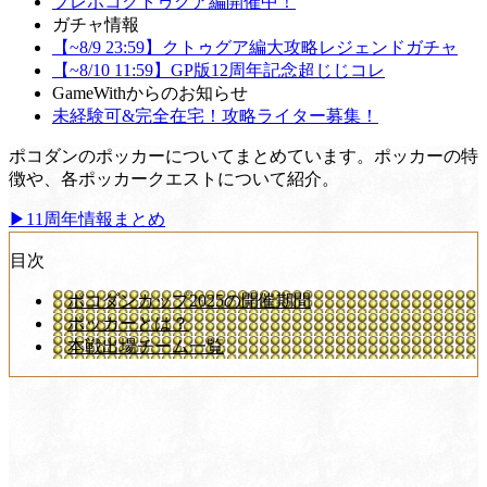
ブレポコクトゥグア編開催中！
ガチャ情報
【~8/9 23:59】クトゥグア編大攻略レジェンドガチャ
【~8/10 11:59】GP版12周年記念超じじコレ
GameWithからのお知らせ
未経験可&完全在宅！攻略ライター募集！
ポコダンのポッカーについてまとめています。ポッカーの特
徴や、各ポッカークエストについて紹介。
▶︎11周年情報まとめ
目次
ポコダンカップ2025の開催期間
ポッカーとは？
本戦出場チーム一覧