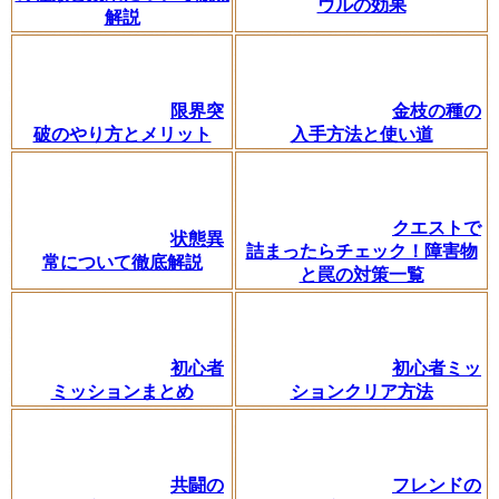
ウルの効果
解説
限界突
金枝の種の
破のやり方とメリット
入手方法と使い道
クエストで
状態異
詰まったらチェック！障害物
常について徹底解説
と罠の対策一覧
初心者
初心者ミッ
ミッションまとめ
ションクリア方法
共闘の
フレンドの