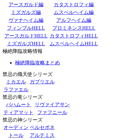
アースガルド編
カタストロフィ編
ミズガルズ編
ムスペルヘイム編
ヴァナヘイム編
アルフヘイム編
フィンブルHELL
プロミネンスHELL
アースガルドHELL
カタストロフィHELL
ミズガルズHELL
ムスペルヘイムHELL
極絶降臨攻略情報
極絶降臨攻略まとめ
禁忌の熾天使シリーズ
ミカエル
ガブリエル
ラファエル
禁忌の竜シリーズ
バハムート
リヴァイアサン
ティアマット
ファフニール
禁忌の神シリーズ
オーディン
ペルセポネ
トール
アルテミス