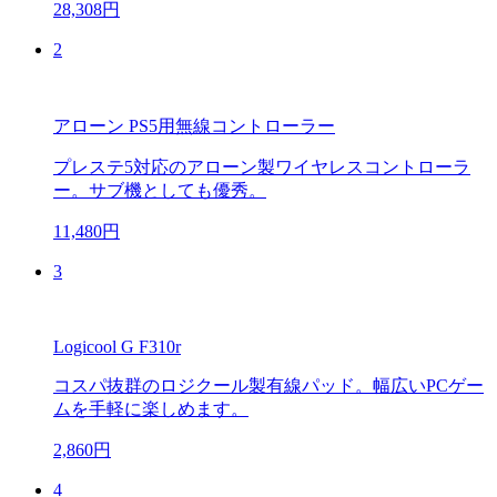
28,308円
2
アローン PS5用無線コントローラー
プレステ5対応のアローン製ワイヤレスコントローラ
ー。サブ機としても優秀。
11,480円
3
Logicool G F310r
コスパ抜群のロジクール製有線パッド。幅広いPCゲー
ムを手軽に楽しめます。
2,860円
4