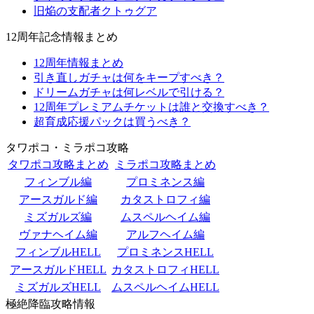
旧焔の支配者クトゥグア
12周年記念情報まとめ
12周年情報まとめ
引き直しガチャは何をキープすべき？
ドリームガチャは何レベルで引ける？
12周年プレミアムチケットは誰と交換すべき？
超育成応援パックは買うべき？
タワポコ・ミラポコ攻略
タワポコ攻略まとめ
ミラポコ攻略まとめ
フィンブル編
プロミネンス編
アースガルド編
カタストロフィ編
ミズガルズ編
ムスペルヘイム編
ヴァナヘイム編
アルフヘイム編
フィンブルHELL
プロミネンスHELL
アースガルドHELL
カタストロフィHELL
ミズガルズHELL
ムスペルヘイムHELL
極絶降臨攻略情報