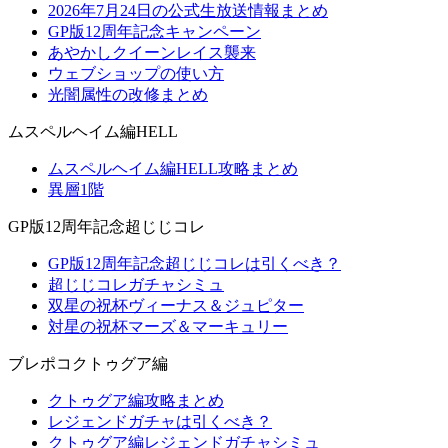
2026年7月24日の公式生放送情報まとめ
GP版12周年記念キャンペーン
あやかしクイーンレイス襲来
ウェブショップの使い方
光闇属性の改修まとめ
ムスペルヘイム編HELL
ムスペルヘイム編HELL攻略まとめ
異層1階
GP版12周年記念超じじコレ
GP版12周年記念超じじコレは引くべき？
超じじコレガチャシミュ
双星の祝杯ヴィーナス＆ジュピター
対星の祝杯マーズ＆マーキュリー
ブレポコクトゥグア編
クトゥグア編攻略まとめ
レジェンドガチャは引くべき？
クトゥグア編レジェンドガチャシミュ