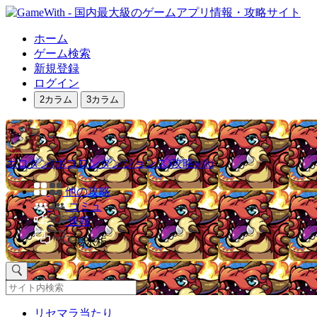
ホーム
ゲーム検索
新規登録
ログイン
2カラム
3カラム
ポコダン(ポコロンダンジョンズ)攻略wiki
他の攻略
コミュ
速報
掲示板
リセマラ当たり