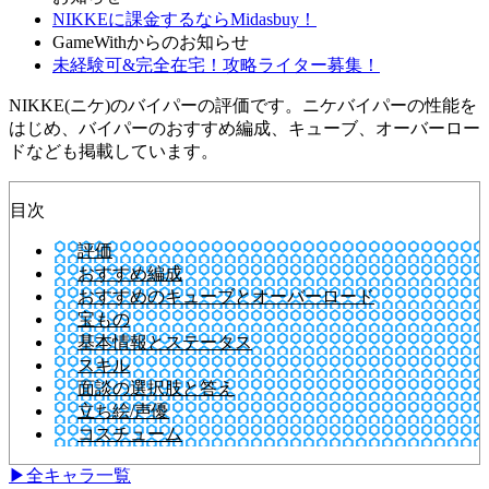
NIKKEに課金するならMidasbuy！
GameWithからのお知らせ
未経験可&完全在宅！攻略ライター募集！
NIKKE(ニケ)のバイパーの評価です。ニケバイパーの性能を
はじめ、バイパーのおすすめ編成、キューブ、オーバーロー
ドなども掲載しています。
目次
評価
おすすめ編成
おすすめのキューブとオーバーロード
宝もの
基本情報とステータス
スキル
面談の選択肢と答え
立ち絵/声優
コスチューム
▶全キャラ一覧