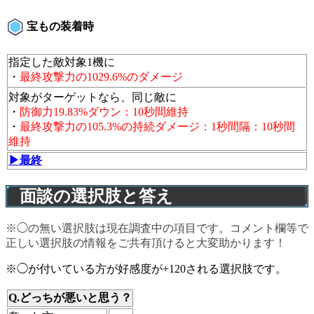
宝もの装着時
指定した敵対象1機に
・
最終攻撃力の1029.6%のダメージ
対象がターゲットなら、同じ敵に
・
防御力19.83%ダウン：10秒間維持
・
最終攻撃力の105.3%の持続ダメージ：1秒間隔：10秒間
維持
▶最終
面談の選択肢と答え
※◯の無い選択肢は現在調査中の項目です。コメント欄等で
正しい選択肢の情報をご共有頂けると大変助かります！
※◯が付いている方が好感度が+120される選択肢です。
Q.どっちが悪いと思う？