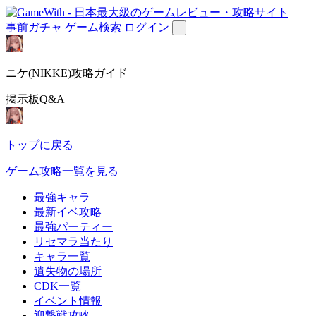
事前ガチャ
ゲーム検索
ログイン
ニケ(NIKKE)攻略ガイド
掲示板Q&A
トップに戻る
ゲーム攻略一覧を見る
最強キャラ
最新イベ攻略
最強パーティー
リセマラ当たり
キャラ一覧
遺失物の場所
CDK一覧
イベント情報
迎撃戦攻略