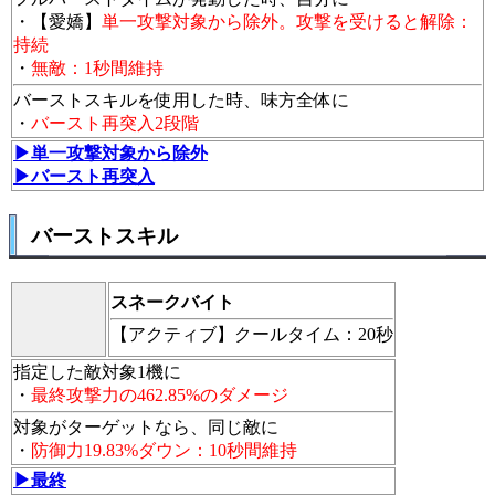
・【愛嬌】
単一攻撃対象から除外。攻撃を受けると解除：
持続
・
無敵：1秒間維持
バーストスキルを使用した時、味方全体に
・
バースト再突入2段階
▶単一攻撃対象から除外
▶バースト再突入
バーストスキル
スネークバイト
【アクティブ】
クールタイム：20秒
指定した敵対象1機に
・
最終攻撃力の462.85%のダメージ
対象がターゲットなら、同じ敵に
・
防御力19.83%ダウン：10秒間維持
▶最終