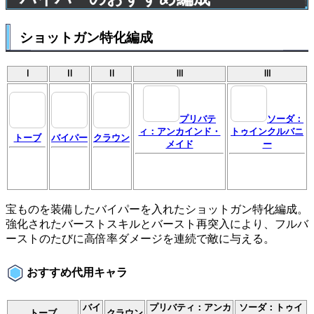
ショットガン特化編成
Ⅰ
Ⅱ
Ⅱ
Ⅲ
Ⅲ
プリバテ
ソーダ：
ィ：アンカインド・
トゥインクルバニ
トーブ
バイパー
クラウン
メイド
ー
宝ものを装備したバイパーを入れたショットガン特化編成。
強化されたバーストスキルとバースト再突入により、フルバ
ーストのたびに高倍率ダメージを連続で敵に与える。
おすすめ代用キャラ
バイ
プリバティ：アンカ
ソーダ：トゥイ
トーブ
クラウン