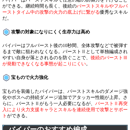
ができる。継続時間も長く、後続の
バーストスキルやフルバ
ーストタイム中の攻撃の火力の底上げに繋がる
優秀なスキル
だ。
攻撃の対象になりにくく生存力は高め
バイパーはフルバースト後の10秒間、全体攻撃などで被弾す
るまで敵に狙われなくなる。バーストⅡとして単独編成され
やすい自身が落とされるのを防ぐことで、
後続のバーストⅢ
が発動できなくなる事態が起こりにくい
。
宝もので火力強化
宝ものを装備したバイパーは、バーストスキルのダメージ強
化やボスへの持続ダメージ追加でアタッカー性能が上昇。さ
らに、バーストⅡがもう一人必要になるが、
バーストⅡ再突
入により火力支援キャラとスキルを連続使用で攻撃とサポー
ト
ができる。
バイパーのおすすめ編成