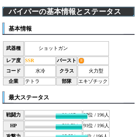
バイパーの基本情報とステータス
基本情報
ショットガン
武器種
レア度
SSR
バースト
Ⅱ
水冷
火力型
コード
クラス
企業
テトラ
部隊
エキゾチック
最大ステータス
戦闘力
20,127
37
位 / 196人
HP
583,734
91
位 / 196人
攻撃力
25,554
1
位 / 196人