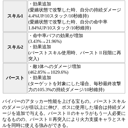
・効果追加
(愛嬌状態で攻撃した時、自分の持続ダメージ
スキル1
4.4%UP/10スタック/10秒維持)
(愛嬌状態で攻撃した時、自分の命中率
1.84%UP/10スタック/10秒維持)
・命中率バフの効果が増加
(3.43%→21.96%)
・効果追加
スキル2
(バーストスキル使用時、バーストⅡ段階に再
突入)
・敵1体へのダメージ増加
(462.85%→1029.6%)
・効果追加
バースト
(ターゲットを対象にした場合、毎秒最終攻撃
力の105.3%の持続ダメージ/10秒維持)
バイパーのアタッカー性能を上げる宝もの。バーストスキル
のダメージが倍以上に伸び、ボスに使用した場合は持続ダメ
ージを追加で与える。バーストⅡのキャラがもう一人必要に
なるものの、バーストⅡ再突入により火力支援キャラとスキ
ルを同時に使える強みができる。