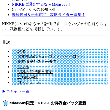
NIKKEに課金するならMidasbuy！
GameWithからのお知らせ
未経験可&完全在宅！攻略ライター募集！
NIKKE(ニケ)のネヴェの評価です。ニケネヴェの性能やスキ
ル、武器種などを掲載しています。
目次
評価
おすすめのキューブとオーバーロード
基本情報とステータス
スキル
面談の選択肢と答え
立ち絵/声優
コスチューム
▶全キャラ一覧
Midasbuy限定！NIKKEお得課金パック更新