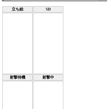
立ち絵
SD
射撃待機
射撃中