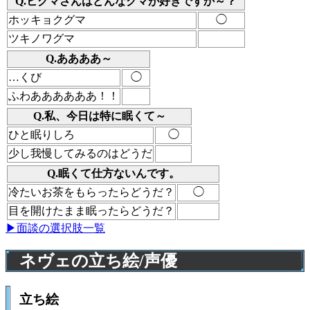
Q.ヒグマさんはどんなクマが好きですか～？
ホッキョクグマ
◯
ツキノワグマ
Q.ああああ～
…くび
◯
ふわああああああ！！
Q.私、今日は特に眠くて～
ひと眠りしろ
◯
少し我慢してみるのはどうだ
Q.眠くて仕方ないんです。
冷たいお茶をもらったらどうだ？
◯
目を開けたまま眠ったらどうだ？
▶面談の選択肢一覧
ネヴェの立ち絵/声優
立ち絵