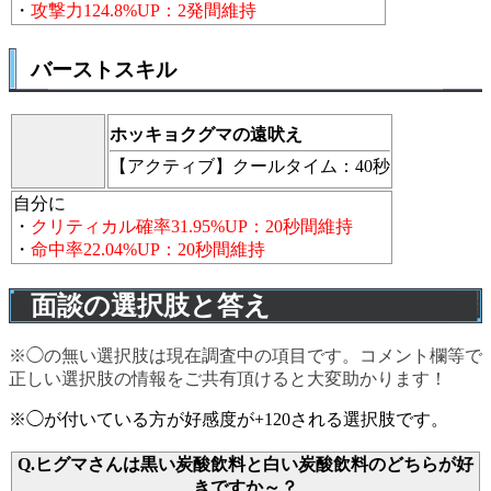
・
攻撃力124.8%UP：2発間維持
バーストスキル
ホッキョクグマの遠吠え
【アクティブ】
クールタイム：40秒
自分に
・
クリティカル確率31.95%UP：20秒間維持
・
命中率22.04%UP：20秒間維持
面談の選択肢と答え
※◯の無い選択肢は現在調査中の項目です。コメント欄等で
正しい選択肢の情報をご共有頂けると大変助かります！
※◯が付いている方が好感度が+120される選択肢です。
Q.ヒグマさんは黒い炭酸飲料と白い炭酸飲料のどちらが好
きですか～？