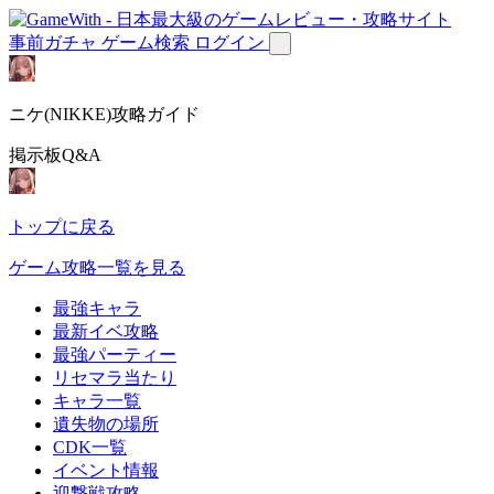
事前ガチャ
ゲーム検索
ログイン
ニケ(NIKKE)攻略ガイド
掲示板Q&A
トップに戻る
ゲーム攻略一覧を見る
最強キャラ
最新イベ攻略
最強パーティー
リセマラ当たり
キャラ一覧
遺失物の場所
CDK一覧
イベント情報
迎撃戦攻略