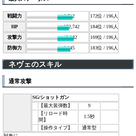
戦闘力
9,712
172
位 / 196人
HP
252,742
184
位 / 196人
攻撃力
12,982
169
位 / 196人
防御力
2,045
183
位 / 196人
ネヴェのスキル
通常攻撃
SG/ショットガン
【最大装弾数】
9
【リロード時
1.5秒
間】
【操作タイプ】
通常型
対象に