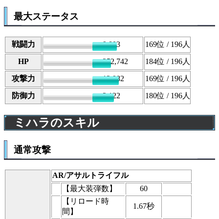
最大ステータス
戦闘力
9,803
169
位 / 196人
HP
252,742
184
位 / 196人
攻撃力
12,982
169
位 / 196人
防御力
2,122
180
位 / 196人
ミハラのスキル
通常攻撃
AR/アサルトライフル
【最大装弾数】
60
【リロード時
1.67秒
間】