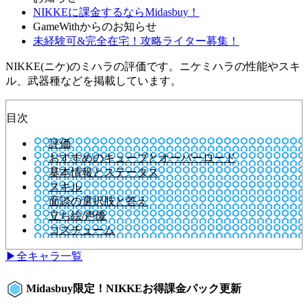
NIKKEに課金するならMidasbuy！
GameWithからのお知らせ
未経験可&完全在宅！攻略ライター募集！
NIKKE(ニケ)のミハラの評価です。ニケミハラの性能やスキ
ル、武器種などを掲載しています。
目次
評価
おすすめのキューブとオーバーロード
基本情報とステータス
スキル
面談の選択肢と答え
立ち絵/声優
コスチューム
▶全キャラ一覧
Midasbuy限定！NIKKEお得課金パック更新