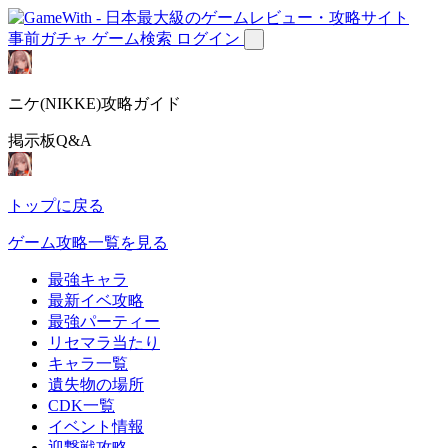
事前ガチャ
ゲーム検索
ログイン
ニケ(NIKKE)攻略ガイド
掲示板Q&A
トップに戻る
ゲーム攻略一覧を見る
最強キャラ
最新イベ攻略
最強パーティー
リセマラ当たり
キャラ一覧
遺失物の場所
CDK一覧
イベント情報
迎撃戦攻略