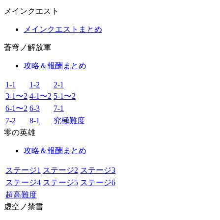
メインクエスト
メインクエストまとめ
蒼穹ノ解放軍
攻略＆報酬まとめ
1-1
1-2
2-1
3-1〜2
4-1〜2
5-1〜2
6-1〜2
6-3
7-1
7-2
8-1
究極難度
零の英雄
攻略＆報酬まとめ
ステージ1
ステージ2
ステージ3
ステージ4
ステージ5
ステージ6
超高難度
虚空ノ禁書