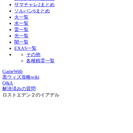
サマチャレ2まとめ
ソルバン6まとめ
火一覧
水一覧
雷一覧
光一覧
闇一覧
EXAS一覧
その他
各種精霊一覧
GameWith
黒ウィズ攻略wiki
Q&A
解決済みの質問
ロストエデン２のイアデル