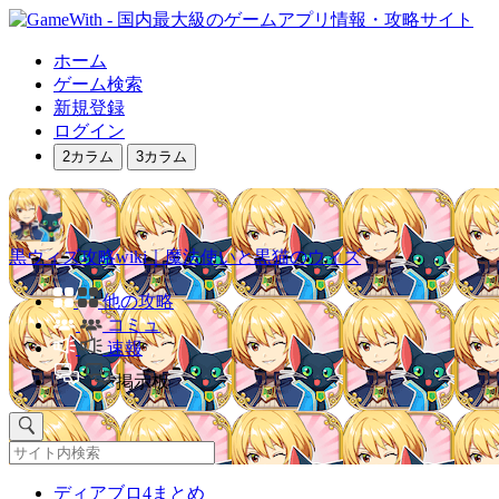
ホーム
ゲーム検索
新規登録
ログイン
2カラム
3カラム
黒ウィズ攻略wiki｜魔法使いと黒猫のウィズ
他の攻略
コミュ
速報
掲示板
ディアブロ4まとめ