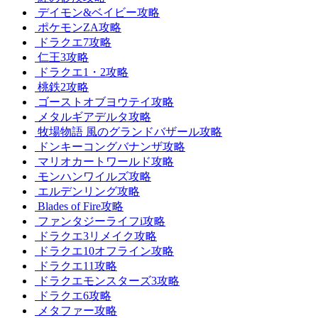
デイモン&ベイビー攻略
ポケモンZA攻略
ドラクエ7攻略
仁王3攻略
ドラクエ1・2攻略
桃鉄2攻略
ゴーストオブヨウテイ攻略
メタルギアデルタ攻略
牧場物語 風のグランドバザール攻略
ドンキーコングバナンザ攻略
マリオカートワールド攻略
モンハンワイルズ攻略
エルデンリング攻略
Blades of Fire攻略
ファンタジーライフi攻略
ドラクエ3リメイク攻略
ドラクエ10オフライン攻略
ドラクエ11攻略
ドラクエモンスターズ3攻略
ドラクエ6攻略
メタファー攻略