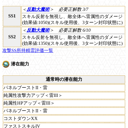
＜
反動大魔術
＞
必要正解数 3/7
SS1
スキル反射を無視し、敵全体へ雷属性のダメージ
(効果値:1050)(スキル使用後、3ターン封印状態に)
＜
反動大魔術
＞
必要正解数 6/10
SS2
スキル反射を無視し、敵全体へ雷属性のダメージ
(効果値:1350)(スキル使用後、3ターン封印状態に)
攻撃SS所持精霊評価一覧
潜在能力
通常時の潜在能力
パネルブーストII・雷
純属性攻撃力アップ＜雷III＞
純属性HPアップ＜雷III＞
パネルブーストII・雷
コストダウンXX
ファストスキルIV