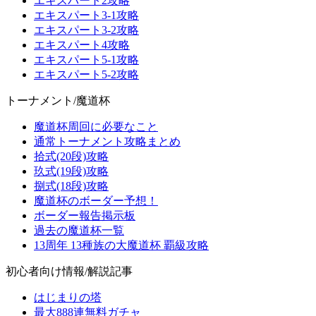
エキスパート2攻略
エキスパート3-1攻略
エキスパート3-2攻略
エキスパート4攻略
エキスパート5-1攻略
エキスパート5-2攻略
トーナメント/魔道杯
魔道杯周回に必要なこと
通常トーナメント攻略まとめ
拾式(20段)攻略
玖式(19段)攻略
捌式(18段)攻略
魔道杯のボーダー予想！
ボーダー報告掲示板
過去の魔道杯一覧
13周年 13種族の大魔道杯 覇級攻略
初心者向け情報/解説記事
はじまりの塔
最大888連無料ガチャ