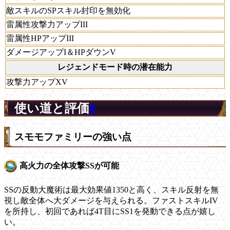
敵スキルのSPスキル封印を無効化
雷属性攻撃力アップIII
雷属性HPアップIII
ダメージアップI＆HPダウンV
レジェンドモード時の潜在能力
攻撃力アップXV
使い道と評価
8
スモモファミリーの強い点
高火力の全体攻撃SSが可能
SSの反動大魔術は最大効果値1350と高く、スキル反射を無
視し敵全体へ大ダメージを与えられる。ファストスキルIV
を所持し、初回であれば4T目にSS1を発動できる点が嬉し
い。