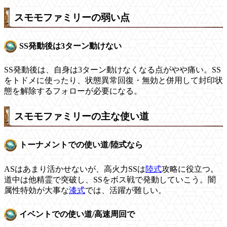
スモモファミリーの弱い点
SS発動後は3ターン動けない
SS発動後は、自身は3ターン動けなくなる点がやや痛い。SS
をトドメに使ったり、状態異常回復・無効と併用して封印状
態を解除するフォローが必要になる。
スモモファミリーの主な使い道
トーナメントでの使い道/陸式なら
ASはあまり活かせないが、高火力SSは
陸式
攻略に役立つ。
道中は他精霊で突破し、SSをボス戦で発動していこう。闇
属性特効が大事な
漆式
では、活躍が難しい。
イベントでの使い道/高速周回で