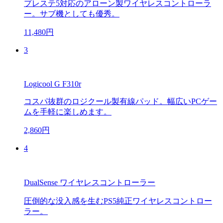
プレステ5対応のアローン製ワイヤレスコントローラ
ー。サブ機としても優秀。
11,480円
3
Logicool G F310r
コスパ抜群のロジクール製有線パッド。幅広いPCゲー
ムを手軽に楽しめます。
2,860円
4
DualSense ワイヤレスコントローラー
圧倒的な没入感を生むPS5純正ワイヤレスコントロー
ラー。