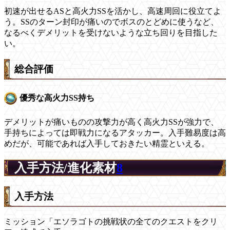
初速が出せるASと高火力SSを活かし、高速周回に役立てよ
う。SSのターン封印が痛いのでボスのとどめに使うなど、
なるべくデメリットを受けないような立ち回りを目指した
い。
総合評価
優秀な高火力SS持ち
デメリットが痛いものの攻撃力が高く高火力SSが強力で、
手持ちによっては即戦力になるアタッカー。入手難易度は高
めだが、可能であれば入手しておきたい精霊といえる。
入手方法/進化素材
8
入手方法
ミッション「エソラゴトの挑戦状の全てのクエストをクリ