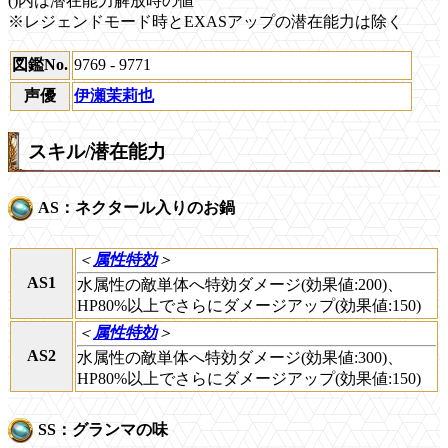
()内は潜在能力解放時の値
※レジェンドモード時とEXASアップの潜在能力は除く
図鑑No.
9769 - 9771
声優
伊瀬茉莉也
スキル/潜在能力
AS：ネクタール入りのお鍋
＜
属性特効
＞
AS1
水属性の敵単体へ特効ダメージ(効果値:200)、
HP80%以上でさらにダメージアップ(効果値:150)
＜
属性特効
＞
AS2
水属性の敵単体へ特効ダメージ(効果値:300)、
HP80%以上でさらにダメージアップ(効果値:150)
SS：グランマの味