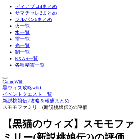
ディアブロ4まとめ
サマチャレ2まとめ
ソルバン6まとめ
火一覧
水一覧
雷一覧
光一覧
闇一覧
EXAS一覧
各種精霊一覧
GameWith
黒ウィズ攻略wiki
イベントクエスト一覧
新説桃娘伝2攻略＆報酬まとめ
スモモファミリー(新説桃娘伝2)の評価
【黒猫のウィズ】スモモファ
ミリー(新説桃娘伝2)の評価