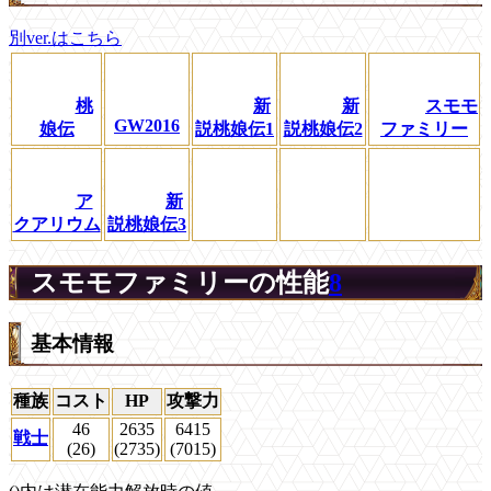
別ver.はこちら
桃
新
新
スモモ
GW2016
娘伝
説桃娘伝1
説桃娘伝2
ファミリー
ア
新
クアリウム
説桃娘伝3
スモモファミリーの性能
8
基本情報
種族
コスト
HP
攻撃力
46
2635
6415
戦士
(26)
(2735)
(7015)