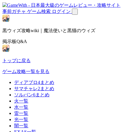
事前ガチャ
ゲーム検索
ログイン
黒ウィズ攻略wiki｜魔法使いと黒猫のウィズ
掲示板Q&A
トップに戻る
ゲーム攻略一覧を見る
ディアブロ4まとめ
サマチャレ2まとめ
ソルバン6まとめ
火一覧
水一覧
雷一覧
光一覧
闇一覧
EXAS一覧