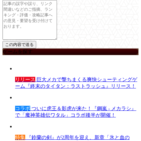
ゲームを探す
リリース
巨大メカで撃ちまくる爽快シューティングゲ
ーム『終末のタイタン：ラストラッシュ』リリース！
コラボ
ついに虎王＆影虎が来た！『鋼嵐 - メカラシ』
で「魔神英雄伝ワタル」コラボ後半が開催！
特集
『鈴蘭の剣』が2周年を迎え、新章「氷と血の