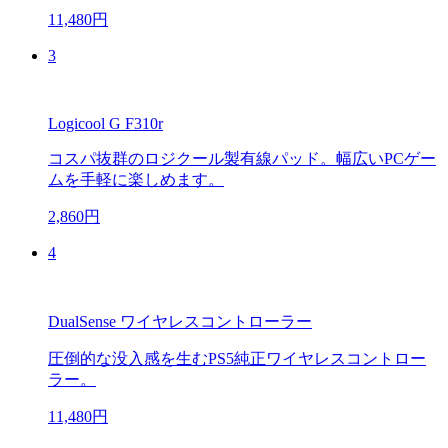
11,480円
3
Logicool G F310r
コスパ抜群のロジクール製有線パッド。幅広いPCゲー
ムを手軽に楽しめます。
2,860円
4
DualSense ワイヤレスコントローラー
圧倒的な没入感を生むPS5純正ワイヤレスコントロー
ラー。
11,480円