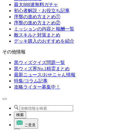
最大888連無料ガチャ
初心者解説・お役立ち記事
序盤の進め方まとめ①
序盤の進め方まとめ②
ミッションの内容と報酬一覧
敵スキルと対策まとめ
デッキ購入のおすすめを紹介
その他情報
黒ウィズクイズ問題一覧
黒ウィズ界No.1精霊まとめ
最新ニュース/おせニャん情報
特集/コラム記事
攻略ライター募集中！
検索
ご意見