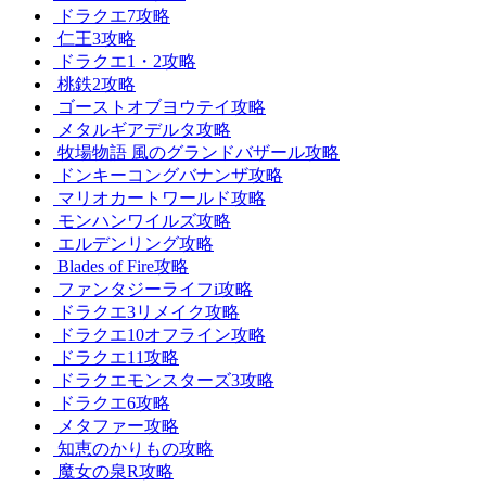
ドラクエ7攻略
仁王3攻略
ドラクエ1・2攻略
桃鉄2攻略
ゴーストオブヨウテイ攻略
メタルギアデルタ攻略
牧場物語 風のグランドバザール攻略
ドンキーコングバナンザ攻略
マリオカートワールド攻略
モンハンワイルズ攻略
エルデンリング攻略
Blades of Fire攻略
ファンタジーライフi攻略
ドラクエ3リメイク攻略
ドラクエ10オフライン攻略
ドラクエ11攻略
ドラクエモンスターズ3攻略
ドラクエ6攻略
メタファー攻略
知恵のかりもの攻略
魔女の泉R攻略