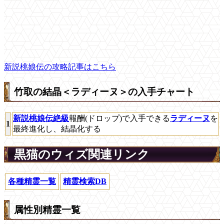
新説桃娘伝の攻略記事はこちら
竹取の結晶＜ラディーヌ＞の入手チャート
新説桃娘伝絶級
報酬(ドロップ)で入手できる
ラディーヌ
を
1
最終進化し、結晶化する
黒猫のウィズ関連リンク
各種精霊一覧
精霊検索DB
属性別精霊一覧