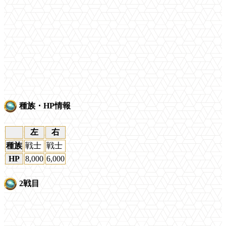
種族・HP情報
左
右
種族
戦士
戦士
HP
8,000
6,000
2戦目