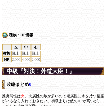
種族・HP情報
左
中
右
種族
戦士
戦士
戦士
HP
2,000
4,000
2,000
中級『対決！外道大臣！』
攻略まとめ
0
推奨属性は
火
。火属性の敵が多いので複属性に水を持つ精霊
がいるなら入れておきたい。初級よりは敵のHPが高いが、
こちらもそれほど難しくない。