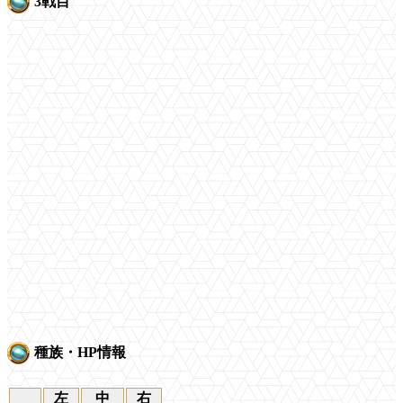
3戦目
種族・HP情報
左
中
右