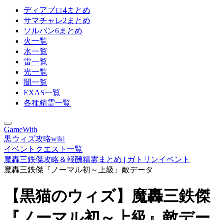
ディアブロ4まとめ
サマチャレ2まとめ
ソルバン6まとめ
火一覧
水一覧
雷一覧
光一覧
闇一覧
EXAS一覧
各種精霊一覧
GameWith
黒ウィズ攻略wiki
イベントクエスト一覧
魔轟三鉄傑攻略＆報酬精霊まとめ | ガトリンイベント
魔轟三鉄傑『ノーマル初～上級』敵データ
【黒猫のウィズ】魔轟三鉄傑
『ノーマル初～上級』敵デー