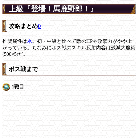
上級『登場！馬鹿野郎！』
攻略まとめ
0
推奨属性は
水
。初・中級と比べて敵のHPや攻撃力がやや上
がっている。ちなみにボス戦のスキル反射内容は残滅大魔術
(500×5)だ。
ボス戦まで
1戦目