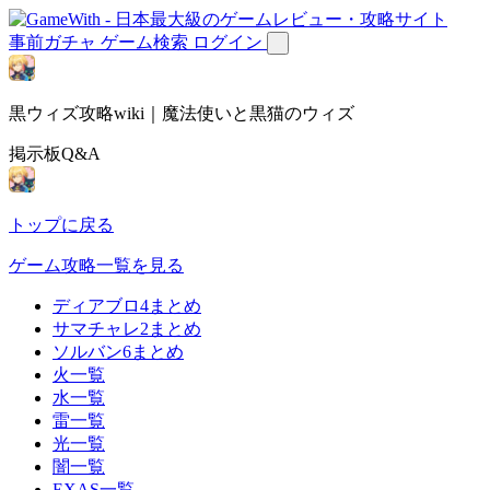
事前ガチャ
ゲーム検索
ログイン
黒ウィズ攻略wiki｜魔法使いと黒猫のウィズ
掲示板Q&A
トップに戻る
ゲーム攻略一覧を見る
ディアブロ4まとめ
サマチャレ2まとめ
ソルバン6まとめ
火一覧
水一覧
雷一覧
光一覧
闇一覧
EXAS一覧