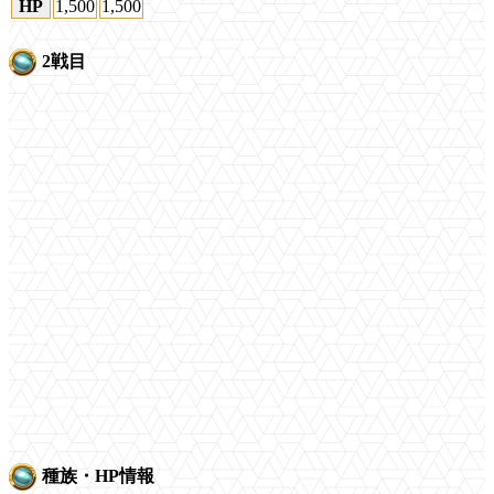
HP
1,500
1,500
2戦目
種族・HP情報