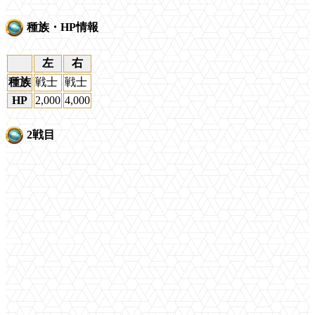
種族・HP情報
左
右
種族
戦士
戦士
HP
2,000
4,000
2戦目