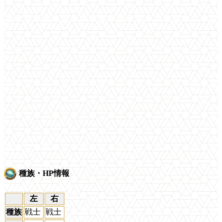
種族・HP情報
左
右
種族
戦士
戦士