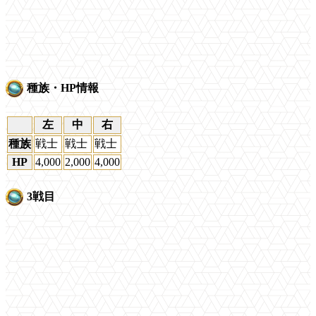
種族・HP情報
左
中
右
種族
戦士
戦士
戦士
HP
4,000
2,000
4,000
3戦目