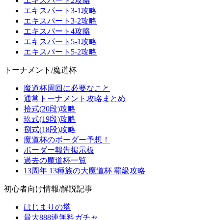
エキスパート2攻略
エキスパート3-1攻略
エキスパート3-2攻略
エキスパート4攻略
エキスパート5-1攻略
エキスパート5-2攻略
トーナメント/魔道杯
魔道杯周回に必要なこと
通常トーナメント攻略まとめ
拾式(20段)攻略
玖式(19段)攻略
捌式(18段)攻略
魔道杯のボーダー予想！
ボーダー報告掲示板
過去の魔道杯一覧
13周年 13種族の大魔道杯 覇級攻略
初心者向け情報/解説記事
はじまりの塔
最大888連無料ガチャ