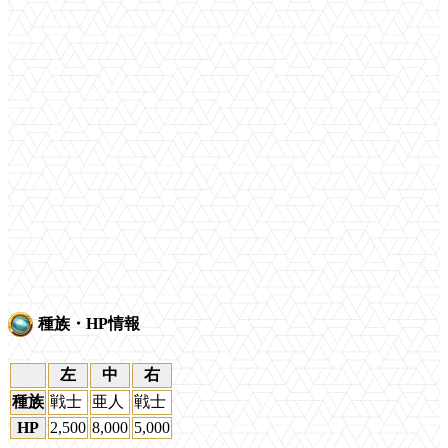
種族・HP情報
左
中
右
種族
戦士
亜人
戦士
HP
2,500
8,000
5,000