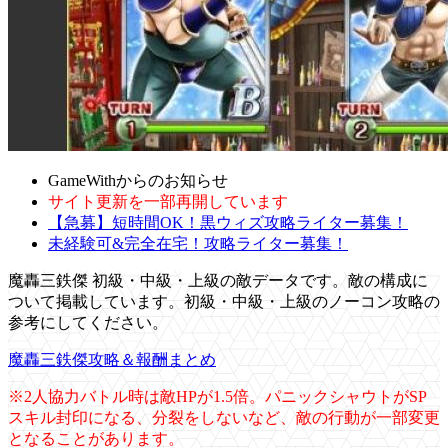
GameWithからのお知らせ
サイト更新を一部再開しています
【急募】短時間OK！黒ウィズ攻略ライター募集！
未経験可&完全在宅！攻略ライター募集！
魔轟三鉄傑 初級・中級・上級の敵データです。敵の構成に
ついて掲載しています。初級・中級・上級のノーコン攻略の
参考にしてください。
魔轟三鉄傑攻略＆報酬まとめ
※2人協力バトル時は敵HPが1.5倍。パニックシャウトがSP
スキル封印になる、分裂をしないなど、敵の行動が一部変更
となることがあります。