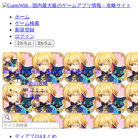
ホーム
ゲーム検索
新規登録
ログイン
2カラム
3カラム
黒ウィズ攻略wiki｜魔法使いと黒猫のウィズ
他の攻略
コミュ
速報
掲示板
ディアブロ4まとめ