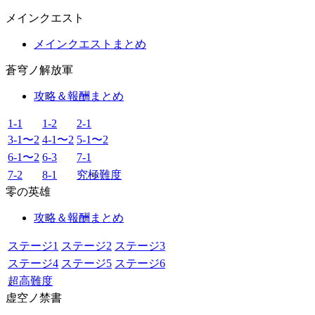
メインクエスト
メインクエストまとめ
蒼穹ノ解放軍
攻略＆報酬まとめ
1-1
1-2
2-1
3-1〜2
4-1〜2
5-1〜2
6-1〜2
6-3
7-1
7-2
8-1
究極難度
零の英雄
攻略＆報酬まとめ
ステージ1
ステージ2
ステージ3
ステージ4
ステージ5
ステージ6
超高難度
虚空ノ禁書