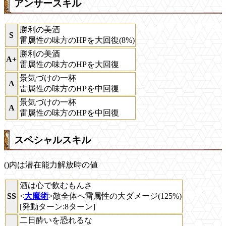
アンサースキル
勝利の美酒
S
雷属性の味方のHPを大回復(8%)
勝利の美酒
A+
雷属性の味方のHPを大回復
景気づけの一杯
A
雷属性の味方のHPを中回復
景気づけの一杯
A
雷属性の味方のHPを中回復
スペシャルスキル
()内は潜在能力解放時の値
酒は心で飲むもんさ
SS
<
大魔術
>敵全体へ雷属性の大ダメージ(125%)
[発動ターン:8ターン]
二日酔いを恐れるな