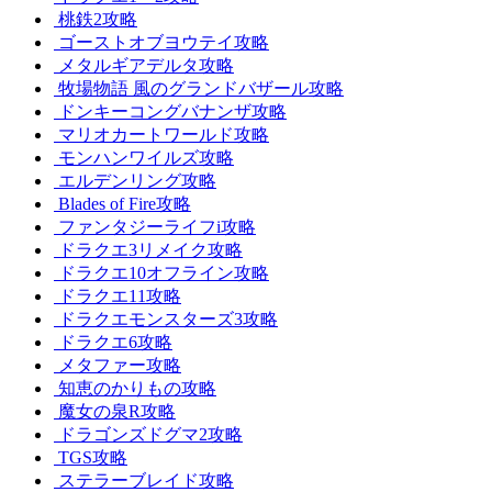
桃鉄2攻略
ゴーストオブヨウテイ攻略
メタルギアデルタ攻略
牧場物語 風のグランドバザール攻略
ドンキーコングバナンザ攻略
マリオカートワールド攻略
モンハンワイルズ攻略
エルデンリング攻略
Blades of Fire攻略
ファンタジーライフi攻略
ドラクエ3リメイク攻略
ドラクエ10オフライン攻略
ドラクエ11攻略
ドラクエモンスターズ3攻略
ドラクエ6攻略
メタファー攻略
知恵のかりもの攻略
魔女の泉R攻略
ドラゴンズドグマ2攻略
TGS攻略
ステラーブレイド攻略