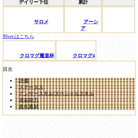
デイリー下位
累計
サロメ
アーシ
ア
別ver.はこちら
クロマグ魔道杯
クロマグ4
目次
評価
ステータス
アンサースキル/スペシャルスキル
潜在能力
進化素材