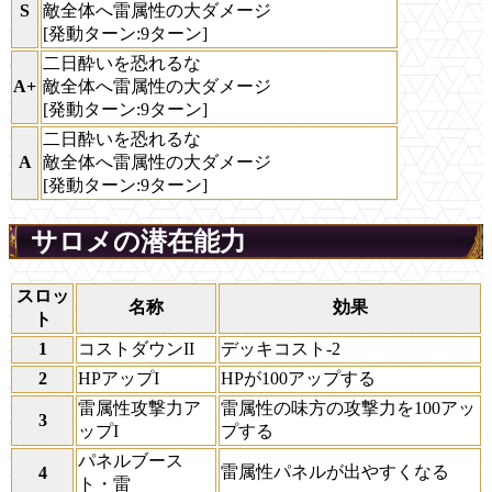
S
敵全体へ雷属性の大ダメージ
[発動ターン:9ターン]
二日酔いを恐れるな
A+
敵全体へ雷属性の大ダメージ
[発動ターン:9ターン]
二日酔いを恐れるな
A
敵全体へ雷属性の大ダメージ
[発動ターン:9ターン]
サロメの潜在能力
スロッ
名称
効果
ト
1
コストダウンII
デッキコスト-2
2
HPアップI
HPが100アップする
雷属性攻撃力ア
雷属性の味方の攻撃力を100アッ
3
ップI
プする
パネルブース
雷属性パネルが出やすくなる
4
ト・雷