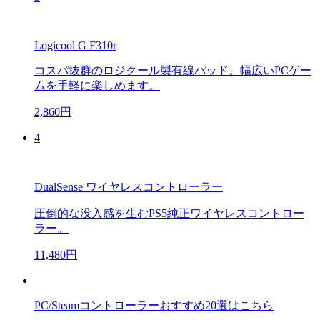
Logicool G F310r
コスパ抜群のロジクール製有線パッド。幅広いPCゲー
ムを手軽に楽しめます。
2,860円
4
DualSense ワイヤレスコントローラー
圧倒的な没入感を生むPS5純正ワイヤレスコントロー
ラー。
11,480円
PC/Steamコントローラーおすすめ20選はこちら