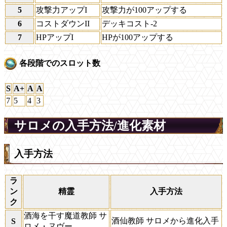
5
攻撃力アップI
攻撃力が100アップする
6
コストダウンII
デッキコスト-2
7
HPアップI
HPが100アップする
各段階でのスロット数
S
A+
A
A
7
5
4
3
サロメの入手方法/進化素材
入手方法
ラ
ン
精霊
入手方法
ク
酒海を干す魔道教師 サ
酒仙教師 サロメから進化入手
S
ロメ・ヌヴー