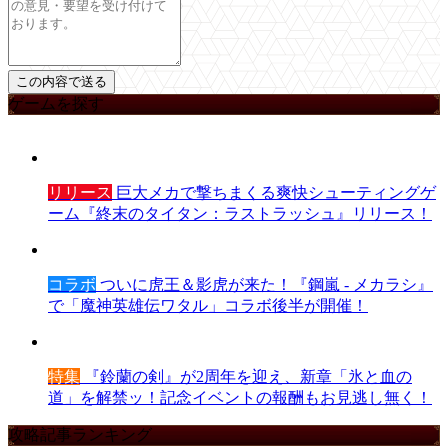
ゲームを探す
リリース
巨大メカで撃ちまくる爽快シューティングゲ
ーム『終末のタイタン：ラストラッシュ』リリース！
コラボ
ついに虎王＆影虎が来た！『鋼嵐 - メカラシ』
で「魔神英雄伝ワタル」コラボ後半が開催！
特集
『鈴蘭の剣』が2周年を迎え、新章「氷と血の
道」を解禁ッ！記念イベントの報酬もお見逃し無く！
攻略記事ランキング