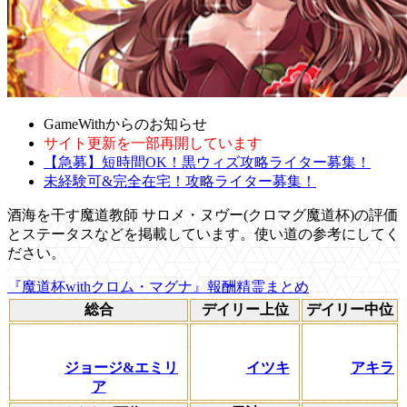
GameWithからのお知らせ
サイト更新を一部再開しています
【急募】短時間OK！黒ウィズ攻略ライター募集！
未経験可&完全在宅！攻略ライター募集！
酒海を干す魔道教師 サロメ・ヌヴー(クロマグ魔道杯)の評価
とステータスなどを掲載しています。使い道の参考にしてく
ださい。
『魔道杯withクロム・マグナ』報酬精霊まとめ
総合
デイリー上位
デイリー中位
ジョージ&エミリ
イツキ
アキラ
ア