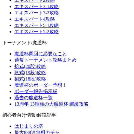
エキスパート2攻略
エキスパート3-1攻略
エキスパート3-2攻略
エキスパート4攻略
エキスパート5-1攻略
エキスパート5-2攻略
トーナメント/魔道杯
魔道杯周回に必要なこと
通常トーナメント攻略まとめ
拾式(20段)攻略
玖式(19段)攻略
捌式(18段)攻略
魔道杯のボーダー予想！
ボーダー報告掲示板
過去の魔道杯一覧
13周年 13種族の大魔道杯 覇級攻略
初心者向け情報/解説記事
はじまりの塔
最大888連無料ガチャ