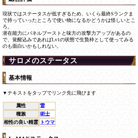
現状ではステータスが低すぎるため、いくら最終Sランクま
で持っていったところで使い物になるかどうかは怪しいとこ
ろ。
潜在能力に
パネルブーストと味方の攻撃力アップがある
の
で、覚醒込みであればLv1の状態で生贄枠として使ってみる
のも面白いかもしれない。
サロメのステータス
基本情報
▼テキストをタップでリンク先に飛びます
属性
雷
種族
術士
相性の良い精霊
トウマ