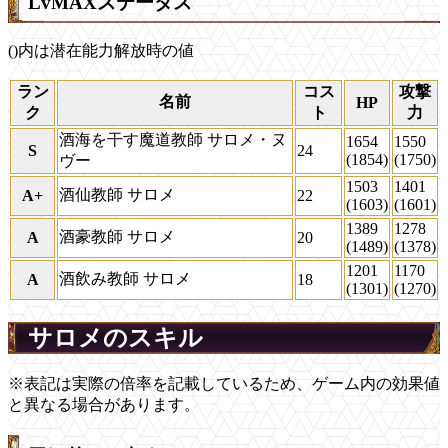
LvMAXステータス
()内は潜在能力解放時の値
ラン
コス
攻撃
名前
HP
ク
ト
力
酒海を干す魔道教師 サロメ・ヌ
1654
1550
S
24
(1854)
(1750)
ヴー
1503
1401
酒仙教師 サロメ
A+
22
(1603)
(1601)
1389
1278
酒豪教師 サロメ
A
20
(1489)
(1378)
1201
1170
酒飲み教師 サロメ
A
18
(1301)
(1270)
サロメのスキル
※表記は実際の倍率を記載しているため、ゲーム内の効果値
と異なる場合があります。