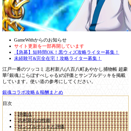
GameWithからのお知らせ
サイト更新を一部再開しています
【急募】短時間OK！黒ウィズ攻略ライター募集！
未経験可&完全在宅！攻略ライター募集！
江戸一番のツッコミ 志村新八(八百八町あやかし捕物帳 超豪
華｢銀魂｣こらぼすぺしゃる)の評価とサンプルデッキを掲載
しています。使い道の参考にしてください。
銀魂コラボ攻略＆報酬まとめ
目次
評価点
志村新八の性能
サンプルデッキと評価