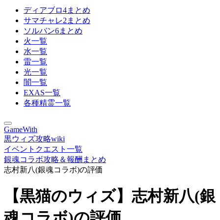
ディアブロ4まとめ
サマチャレ2まとめ
ソルバン6まとめ
火一覧
水一覧
雷一覧
光一覧
闇一覧
EXAS一覧
各種精霊一覧
GameWith
黒ウィズ攻略wiki
イベントクエスト一覧
銀魂コラボ攻略＆報酬まとめ
志村新八(銀魂コラボ)の評価
【黒猫のウィズ】志村新八(銀
魂コラボ)の評価