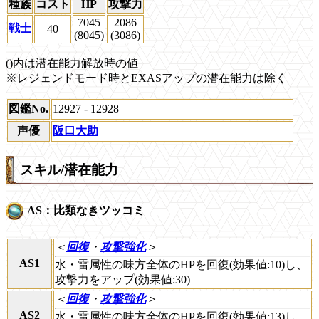
種族
コスト
HP
攻撃力
7045
2086
戦士
40
(8045)
(3086)
()内は潜在能力解放時の値
※レジェンドモード時とEXASアップの潜在能力は除く
図鑑No.
12927 - 12928
声優
阪口大助
スキル/潜在能力
AS：比類なきツッコミ
＜
回復
・
攻撃強化
＞
AS1
水・雷属性の味方全体のHPを回復(効果値:10)し、
攻撃力をアップ(効果値:30)
＜
回復
・
攻撃強化
＞
AS2
水・雷属性の味方全体のHPを回復(効果値:13)し、