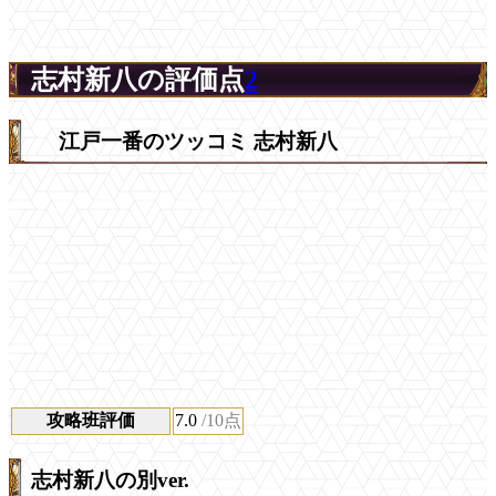
志村新八の評価点
2
江戸一番のツッコミ 志村新八
攻略班評価
7.0
/10点
志村新八の別ver.