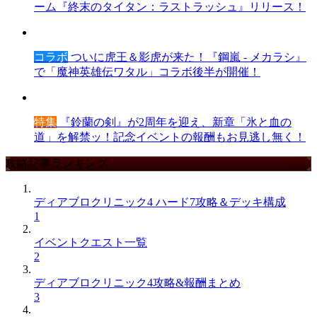
ーム『終末のタイタン：ラストラッシュ』リリース！
コラボ
ついに虎王＆影虎が来た！『鋼嵐 - メカラシ』
で「魔神英雄伝ワタル」コラボ後半が開催！
特集
『鈴蘭の剣』が2周年を迎え、新章「氷と血の
道」を解禁ッ！記念イベントの報酬もお見逃し無く！
攻略記事ランキング
ディアブロクリニック4 ハード7攻略＆デッキ構成
1
イベントクエスト一覧
2
ディアブロクリニック4攻略&報酬まとめ
3