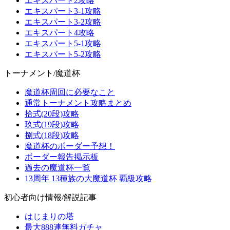
エキスパート2攻略
エキスパート3-1攻略
エキスパート3-2攻略
エキスパート4攻略
エキスパート5-1攻略
エキスパート5-2攻略
トーナメント/魔道杯
魔道杯周回に必要なこと
通常トーナメント攻略まとめ
拾式(20段)攻略
玖式(19段)攻略
捌式(18段)攻略
魔道杯のボーダー予想！
ボーダー報告掲示板
過去の魔道杯一覧
13周年 13種族の大魔道杯 覇級攻略
初心者向け情報/解説記事
はじまりの塔
最大888連無料ガチャ