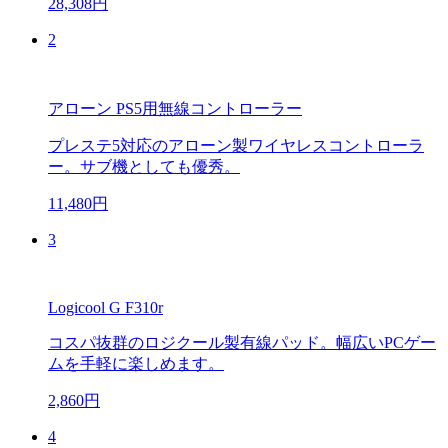
28,308円
2
アローン PS5用無線コントローラー
プレステ5対応のアローン製ワイヤレスコントローラ
ー。サブ機としても優秀。
11,480円
3
Logicool G F310r
コスパ抜群のロジクール製有線パッド。幅広いPCゲー
ムを手軽に楽しめます。
2,860円
4