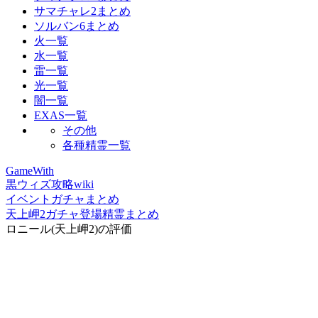
サマチャレ2まとめ
ソルバン6まとめ
火一覧
水一覧
雷一覧
光一覧
闇一覧
EXAS一覧
その他
各種精霊一覧
GameWith
黒ウィズ攻略wiki
イベントガチャまとめ
天上岬2ガチャ登場精霊まとめ
ロニール(天上岬2)の評価