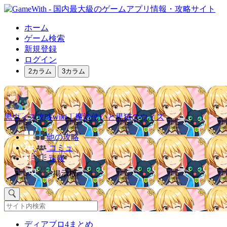
ホーム
ゲーム検索
新規登録
ログイン
2カラム
3カラム
黒ウィズ攻略wiki｜魔法使いと黒猫のウィズ
他の攻略
コミュ
速報
掲示板
ディアブロ4まとめ