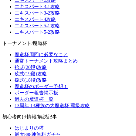
エキスパート2攻略
エキスパート3-1攻略
エキスパート3-2攻略
エキスパート4攻略
エキスパート5-1攻略
エキスパート5-2攻略
トーナメント/魔道杯
魔道杯周回に必要なこと
通常トーナメント攻略まとめ
拾式(20段)攻略
玖式(19段)攻略
捌式(18段)攻略
魔道杯のボーダー予想！
ボーダー報告掲示板
過去の魔道杯一覧
13周年 13種族の大魔道杯 覇級攻略
初心者向け情報/解説記事
はじまりの塔
最大888連無料ガチャ