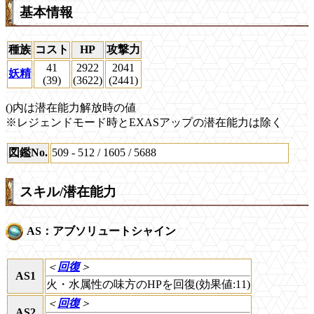
基本情報
種族
コスト
HP
攻撃力
41
2922
2041
妖精
(39)
(3622)
(2441)
()内は潜在能力解放時の値
※レジェンドモード時とEXASアップの潜在能力は除く
図鑑No.
509 - 512 / 1605 / 5688
スキル/潜在能力
AS：アブソリュートシャイン
＜
回復
＞
AS1
火・水属性の味方のHPを回復(効果値:11)
＜
回復
＞
AS2