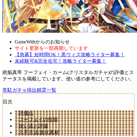
GameWithからのお知らせ
サイト更新を一部再開しています
【急募】短時間OK！黒ウィズ攻略ライター募集！
未経験可&完全在宅！攻略ライター募集！
絶焔真帝 フーフェイ・カーム(クリスタルガチャ)の評価とス
テータスを掲載しています。使い道の参考にしてください。
常駐ガチャ排出精霊一覧
目次
評価点
フーフェイの性能
使い道と評価
入手方法/進化素材