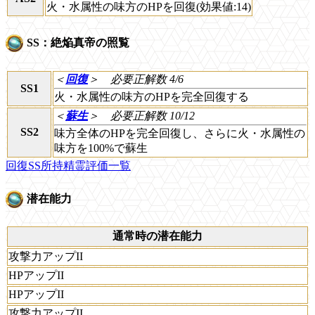
火・水属性の味方のHPを回復(効果値:14)
SS：絶焔真帝の照覧
＜
回復
＞
必要正解数 4/6
SS1
火・水属性の味方のHPを完全回復する
＜
蘇生
＞
必要正解数 10/12
SS2
味方全体のHPを完全回復し、さらに火・水属性の
味方を100%で蘇生
回復SS所持精霊評価一覧
潜在能力
通常時の潜在能力
攻撃力アップII
HPアップII
HPアップII
攻撃力アップII