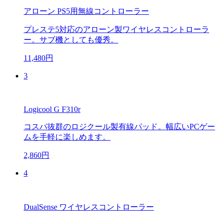
アローン PS5用無線コントローラー
プレステ5対応のアローン製ワイヤレスコントローラ
ー。サブ機としても優秀。
11,480円
3
Logicool G F310r
コスパ抜群のロジクール製有線パッド。幅広いPCゲー
ムを手軽に楽しめます。
2,860円
4
DualSense ワイヤレスコントローラー