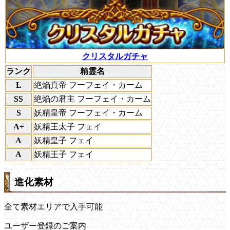
クリスタルガチャ
ランク
精霊名
L
絶焔真帝 フーフェイ・カーム
SS
絶焔の君主 フーフェイ・カーム
S
妖精皇帝 フーフェイ・カーム
A+
妖精王太子 フェイ
A
妖精皇子 フェイ
A
妖精王子 フェイ
進化素材
全て素材エリアで入手可能
ユーザー登録のご案内