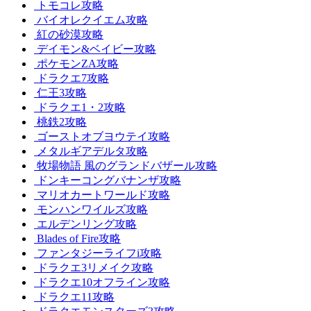
トモコレ攻略
バイオレクイエム攻略
紅の砂漠攻略
デイモン&ベイビー攻略
ポケモンZA攻略
ドラクエ7攻略
仁王3攻略
ドラクエ1・2攻略
桃鉄2攻略
ゴーストオブヨウテイ攻略
メタルギアデルタ攻略
牧場物語 風のグランドバザール攻略
ドンキーコングバナンザ攻略
マリオカートワールド攻略
モンハンワイルズ攻略
エルデンリング攻略
Blades of Fire攻略
ファンタジーライフi攻略
ドラクエ3リメイク攻略
ドラクエ10オフライン攻略
ドラクエ11攻略