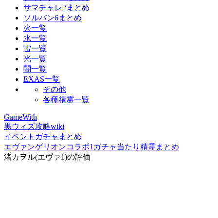
サマチャレ2まとめ
ソルバン6まとめ
火一覧
水一覧
雷一覧
光一覧
闇一覧
EXAS一覧
その他
各種精霊一覧
GameWith
黒ウィズ攻略wiki
イベントガチャまとめ
エヴァンゲリオンコラボ1ガチャ当たり精霊まとめ
渚カヲル(エヴァ1)の評価