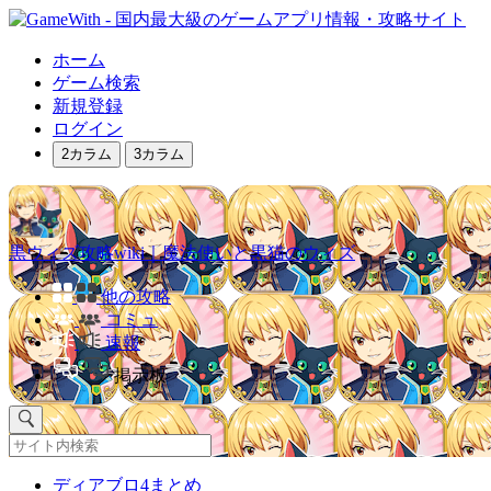
ホーム
ゲーム検索
新規登録
ログイン
2カラム
3カラム
黒ウィズ攻略wiki｜魔法使いと黒猫のウィズ
他の攻略
コミュ
速報
掲示板
ディアブロ4まとめ