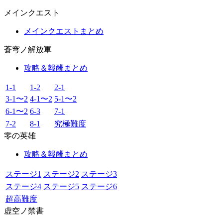
メインクエスト
メインクエストまとめ
蒼穹ノ解放軍
攻略＆報酬まとめ
1-1
1-2
2-1
3-1〜2
4-1〜2
5-1〜2
6-1〜2
6-3
7-1
7-2
8-1
究極難度
零の英雄
攻略＆報酬まとめ
ステージ1
ステージ2
ステージ3
ステージ4
ステージ5
ステージ6
超高難度
虚空ノ禁書