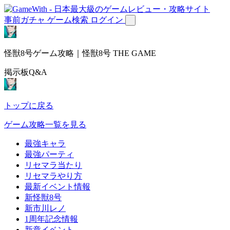
事前ガチャ
ゲーム検索
ログイン
怪獣8号ゲーム攻略｜怪獣8号 THE GAME
掲示板Q&A
トップに戻る
ゲーム攻略一覧を見る
最強キャラ
最強パーティ
リセマラ当たり
リセマラやり方
最新イベント情報
新怪獣8号
新市川レノ
1周年記念情報
新章イベント