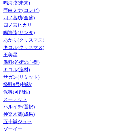
鳴海弦(未来)
亜白ミナ(コンビ)
四ノ宮功(全盛)
四ノ宮ヒカリ
鳴海弦(サンタ)
あかり(クリスマス)
キコル(クリスマス)
王美星
保科(斧術の心得)
キコル(逸材)
サガン(リミット)
怪獣8号(灼熱)
保科(可能性)
スーテッド
ハルイチ(選択)
神楽木葵(成果)
五十嵐ジュラ
ゾーイー