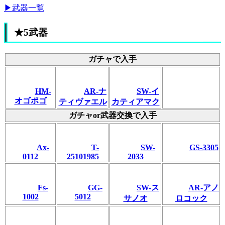
▶武器一覧
★5武器
ガチャで入手
HM-
AR-ナ
SW-イ
オゴポゴ
ティヴァエル
カティアマク
ガチャor武器交換で入手
Ax-
T-
SW-
GS-3305
0112
25101985
2033
Fs-
GG-
SW-ス
AR-アノ
1002
5012
サノオ
ロコック