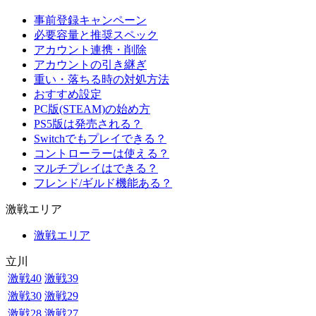
事前登録キャンペーン
必要容量と推奨スペック
アカウント連携・削除
アカウントの引き継ぎ
重い・落ちる時の対処方法
おすすめ設定
PC版(STEAM)の始め方
PS5版は発売される？
Switchでもプレイできる？
コントローラーは使える？
マルチプレイはできる？
フレンド/ギルド機能ある？
激戦エリア
激戦エリア
立川
激戦40
激戦39
激戦30
激戦29
激戦28
激戦27