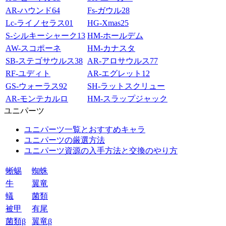
AR-ハウンド64
Fs-ガウル28
Lc-ライノセラス01
HG-Xmas25
S-シルキーシャーク13
HM-ホールデム
AW-スコポーネ
HM-カナスタ
SB-ステゴサウルス38
AR-アロサウルス77
RF-ユディト
AR-エグレット12
GS-ウォーラス92
SH-ラットスクリュー
AR-モンテカルロ
HM-スラップジャック
ユニパーツ
ユニパーツ一覧とおすすめキャラ
ユニパーツの厳選方法
ユニパーツ資源の入手方法と交換のやり方
蜥蜴
蜘蛛
牛
翼竜
蟻
菌類
被甲
有尾
菌類β
翼竜β