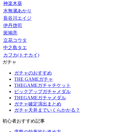
神楽木葵
水無瀬あかり
長谷川エイジ
伊丹啓司
斑鳩亮
立花コウタ
中之島タエ
カフカ(トナカイ)
ガチャ
ガチャのおすすめ
THE GAMEガチャ
THEGAMEガチャチケット
ピックアップガチャメダル
THEGAMEガチャメダル
ガチャ確定演出まとめ
ガチャ天井までいくらかかる？
初心者おすすめ記事
序盤の効率的な進め方