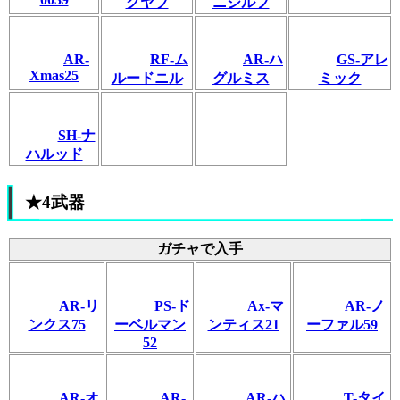
クヤブ
ニジルフ
AR-
RF-ム
AR-ハ
GS-アレ
Xmas25
ルードニル
グルミス
ミック
SH-ナ
ハルッド
★4武器
ガチャで入手
AR-リ
PS-ド
Ax-マ
AR-ノ
ンクス75
ーベルマン
ンティス21
ーファル59
52
AR-オ
AR-
AR-ハ
T-タイ