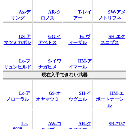
Ax-デ
AR-ク
T-レイ
SW-アメ
リング
ロノス
アー
ノトリフネ
GS-ア
GG-イ
Fs-ヴ
SH-エク
マツミカボシ
アペトス
ィーザル
スニプス
Lc-ブ
S-イワ
HM-ア
リュンヒルド
ナガヒメ
イマール
現在入手できない武器
Lc-ア
GS-オ
SH‐イ
HM-エ
ノローラル
オヤマツミ
ウグニル
ポートナーシ
ル
Lc-
AW-コ
AR-グ
SB-7137
0039