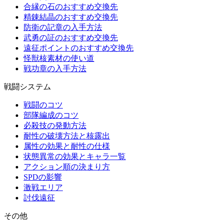
合縁の石のおすすめ交換先
精錬結晶のおすすめ交換先
防衛の記章の入手方法
武勇の証のおすすめ交換先
遠征ポイントのおすすめ交換先
怪獣核素材の使い道
戦功章の入手方法
戦闘システム
戦闘のコツ
部隊編成のコツ
必殺技の発動方法
耐性の破壊方法と核露出
属性の効果と耐性の仕様
状態異常の効果とキャラ一覧
アクション順の決まり方
SPDの影響
激戦エリア
討伐遠征
その他