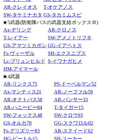
AR-クレイオス
T-オケアノス
SW-タケミナカタ
GS-タカミムスビ
★5武器(防衛隊パスの武器支給ボックスⅢ)
Ax-デリング
AR-クロノス
T-レイアー
SW-アメノトリフネ
GS-アマツミカボシ
GG-イアペトス
Fs-ヴィーザル
SH-エクスニプス
Lc-ブリュンヒルド
S-イワナガヒメ
HM-アイマール
★4武器
AR-リンクス75
PS-ドーベルマン52
Ax-マンティス21
AR-ノーファル59
AR-オクトパス58
AR-パンサー33
AR-ハニービー84
T-タイガー15
SW-フォックス48
SW-クロウ93
GS-オルカ70
GG-スクワロル02
Fs-グリズリー83
AR-スクイード62
HG-ビートル15
SH‐ユーカー