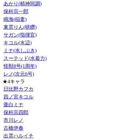
あかり(精神同調)
保科宗一郎
鳴海(稲妻)
東雲りん(研鑽)
サガン(指揮官)
キコル(水辺)
ミナ(水しぶき)
スーテッド(水着力)
怪獣8号(1周年)
レノ(次元6号)
★4キャラ
日比野カフカ
四ノ宮キコル
亜白ミナ
保科宗四郎
市川レノ
古橋伊春
出雲ハルイチ