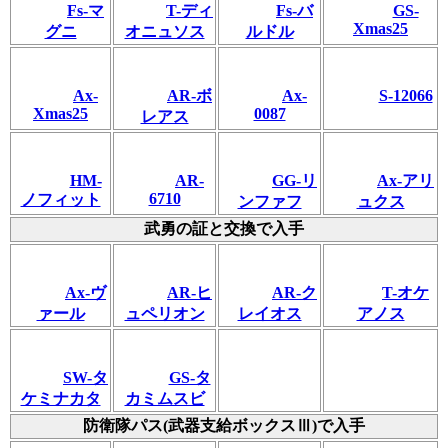
Fs-マ
T-ディ
Fs-バ
GS-
Xmas25
グニ
オニュソス
ルドル
Ax-
AR-ボ
Ax-
S-12066
Xmas25
0087
レアス
HM-
AR-
GG-リ
Ax-アリ
6710
ノフィット
ンファフ
ュクス
武勇の証と交換で入手
Ax-ヴ
AR-ヒ
AR-ク
T-オケ
ァール
ュペリオン
レイオス
アノス
SW-タ
GS-タ
ケミナカタ
カミムスビ
防衛隊パス(武器支給ボックスⅢ)で入手