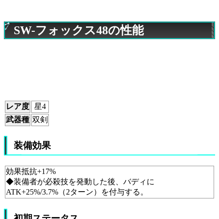
SW-フォックス48の性能
レア度
星4
武器種
双剣
装備効果
効果抵抗+17%
◆装備者が必殺技を発動した後、バディに
ATK+25%/3.7%（2ターン）を付与する。
初期ステータス