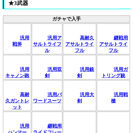
★3武器
ガチャで入手
汎用
汎用ア
高耐久
継戦用
戦斧
サルトライフ
アサルトライ
アサルトライ
ル
フル
フル
汎用
汎用双
汎用銃
汎用ガ
キャノン砲
剣
剣
トリング銃
高耐
汎用パ
汎用大
汎用戦
久ガントレ
ワードスーツ
剣
槍
ット
汎用
継戦用
ハンマー
ライドフレー