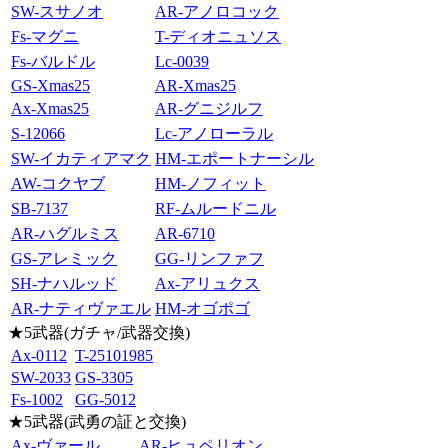
SW-スサノオ
AR-アノロコック
Fs-マグニ
T-ディオニュソス
Fs-バルドル
Lc-0039
GS-Xmas25
AR-Xmas25
Ax-Xmas25
AR-グニジルフ
S-12066
Lc-アノローラル
SW-イカティアマク
HM-エポートナーシル
AW-コクヤブ
HM-ノフィット
SB-7137
RF-ムルードニル
AR-ハグルミス
AR-6710
GS-アレミック
GG-リンファフ
SH-ナハルッド
Ax-アリュクス
AR-ナティヴァエル
HM-オゴポゴ
★5武器(ガチャ/武器交換)
Ax-0112
T-25101985
SW-2033
GS-3305
Fs-1002
GG-5012
★5武器(武勇の証と交換)
Ax-ヴァール
AR-ヒュペリオン