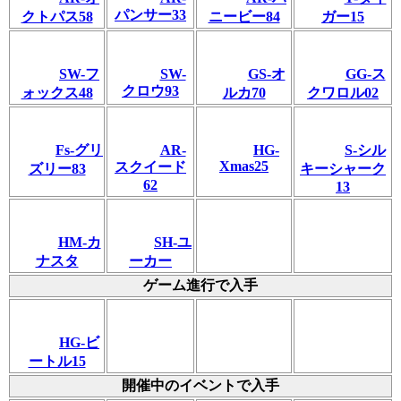
パンサー33
クトパス58
ニービー84
ガー15
SW-フ
SW-
GS-オ
GG-ス
クロウ93
ォックス48
ルカ70
クワロル02
Fs-グリ
AR-
HG-
S-シル
Xmas25
スクイード
ズリー83
キーシャーク
62
13
HM-カ
SH‐ユ
ナスタ
ーカー
ゲーム進行で入手
HG-ビ
ートル15
開催中のイベントで入手