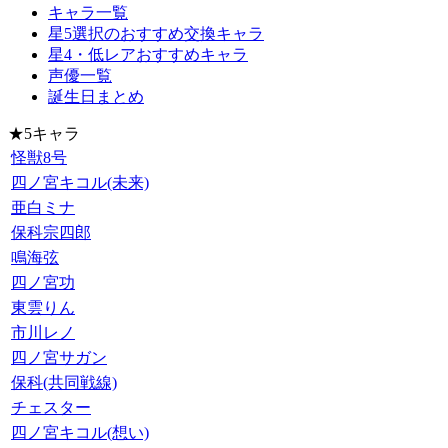
キャラ一覧
星5選択のおすすめ交換キャラ
星4・低レアおすすめキャラ
声優一覧
誕生日まとめ
★5キャラ
怪獣8号
四ノ宮キコル(未来)
亜白ミナ
保科宗四郎
鳴海弦
四ノ宮功
東雲りん
市川レノ
四ノ宮サガン
保科(共同戦線)
チェスター
四ノ宮キコル(想い)