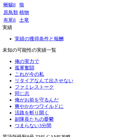
蜥蜴β
狼
原鳥類
植物
有尾β
土竜
実績
実績の獲得条件と報酬
未知の可能性の実績一覧
俺の実力で
孤軍奮闘
これが今の私
リタイアなんて出させない
ファミレストーク
同じ志
俺がお前を守るんだ
爽やかかつワイルドに
活路を斬り開く
副隊長たちの憂鬱
つまらない3分間
英語版怪獣8号 THE GAME攻略