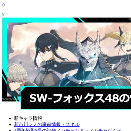
0
新キャラ情報
新市川レノの事前情報・スキル
1周年怪獣8号の評価
／
ガチャシミュ
／
ガチャ引くべ