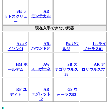
SH-ラ
AR-
モンテカル
ットスクリュ
ロ
ー
現在入手できない武器
Ax-バ
AR-
Fs-ガウ
Lc-ライ
ハウンド64
イソン91
ル28
ノセラス01
HM-ホ
AW-
SB-ス
AR-ア
スコポーネ
ールデム
テゴサウルス
ロサウルス77
38
RF-ユ
AR-
GS-ウ
エグレット
ディト
ォーラス92
12