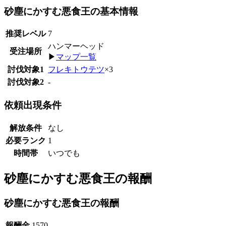
砂塵にかすむ悪食王の基本情報
推奨レベル
7
ハンマーヘッド
受注場所
▶
マップ一覧
討伐対象1
フレキトウテツ
×3
討伐対象2
-
依頼出現条件
解放条件
なし
必要ランク
1
時間帯
いつでも
砂塵にかすむ悪食王の報酬
砂塵にかすむ悪食王の報酬
報酬金
1570