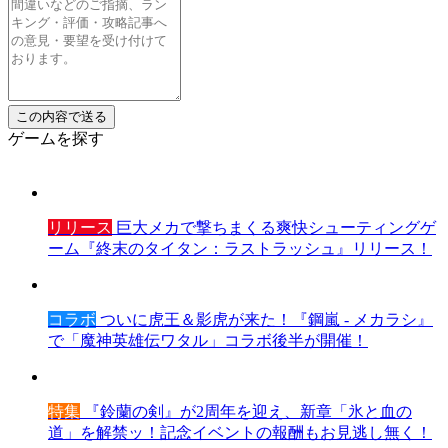
ゲームを探す
リリース
巨大メカで撃ちまくる爽快シューティングゲ
ーム『終末のタイタン：ラストラッシュ』リリース！
コラボ
ついに虎王＆影虎が来た！『鋼嵐 - メカラシ』
で「魔神英雄伝ワタル」コラボ後半が開催！
特集
『鈴蘭の剣』が2周年を迎え、新章「氷と血の
道」を解禁ッ！記念イベントの報酬もお見逃し無く！