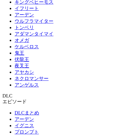
キングベヒーモス
イフリート
アーデン
ウルフラマイター
トンベリ
アダマンタイマイ
オメガ
ケルベロス
鬼王
伏龍王
夜叉王
アヤカシ
ネクロマンサー
アンゲルス
DLC
エピソード
DLCまとめ
アーデン
イグニス
プロンプト