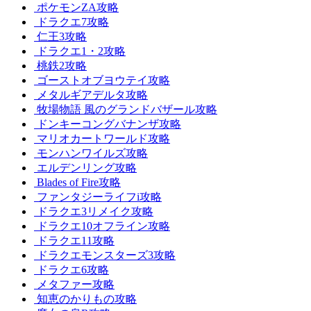
ポケモンZA攻略
ドラクエ7攻略
仁王3攻略
ドラクエ1・2攻略
桃鉄2攻略
ゴーストオブヨウテイ攻略
メタルギアデルタ攻略
牧場物語 風のグランドバザール攻略
ドンキーコングバナンザ攻略
マリオカートワールド攻略
モンハンワイルズ攻略
エルデンリング攻略
Blades of Fire攻略
ファンタジーライフi攻略
ドラクエ3リメイク攻略
ドラクエ10オフライン攻略
ドラクエ11攻略
ドラクエモンスターズ3攻略
ドラクエ6攻略
メタファー攻略
知恵のかりもの攻略