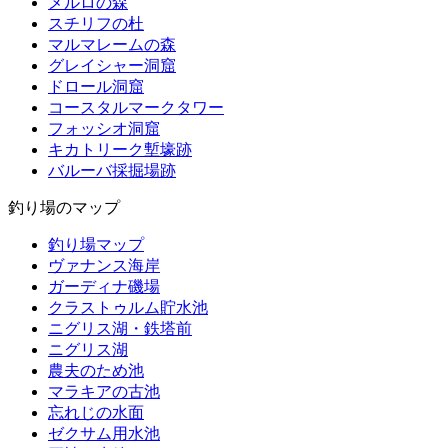
メルロの森
スチリフの杜
マルマレームの森
グレイシャー洞窟
ドロール洞窟
コースタルマークタワー
フォッシオ洞窟
キカトリーク塹壕跡
バルーバ採掘場跡
釣り場のマップ
釣り場マップ
ヴァナンス海岸
ガーディナ磯場
クラストゥルム貯水池
ニグリス湖・鉄塔前
ニグリス湖
農夫のため池
マラキアの古池
忘れじの水面
ゼクサム用水池