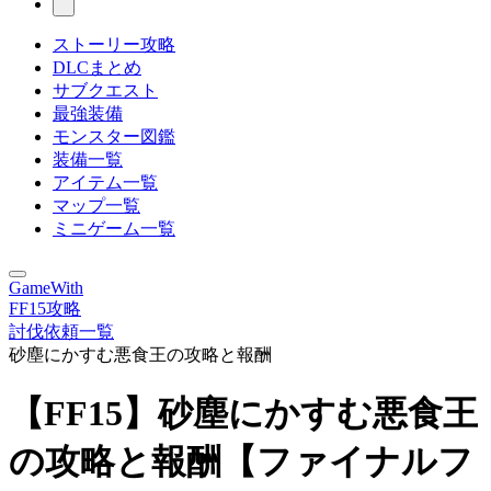
ストーリー攻略
DLCまとめ
サブクエスト
最強装備
モンスター図鑑
装備一覧
アイテム一覧
マップ一覧
ミニゲーム一覧
GameWith
FF15攻略
討伐依頼一覧
砂塵にかすむ悪食王の攻略と報酬
【FF15】砂塵にかすむ悪食王
の攻略と報酬【ファイナルフ