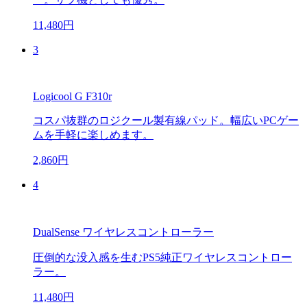
11,480円
3
Logicool G F310r
コスパ抜群のロジクール製有線パッド。幅広いPCゲー
ムを手軽に楽しめます。
2,860円
4
DualSense ワイヤレスコントローラー
圧倒的な没入感を生むPS5純正ワイヤレスコントロー
ラー。
11,480円