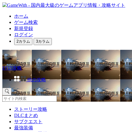
ホーム
ゲーム検索
新規登録
ログイン
2カラム
3カラム
FF15攻略
他の攻略
ストーリー攻略
DLCまとめ
サブクエスト
最強装備