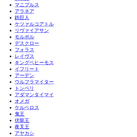
マニプルス
アラネア
鉄巨人
ケツァルコアトル
リヴァイアサン
モルボル
デスクロー
フォラス
レイヴス
キングベヒーモス
イフリート
アーデン
ウルフラマイター
トンベリ
アダマンタイマイ
オメガ
ケルベロス
鬼王
伏龍王
夜叉王
アヤカシ