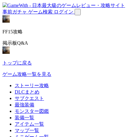
事前ガチャ
ゲーム検索
ログイン
FF15攻略
掲示板Q&A
トップに戻る
ゲーム攻略一覧を見る
ストーリー攻略
DLCまとめ
サブクエスト
最強装備
モンスター図鑑
装備一覧
アイテム一覧
マップ一覧
ミニゲーム一覧