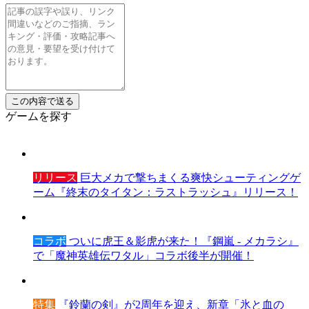
ゲームを探す
リリース
巨大メカで撃ちまくる爽快シューティングゲ
ーム『終末のタイタン：ラストラッシュ』リリース！
コラボ
ついに虎王＆影虎が来た！『鋼嵐 - メカラシ』
で「魔神英雄伝ワタル」コラボ後半が開催！
特集
『鈴蘭の剣』が2周年を迎え、新章「氷と血の