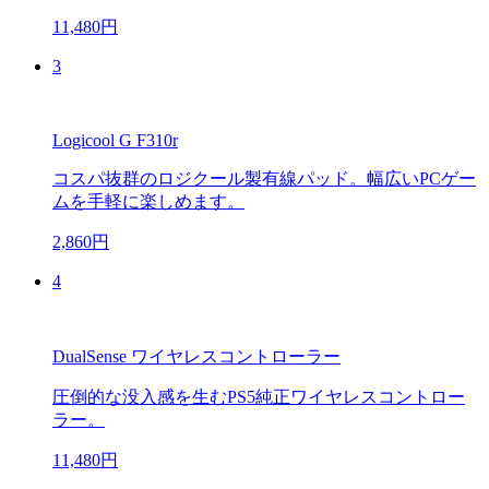
11,480円
3
Logicool G F310r
コスパ抜群のロジクール製有線パッド。幅広いPCゲー
ムを手軽に楽しめます。
2,860円
4
DualSense ワイヤレスコントローラー
圧倒的な没入感を生むPS5純正ワイヤレスコントロー
ラー。
11,480円