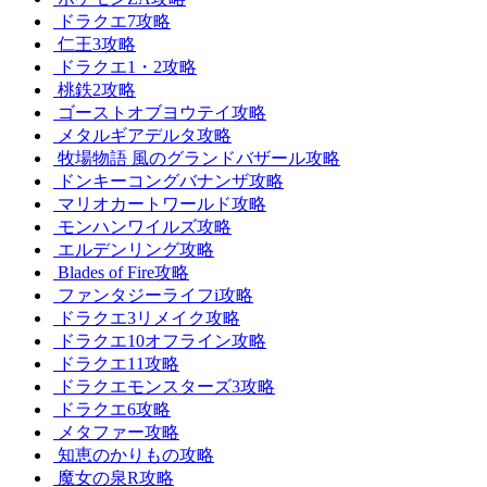
ドラクエ7攻略
仁王3攻略
ドラクエ1・2攻略
桃鉄2攻略
ゴーストオブヨウテイ攻略
メタルギアデルタ攻略
牧場物語 風のグランドバザール攻略
ドンキーコングバナンザ攻略
マリオカートワールド攻略
モンハンワイルズ攻略
エルデンリング攻略
Blades of Fire攻略
ファンタジーライフi攻略
ドラクエ3リメイク攻略
ドラクエ10オフライン攻略
ドラクエ11攻略
ドラクエモンスターズ3攻略
ドラクエ6攻略
メタファー攻略
知恵のかりもの攻略
魔女の泉R攻略