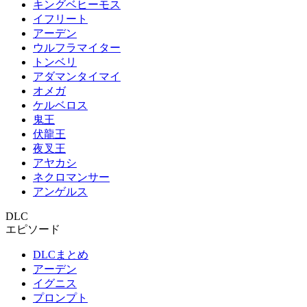
キングベヒーモス
イフリート
アーデン
ウルフラマイター
トンベリ
アダマンタイマイ
オメガ
ケルベロス
鬼王
伏龍王
夜叉王
アヤカシ
ネクロマンサー
アンゲルス
DLC
エピソード
DLCまとめ
アーデン
イグニス
プロンプト