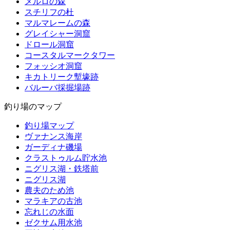
メルロの森
スチリフの杜
マルマレームの森
グレイシャー洞窟
ドロール洞窟
コースタルマークタワー
フォッシオ洞窟
キカトリーク塹壕跡
バルーバ採掘場跡
釣り場のマップ
釣り場マップ
ヴァナンス海岸
ガーディナ磯場
クラストゥルム貯水池
ニグリス湖・鉄塔前
ニグリス湖
農夫のため池
マラキアの古池
忘れじの水面
ゼクサム用水池